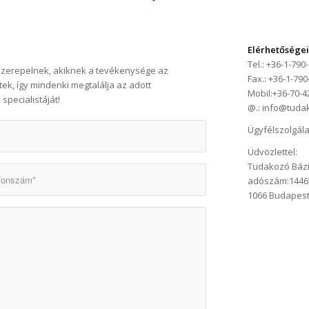
Elérhetőségei
Tel.: +36-1-790
szerepelnek, akiknek a tevékenysége az
Fax.: +36-1-79
k, így mindenki megtalálja az adott
Mobil:+36-70-4
pecialistáját!
@.: info@tuda
Ügyfélszolgála
Üdvözlettel:
Tudakozó Bázi
adószám:1446
1066 Budapest,