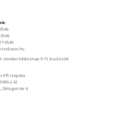
nk:
-0546
0-0546
27-0540
kozobazis.hu
t: minden hétköznap 9-15 óra között.
s Kft csapata
5990-2-42
 Oktogon tér 4