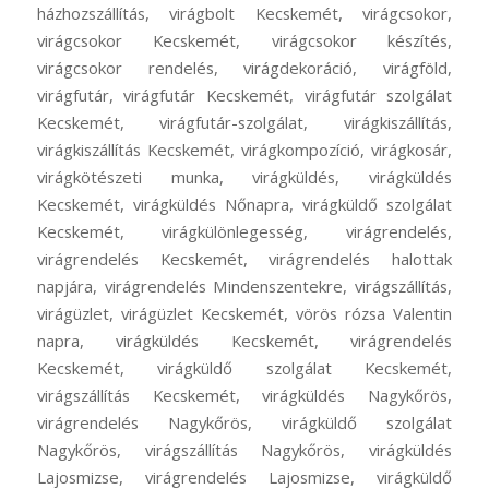
házhozszállítás, virágbolt Kecskemét, virágcsokor,
virágcsokor Kecskemét, virágcsokor készítés,
virágcsokor rendelés, virágdekoráció, virágföld,
virágfutár, virágfutár Kecskemét, virágfutár szolgálat
Kecskemét, virágfutár-szolgálat, virágkiszállítás,
virágkiszállítás Kecskemét, virágkompozíció, virágkosár,
virágkötészeti munka, virágküldés, virágküldés
Kecskemét, virágküldés Nőnapra, virágküldő szolgálat
Kecskemét, virágkülönlegesség, virágrendelés,
virágrendelés Kecskemét, virágrendelés halottak
napjára, virágrendelés Mindenszentekre, virágszállítás,
virágüzlet, virágüzlet Kecskemét, vörös rózsa Valentin
napra, virágküldés Kecskemét, virágrendelés
Kecskemét, virágküldő szolgálat Kecskemét,
virágszállítás Kecskemét, virágküldés Nagykőrös,
virágrendelés Nagykőrös, virágküldő szolgálat
Nagykőrös, virágszállítás Nagykőrös, virágküldés
Lajosmizse, virágrendelés Lajosmizse, virágküldő