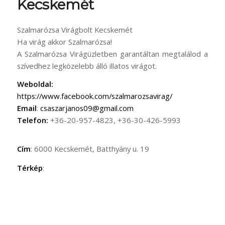
Kecskemét
Szalmarózsa Virágbolt Kecskemét
Ha virág akkor Szalmarózsa!
A Szalmarózsa Virágüzletben garantáltan megtalálod a
szívedhez legközelebb álló illatos virágot.
Weboldal:
https://www.facebook.com/szalmarozsavirag/
Email
:
csaszarjanos09@gmail.com
Telefon:
+36-20-957-4823, +36-30-426-5993
Cím
: 6000 Kecskemét, Batthyány u. 19
Térkép
: