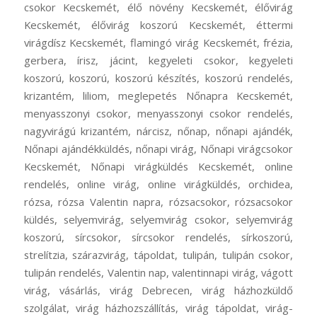
csokor Kecskemét, élő növény Kecskemét, élővirág
Kecskemét, élővirág koszorú Kecskemét, éttermi
virágdísz Kecskemét, flamingó virág Kecskemét, frézia,
gerbera, írisz, jácint, kegyeleti csokor, kegyeleti
koszorú, koszorú, koszorú készítés, koszorú rendelés,
krizantém, liliom, meglepetés Nőnapra Kecskemét,
menyasszonyi csokor, menyasszonyi csokor rendelés,
nagyvirágú krizantém, nárcisz, nőnap, nőnapi ajándék,
Nőnapi ajándékküldés, nőnapi virág, Nőnapi virágcsokor
Kecskemét, Nőnapi virágküldés Kecskemét, online
rendelés, online virág, online virágküldés, orchidea,
rózsa, rózsa Valentin napra, rózsacsokor, rózsacsokor
küldés, selyemvirág, selyemvirág csokor, selyemvirág
koszorú, sírcsokor, sírcsokor rendelés, sírkoszorú,
strelítzia, szárazvirág, tápoldat, tulipán, tulipán csokor,
tulipán rendelés, Valentin nap, valentinnapi virág, vágott
virág, vásárlás, virág Debrecen, virág házhozküldő
szolgálat, virág házhozszállítás, virág tápoldat, virág-