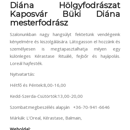
Diána Hölgyfodrászat
Kaposvár Büki Diána
mesterfodrász
Szalonunkban nagy hangsúlyt fektetünk vendégeink
kényelmére és kiszolgálására. Látogasson el hozzánk és
személyesen is megtapasztalhatja milyen egy
különleges Kérastase Rituálé, fejbőr és hajápolás.
Loreál hajfesték.
Nyitvatartás:
Hétfő és Péntek:8,00-16,00
Kedd-Szerda-Csütörtök:13,00-20,00
Szombat:megbeszélés alapján +36-70-941-6646
Márkák: L’Oreal, Kérastase, Balmain,
Weboldal: