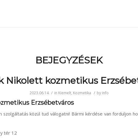
BEJEGYZÉSEK
 Nikolett kozmetikus Erzsébe
/
/
2023.06.14.
in
Kiemelt
,
Kozmetika
by
info
ozmetikus Erzsébetváros
szolgáltatás közül tud válogatni! Bármi kérdése van forduljon 
y tér 12