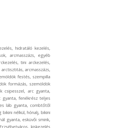
et, pajesz gyanta Budapest VII.kerület, áll gyanta Budapest VII.kerület, teljes intim gyanta Budapest VII.kerület, extra hosszú szőr gyantázása Budapest VII.kerület, fenék felület gyanta Budapest VII.kerület, fenékrész teljes felülete Budapest VII.kerület, alsó lábszár gyanta Budapest VII.kerület, láb alsó része térdig Budapest VII.kerület, comb gyanta Budapest VII.kerület, comb 1/2 gyanta Budapest VII.kerület, teljes láb gyanta Budapest VII.kerület, combtőtől lábfejig gyanta Budapest VII.kerület, szemöldök gyanta Budapest VII.kerület, bajusz gyanta Budapest VII.kerület, láb térdig Budapest VII.kerület, comb gyanta Budapest VII.kerület, láb gyanta végig bikini nélkül Budapest VII.kerület, hónalj Budapest VII.kerület, bikini gyanta Budapest VII.kerület, fél fazon Budapest VII.kerület, intimgyanta Budapest VII.kerület, kargyanta könyékig Budapest VII.kerület, kargyanta végig Budapest VII.kerület, arc cukorgyanta Budapest VII.kerület, normál gyanta Budapest VII.kerület, esküvői smink Budapest VII.kerület, alkalmi smink Budapest VII.kerület, nappali smink Budapest VII.kerület, próba smink Budapest VII.kerület, kozmetikus Belváros, kozmetikai szalon Belváros, kiskezelés Belváros, nagykezelés Belváros, nagykezelés extra Belváros, tematikus kezelés Belváros, hidratáló kezelés Belváros, halványító kezelés Belváros, ultimate face lift kezelés Belváros, rádiófrekvenciás kezelés Belváros, bőrhámlasztások Belváros, arcmasszázs Belváros, egyéb kezelések kozmetika Belváros, szőrtelenítés Belváros, arctisztítás Belváros, ultrahangos arckezelés Belváros, hidroabráziós arckezelés Belváros, tini arckezelés Belváros, arcmasszázs Belváros, arc-nyak-dekoltázs masszázs Belváros, arckezelés Belváros, arcfiatalítás Belváros, mélyhámlasztó kezelés Belváros, arctisztitás Belváros, arcmasszázs Belváros, szempillafestés Belváros, esztétikai kozmetikai kezelés Belváros, pattanásos bőrkezelés Belváros, szempillafestés Belváros, szemöldök festés Belváros, szempilla lifting Belváros, szempilla lifting tartós festéssel Belváros, szemöldök laminálás Belváros, szemöldök gyanta Belváros, szemöldök formázás Belváros, szemöldök formájának kialakítása gyantával Belváros, szemöldök formájának kialakít