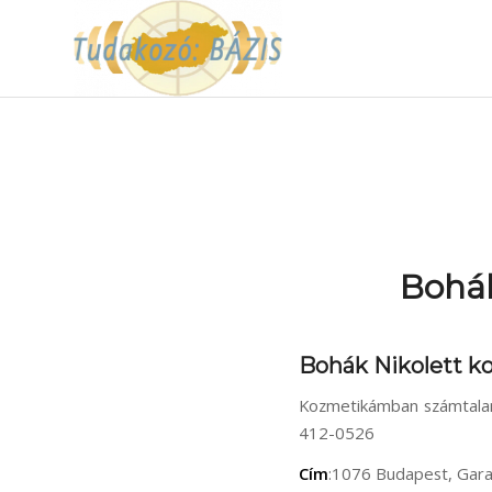
Bohák
Bohák Nikolett k
Kozmetikámban számtalan 
412-0526
Cím
:1076 Budapest, Gara