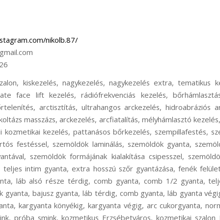
nstagram.com/nikolb.87/
gmail.com
26
ttanásos bőrkezelés Erzsébetváros, szempillafestés Erzsébetváros, szemöldök festés Erzsébetváros, szempilla lifting Erzsébetváros, szempilla lifting tartós festéssel Erzsébetváros, szemöldök laminálás Erzsébetváros, szemöldök gyanta Erzsébetváros, szemöldök formázás Erzsébetváros, szemöldök formájának kialakítása gyantával Erzsébetváros, szemöldök formájának kialakítása csipesszel Erzsébetváros, szemöldök csipesszel Erzsébetváros, arc gyanta Erzsébetváros, pajesz gyanta Erzsébetváros, áll gyanta Erzsébetváros, teljes intim gyanta Erzsébetváros, extra hosszú szőr gyantázása Erzsébetváros, fenék felület gyanta Erzsébetváros, fenékrész teljes felülete Erzsébetváros, alsó lábszár gyanta Erzsébetváros, láb alsó része térdig Erzsébetváros, comb gyanta Erzsébetváros, comb 1/2 gyanta Erzsébetváros, teljes láb gyanta Erzsébetváros, combtőtől lábfejig gyanta Erzsébetváros, szemöldök gyanta Erzsébetváros, bajusz gyanta Erzsébetváros, láb térdig Erzsébetváros, comb gyanta Erzsébetváros, láb gyanta végig bikini nélkül Erzsébetváros, hónalj Erzsébetváros, bikini gyanta Erzsébetváros, fél fazon Erzsébetváros, intimgyanta Erzsébetváros, kargyanta könyékig Erzsébetváros, kargyanta végig Erzsébetváros, arc cukorgyanta Erzsébetváros, normál gyanta Erzsébetváros, esküvői smink Erzsébetváros, alkalmi smink Erzsébetváros, nappali smink Erzsébetváros, próba smink Erzsébetváros, kozmetikus Budapest 7.kerület, kozmetikai szalon Budapest 7.kerület, kiskezelés Budapest 7.kerület, nagykezelés Budapest 7.kerület, nagykezelés extra Budapest 7.kerület, tematikus kezelés Budapest 7.kerület, hidratáló kezelés Budapest 7.kerület, halványító kezelés Budapest 7.kerület, ultimate face lift kezelés Budapest 7.kerület, rádiófrekvenciás kezelés Budapest 7.kerület, bőrhámlasztások Budapest 7.kerület, arcmasszázs Budapest 7.kerület, egyéb kezelések kozmetika Budapest 7.kerület, szőrtelenítés Budapest 7.kerület, arctisztítás Budapest 7.kerület, ultrahangos arckezelés Budapest 7.kerület, hidroabráziós arckezelés Budapest 7.kerület, tini arckezelés Budapest 7.kerület, arcmasszázs Budapest 7.kerület, arc-nyak-dekoltázs masszázs Budapest 7.kerület, arckezelés Budapest 7.kerület, arcfiatalítás Budapest 7.kerület, mélyhámlasztó kezelés Budapest 7.kerület, arctisztitás Budapest 7.kerület, arcmasszázs Budapest 7.kerület, szempillafestés Budapest 7.kerület, esztétikai kozmetikai kezelés Budapest 7.kerület, pattanásos bőrkezelés Budapest 7.kerület, szempillafestés Budapest 7.kerület, szemöldök festés Budapest 7.kerület, szempilla lifting Budapest 7.kerület, szempilla lifting tartós festéssel Budapest 7.kerület, szemöldök laminálás Budapest 7.kerület, szemöldök gyanta Budapest 7.kerület, szemöldök formázás Budapest 7.kerület, szemöldök formájának kialakítása gyantával Budapest 7.kerület, szemöldök formájának kialakítása csipesszel Budapest 7.kerület, szemöldök csipesszel Budapest 7.kerület, arc gyanta Budapest 7.kerület, pajesz gyanta Budapest 7.kerület, áll gyanta Budapest 7.kerület, teljes intim gyanta Budapest 7.kerület, extra hosszú szőr gyantázása Budapest 7.kerület, fenék felület gyanta Budapest 7.kerület, fenékrész teljes felülete Budapest 7.kerület, alsó lábszár gyanta Budapest 7.kerület, láb alsó része térdig Budapest 7.kerület, comb gyanta Budapest 7.kerület, comb 1/2 gyanta Budapest 7.kerület, teljes láb gyanta Budapest 7.kerület, combtőtől lábfejig gyanta Budapest 7.kerület, szemöldök gyanta Budapest 7.kerület, bajusz gyanta Budapest 7.kerület, láb térdig Budapest 7.kerület, comb gyanta Budapest 7.kerület, láb gyanta végig bikini nélkül Budapest 7.kerület, hónalj Budapest 7.kerület, bikini gyanta Budapest 7.kerület, fél fazon Budapest 7.kerület, intimgyanta Budapest 7.kerület, kargyanta könyékig Budapest 7.kerület, kargyanta végig Budapest 7.kerület, arc cukorgyanta Budapest 7.kerület, normál gyanta Budapest 7.kerület, esküvői smink Budapest 7.kerület, alkalmi smink Budapest 7.kerület, nappali smink Budapest 7.kerület, próba smink Budapest 7.kerület, kozmetikus Budapest VII.kerület, kozmetikai szalon Budapest VII.kerület, kiskezelés Budapest VII.kerület, nagykezelés Budapest VII.kerület, nagykezelés extra Budapest VII.kerület, tematikus kezelés Budapest VII.kerület, hidratáló kezelés Budapest VII.kerület, halványító kezelés Budapest VII.kerület, ultimate face lift kezelés Budapest VII.kerület, rádiófrekvenciás kezelés Budapest VII.kerület, bőrhámlasztások Budapest VII.kerület, arcmasszázs Budapest VII.kerület, egyéb kezelések kozmetika Budapest VII.kerület, szőrtelenítés Budapest VII.kerület, arctisztítás Budapest VII.kerület, ultrahangos arckezelés Budapest VII.kerület, hidroabráziós arckezelés Budapest VII.kerület, tini arckezelés Budapest VII.kerület, arcmasszázs Budapest VII.kerület, arc-nyak-dekoltázs masszázs Budapest VII.kerület, arckezelés Budapest VII.kerület, arcfiatalítás Budapest VII.kerület, mélyhámlasztó kezelés Budapest VII.kerület, arctisztitás Budapest VII.kerület, arcmasszázs Budapest VII.kerület, szempillafestés Budapest VII.kerület, esztétikai kozmetikai kezelés Budapest VII.kerület, pattanásos bőrkezelés Budapest VII.kerület, szempillafestés Budapest VII.kerület, szemöldök festés Budapest VII.kerület, szempilla lifting Budapest VII.kerület, szempilla lifting tartós festéssel Budapest VII.kerület, szemöldök laminálás Budapest VII.kerület, szemöldök gyanta Budapest VII.kerület, szemöldök formázás Budapest VII.kerület, szemöldök formájának kialakítása gyantával Budapest VII.kerület, szemöldök formájának kialakítása csipesszel Budapest VII.kerület, szemöldök csipesszel Budapest VII.kerület, arc gyanta Budapest VII.kerül