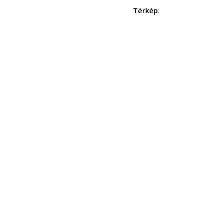
Térkép
: