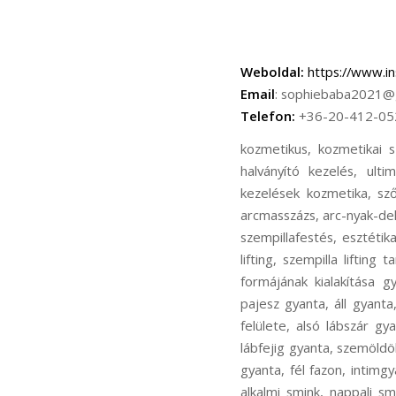
Weboldal:
https://www.i
Email
: sophiebaba2021@
Telefon:
+36-20-412-05
kozmetikus, kozmetikai szalon, kiskezelés, nagykezelés, nagykezelés extra, tematikus kezelés, hidratáló kezelés, halványító kezelés, ultimate face lift kezelés, rádiófrekvenciás kezelés, bőrhámlasztások, arcmasszázs, egyéb kezelések kozmetika, szőrtelenítés, arctisztítás, ultrahangos arckezelés, hidroabráziós arckezelés, tini arckezelés, arcmasszázs, arc-nyak-dekoltázs masszázs, arckezelés, arcfiatalítás, mélyhámlasztó kezelés, arctisztitás, arcmasszázs, szempillafestés, esztétikai kozmetikai kezelés, pattanásos bőrkezelés, szempillafestés, szemöldök festés, szempilla lifting, szempilla lifting tartós festéssel, szemöldök laminálás, szemöldök gyanta, szemöldök formázás, szemöldök formájának kialakítása gyantával, szemöldök formájának kialakítása csipesszel, szemöldök csipesszel, arc gyanta, pajesz gyanta, áll gyanta, teljes intim gyanta, extra hosszú szőr gyantázása, fenék felület gyanta, fenékrész teljes felülete, alsó lábszár gyanta, láb alsó része térdig, comb gyanta, comb 1/2 gyanta, teljes láb gyanta, combtőtől lábfejig gyanta, szemöldök gyanta, bajusz gyanta, láb térdig, comb gyanta, láb gyanta végig bikini nélkül, hónalj, bikini gyanta, fél fazon, intimgyanta, kargyanta könyékig, kargyanta végig, arc cukorgyanta, normál gyanta, esküvői smink, alkalmi smink, nappali smink, próba smink, kozmetikus Erzsébetváros, kozmetikai szalon Erzsébetváros, kiskezelés Erzsébetváros, nagykezelés Erzsébetváros, nagykezelés extra Erzsébetváros, tematikus kezelés Erzsébetváros, hidratáló kezelés Erzsébetváros, halványító kezelés Erzsébetváros, ultimate face lift kezelés Erzsébetváros, rádiófrekvenciás kezelés Erzsébetváros, bőrhámlasztások Erzsébetváros, arcmasszázs Erzsébetváros, egyéb kezelések kozmetika Erzsébetváros, szőrtelenítés Erzsébetváros, arctisztítás Erzsébetváros, ultrahangos arckezelés Erzsébetváros, hidroabráziós arckezelés Erzsébetváros, tini arckezelés Erzsébetváros, arcmasszázs Erzsébetváros, arc-nyak-dekoltázs masszázs Erzsébetváros, arckezelés Erzsébetváros, arcfiatalítás Erzsébetváros, mélyhámlasztó kezelés Erzsébetváros, arctisztitás Erzsébetváros, arcmasszázs Erzsébetváros, szempillafestés Erzsébetváros, esztétikai kozmetikai kezelés Erzsébetváros, pa