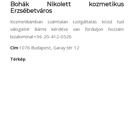
Bohák Nikolett kozmetikus
Erzsébetváros
Kozmetikámban számtalan szolgáltatás közül tud
válogatni! Bármi kérdése van forduljon hozzám
bizalommal:+36-20-412-0526
Cím
:1076 Budapest, Garay tér 12
Térkép
: