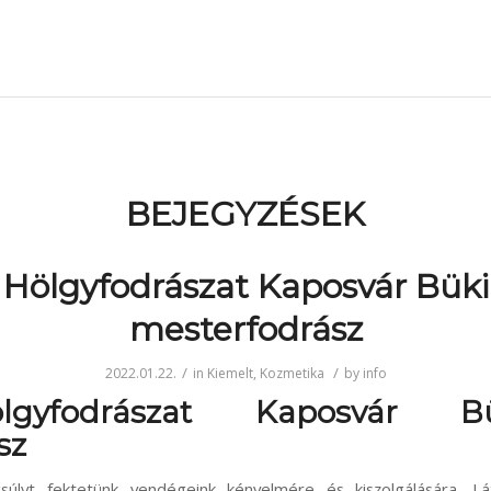
BEJEGYZÉSEK
 Hölgyfodrászat Kaposvár Büki
mesterfodrász
/
/
2022.01.22.
in
Kiemelt
,
Kozmetika
by
info
lgyfodrászat Kaposvár B
sz
súlyt fektetünk vendégeink kényelmére és kiszolgálására. L