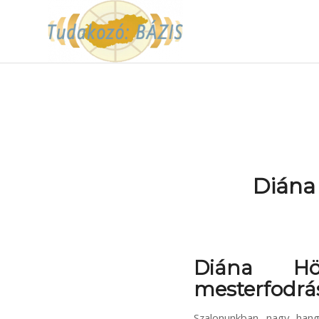
Diána
Diána Hö
mesterfodrá
Szalonunkban nagy hang