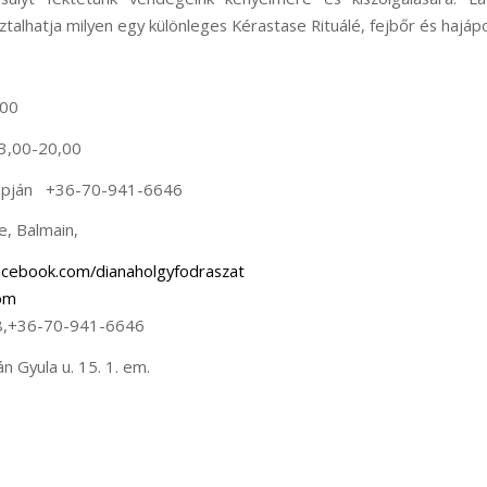
alhatja milyen egy különleges Kérastase Rituálé, fejbőr és hajápol
,00
3,00-20,00
apján +36-70-941-6646
e, Balmain,
acebook.com/dianaholgyfodraszat
om
8,+36-70-941-6646
án Gyula u. 15. 1. em.