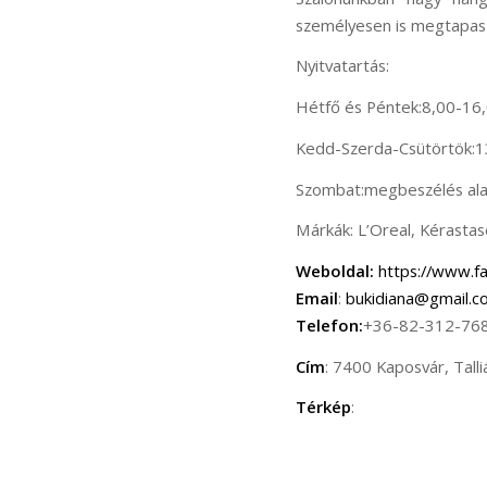
személyesen is megtapaszt
Nyitvatartás:
Hétfő és Péntek:8,00-16
Kedd-Szerda-Csütörtök:1
Szombat:megbeszélés al
Márkák: L’Oreal, Kérastas
Weboldal:
https://www.f
Email
:
bukidiana@gmail.c
Telefon:
+36-82-312-76
Cím
: 7400 Kaposvár, Talli
Térkép
: