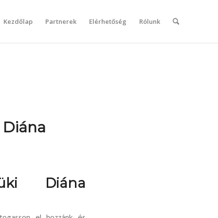
Kezdőlap
Partnerek
Elérhetőség
Rólunk
 Diána
üki Diána
átogasson el hozzánk és