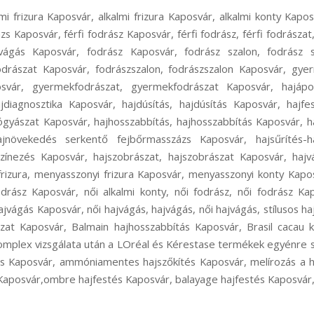
mi frizura Kaposvár, alkalmi frizura Kaposvár, alkalmi konty Kaposv
zs Kaposvár, férfi fodrász Kaposvár, férfi fodrász, férfi fodrászat
ajvágás Kaposvár, fodrász Kaposvár, fodrász szalon, fodrász 
fodrászat Kaposvár, fodrászszalon, fodrászszalon Kaposvár, gye
vár, gyermekfodrászat, gyermekfodrászat Kaposvár, hajápol
diagnosztika Kaposvár, hajdúsítás, hajdúsítás Kaposvár, hajfe
ógyászat Kaposvár, hajhosszabbítás, hajhosszabbítás Kaposvár, ha
jnövekedés serkentő fejbőrmasszázs Kaposvár, hajsűrítés-ha
színezés Kaposvár, hajszobrászat, hajszobrászat Kaposvár, haj
rizura, menyasszonyi frizura Kaposvár, menyasszonyi konty Kapo
rász Kaposvár, női alkalmi konty, női fodrász, női fodrász Kap
ajvágás Kaposvár, női hajvágás, hajvágás, női hajvágás, stílusos h
ászat Kaposvár, Balmain hajhosszabbítás Kaposvár, Brasil cacau k
komplex vizsgálata után a LOréal és Kérestase termékek egyénre s
 Kaposvár, ammóniamentes hajszőkítés Kaposvár, melírozás a 
e Kaposvár,ombre hajfestés Kaposvár, balayage hajfestés Kaposvár