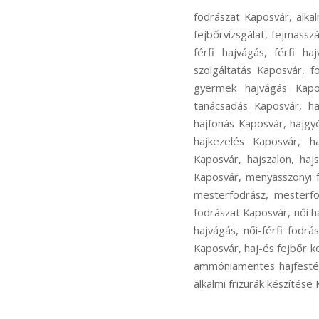
fodrászat Kaposvár, alkal
fejbőrvizsgálat, fejmasszá
férfi hajvágás, férfi h
szolgáltatás Kaposvár, 
gyermek hajvágás Kapos
tanácsadás Kaposvár, haj
hajfonás Kaposvár, hajgy
hajkezelés Kaposvár, ha
Kaposvár, hajszalon, haj
Kaposvár, menyasszonyi f
mesterfodrász, mesterfod
fodrászat Kaposvár, női h
hajvágás, női-férfi fodr
Kaposvár, haj-és fejbőr 
ammóniamentes hajfestés
alkalmi frizurák készítés