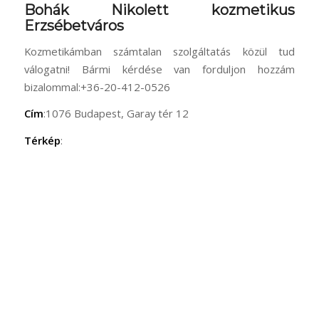
Bohák Nikolett kozmetikus
Erzsébetváros
Kozmetikámban számtalan szolgáltatás közül tud
válogatni! Bármi kérdése van forduljon hozzám
bizalommal:+36-20-412-0526
Cím
:1076 Budapest, Garay tér 12
Térkép
: