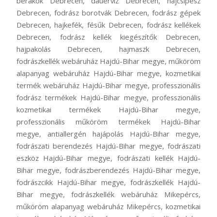
berakók Debrecen, dauervíz Debrecen, hajcsipesz
Debrecen, fodrász borotvák Debrecen, fodrász gépek
Debrecen, hajkefék, fésűk Debrecen, fodrász kellékek
Debrecen, fodrász kellék kiegészítők Debrecen,
hajpakolás Debrecen, hajmaszk Debrecen,
fodrászkellék webáruház Hajdú-Bihar megye, műköröm
alapanyag webáruház Hajdú-Bihar megye, kozmetikai
termék webáruház Hajdú-Bihar megye, professzionális
fodrász termékek Hajdú-Bihar megye, professzionális
kozmetikai termékek Hajdú-Bihar megye,
professzionális műköröm termékek Hajdú-Bihar
megye, antiallergén hajápolás Hajdú-Bihar megye,
fodrászati berendezés Hajdú-Bihar megye, fodrászati
eszköz Hajdú-Bihar megye, fodrászati kellék Hajdú-
Bihar megye, fodrászberendezés Hajdú-Bihar megye,
fodrászcikk Hajdú-Bihar megye, fodrászkellék Hajdú-
Bihar megye, fodrászkellék webáruház Mikepércs,
műköröm alapanyag webáruház Mikepércs, kozmetikai