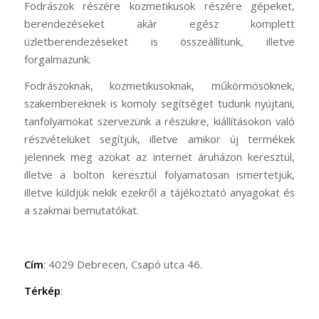
Fodrászok részére kozmetikusok részére gépeket,
berendezéseket akár egész komplett
üzletberendezéseket is összeállítunk, illetve
forgalmazunk.
Fodrászoknak, kozmetikusoknak, műkörmösöknek,
szakembereknek is komoly segítséget tudunk nyújtani,
tanfolyamokat szervezünk a részükre, kiállításokon való
részvételüket segítjük, illetve amikor új termékek
jelennek meg azokat az internet áruházon keresztül,
illetve a bolton keresztül folyamatosan ismertetjük,
illetve küldjük nekik ezekről a tájékoztató anyagokat és
a szakmai bemutatókat.
Cím
: 4029 Debrecen, Csapó utca 46.
Térkép
: