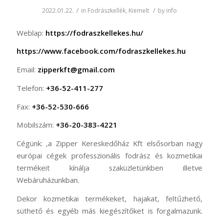
/
/
2022.01.22.
in
Fodrászkellék
,
Kiemelt
by
info
Weblap:
https://fodraszkellekes.hu/
https://www.facebook.com/fodraszkellekes.hu
Email:
zipperkft@gmail.com
Telefon:
+36-52-411-277
Fax:
+36-52-530-666
Mobilszám:
+36-20-383-4221
Cégünk: ,a Zipper Kereskedőház Kft elsősorban nagy
európai cégek professzionális fodrász és kozmetikai
termékeit kínálja szaküzletünkben illetve
Webáruházunkban.
Dekor kozmetikai termékeket, hajakat, feltűzhető,
süthető és egyéb más kiegészítőket is forgalmazunk.