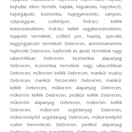
hajhullás elleni termék, hajlakk, hajpakolás, hajszínező,
hajvégápoló, kozmetika, hajegyenesités, sampon,
szépségipar, szőkítőpor, fodrász kellék
kiskereskedelem, fodrász kellék nagykereskedelem,
hajápoló termékek, szőkítő por, hajolaj, speciális
hajgyógyászati termékek Debrecen, ammóniamentes
hajfesték Debrecen, hajfesték és ápoló termékek nagy
választékban Debrecen, kozmetikai alapanyag
Debrecen, kozmetikai termékek nagy választékban
Debrecen, műköröm kellék Debrecen, manikűr eszköz
Debrecen, manikűr felszerelés Debrecen, manikűr
kellék Debrecen, műköröm alapanyag Debrecen,
műköröm kellék Debrecen, pedikűr kellék Debrecen,
műköröm alapanyag Debrecen, műköröm kellék
Debrecen, műköröm segédanyag Debrecen,
műkörömépítő segédanyag Debrecen, műkörömépítő
szalon berendezés Debrecen, pedikűr alapanyag
Debrecen, szalon berendezés Debrecen, UV lámpa