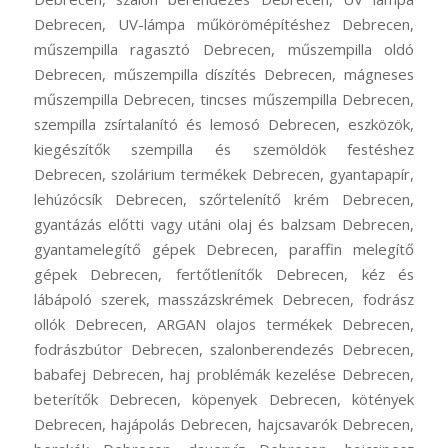
Debrecen, UV-lámpa műkörömépítéshez Debrecen,
műszempilla ragasztó Debrecen, műszempilla oldó
Debrecen, műszempilla díszítés Debrecen, mágneses
műszempilla Debrecen, tincses műszempilla Debrecen,
szempilla zsírtalanító és lemosó Debrecen, eszközök,
kiegészítők szempilla és szemöldök festéshez
Debrecen, szolárium termékek Debrecen, gyantapapír,
lehúzócsík Debrecen, szőrtelenítő krém Debrecen,
gyantázás előtti vagy utáni olaj és balzsam Debrecen,
gyantamelegítő gépek Debrecen, paraffin melegítő
gépek Debrecen, fertőtlenítők Debrecen, kéz és
lábápoló szerek, masszázskrémek Debrecen, fodrász
ollók Debrecen, ARGAN olajos termékek Debrecen,
fodrászbútor Debrecen, szalonberendezés Debrecen,
babafej Debrecen, haj problémák kezelése Debrecen,
beterítők Debrecen, köpenyek Debrecen, kötények
Debrecen, hajápolás Debrecen, hajcsavarók Debrecen,