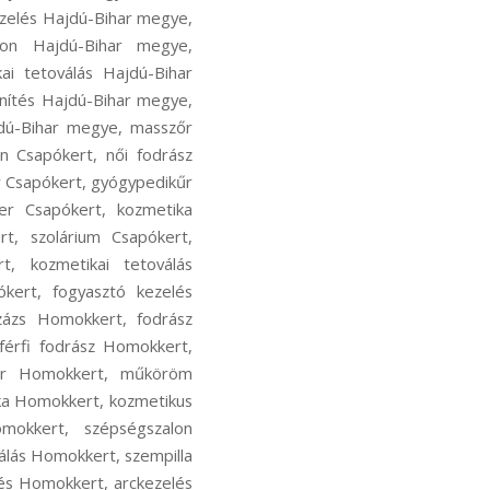
zelés Hajdú-Bihar megye,
lon Hajdú-Bihar megye,
ai tetoválás Hajdú-Bihar
nítés Hajdú-Bihar megye,
jdú-Bihar megye, masszőr
n Csapókert, női fodrász
r Csapókert, gyógypedikűr
er Csapókert, kozmetika
rt, szolárium Csapókert,
t, kozmetikai tetoválás
ókert, fogyasztó kezelés
zázs Homokkert, fodrász
férfi fodrász Homokkert,
űr Homokkert, műköröm
a Homokkert, kozmetikus
mokkert, szépségszalon
lás Homokkert, szempilla
és Homokkert, arckezelés