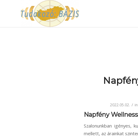
Napfén
/
2022.05.02.
i
Napfény Wellnes
Szalonunkban igényes, k
mellett, az árainkat szin