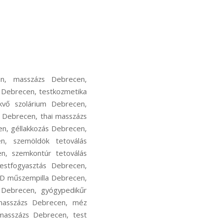
en, masszázs Debrecen,
 Debrecen, testkozmetika
kvő szolárium Debrecen,
s Debrecen, thai masszázs
n, géllakkozás Debrecen,
en, szemöldök tetoválás
en, szemkontúr tetoválás
estfogyasztás Debrecen,
3D műszempilla Debrecen,
 Debrecen, gyógypedikűr
masszázs Debrecen, méz
masszázs Debrecen, test