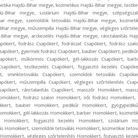
etika Hajdú-Bihar megye, kozmetikus Hajdú-Bihar megye, testke
dú-Bihar megye, szolárium Hajdú-Bihar megye, szépségsza
har megye, szemöldök tetoválás Hajdú-Bihar megye, kozmetik
Bihar megye, műszempilla Hajdú-Bihar megye, végleges szőrtele
-Bihar megye, arckezelés Hajdú-Bihar megye, ránctalanítás Ha
pókert, fodrász Csapókert, fodrászat Csapókert, fodrász szalo
 Csapókert, gyermek fodrász Csapókert, bauber Csapókert, pedikű
pókert, műkörmös Csapókert, gél-lakkozás Csapókert, barb
sapókert, testkezelés Csapókert, fogyasztó kezelés Csapóke
t, sminktetoválás Csapókert, szemöldök tetoválás Csapóker
apókert, műszempilla Csapókert, végleges szőrtelenítés Csap
Csapókert, ránctalanítás Csapókert, masszőr Homokkert, mass
mokkert, fodrász szalon Homokkert, női fodrász Homokkert, 
kkert, bauber Homokkert, pedikűr Homokkert, gyógypedik
mokkert, gél-lakkozás Homokkert, barber Homokkert, kozmetik
s Homokkert, fogyasztó kezelés Homokkert, szolárium Ho
ás Homokkert, szemöldök tetoválás Homokkert, kozmetikai tetová
Homokkert, végleges szőrtelenítés Homokkert, fogyasztó kezel