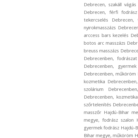
Debrecen, szakáll vágás
Debrecen, férfi fodrás
tekercselés Debrecen, 
nyirokmasszázs Debrece
arccess bars kezelés De
botos arc masszázs Debr
breuss masszázs Debrece
Debrecenben, fodrászat
Debrecenben, gyermek
Debrecenben, műköröm D
kozmetika Debrecenben,
szolárium Debrecenben
Debrecenben, kozmetika
szőrtelenítés Debrecenb
masszőr Hajdú-Bihar me
megye, fodrász szalon 
gyermek fodrász Hajdú-B
Bihar megye, műköröm Ha