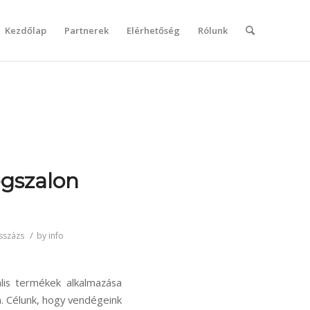
Kezdőlap
Partnerek
Elérhetőség
Rólunk
gszalon
/
sszázs
by
info
lis termékek alkalmazása
n. Célunk, hogy vendégeink