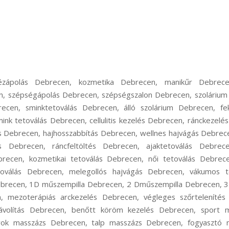
ézápolás Debrecen, kozmetika Debrecen, manikűr Debrec
 szépségápolás Debrecen, szépségszalon Debrecen, szolárium
ecen, sminktetoválás Debrecen, álló szolárium Debrecen, fe
ink tetoválás Debrecen, cellulitis kezelés Debrecen, ránckezelé
s Debrecen, hajhosszabbítás Debrecen, wellnes hajvágás Debrece
és Debrecen, ráncfeltöltés Debrecen, ajaktetoválás Debrec
recen, kozmetikai tetoválás Debrecen, női tetoválás Debrec
oválás Debrecen, melegollós hajvágás Debrecen, vákumos t
 Debrecen, 1D műszempilla Debrecen, 2 Dműszempilla Debrecen, 
, mezoterápiás arckezelés Debrecen, végleges szőrtelenítés
ávolítás Debrecen, benőtt köröm kezelés Debrecen, sport 
rok masszázs Debrecen, talp masszázs Debrecen, fogyasztó 