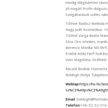
mindig elégedetten távozz
jól magát! Profin dolgozó
Szolgáltatások széles vá
Tóthné Radócz Melinda 
Nagy Judit Kozmetikus: 
Tóthné Varga Beáta Man
Sóos Orsi sminkes, mani
Berencsi Mónika Női férf
Erdődi Attila Férfi fodrá
Vass Magdolna, Gráfelné 
Ráczné Bodnár Henriett
Boldogh Ibolya Tulajdon
Weblap:
https://hu-hu.f
Sz%C3%A9ps%C3%A9gh%
Email
: boldoghi@hotmail
Telefon:
+36-52-52-316