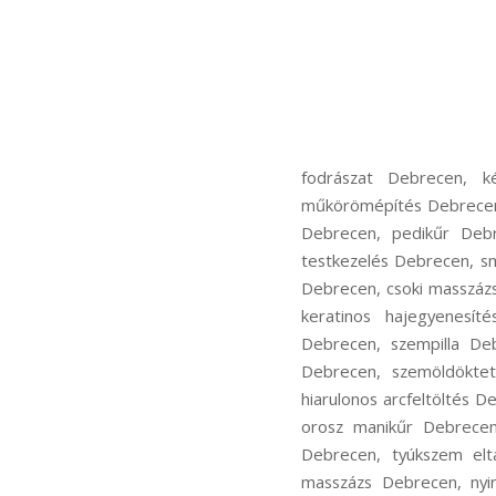
fodrászat Debrecen, k
műkörömépítés Debrecen,
Debrecen, pedikűr Debr
testkezelés Debrecen, sm
Debrecen, csoki masszáz
keratinos hajegyenesít
Debrecen, szempilla Deb
Debrecen, szemöldöktet
hiarulonos arcfeltöltés
orosz manikűr Debrecen
Debrecen, tyúkszem elt
masszázs Debrecen, nyi