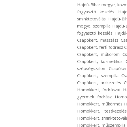
Hajdú-Bihar megye, kozm
fogyasztó kezelés Haj
sminktetoválás Hajdú-Bi
megye, szempilla Hajdú-
fogyasztó kezelés Hajdú
Csapókert, masszázs Csa
Csapókert, férfi fodrász
Csapókert, műköröm Csa
Csapókert, kozmetikus C
szépségszalon Csapóker
Csapókert, szempilla Cs
Csapókert, arckezelés 
Homokkert, fodrászat Ho
gyermek fodrász Homo
Homokkert, műkörmös Ho
Homokkert, testkezelé
Homokkert, sminktetovál
Homokkert, műszempilla 