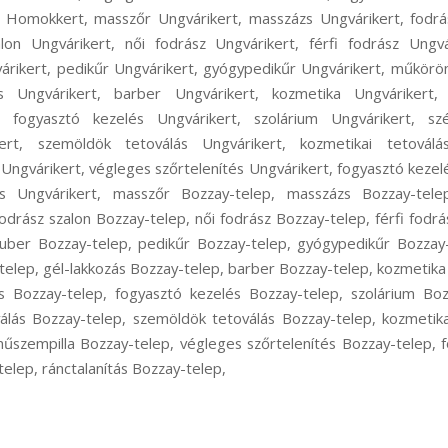
s Homokkert, masszőr Ungvárikert, masszázs Ungvárikert, fodrás
alon Ungvárikert, női fodrász Ungvárikert, férfi fodrász Ungv
várikert, pedikűr Ungvárikert, gyógypedikűr Ungvárikert, műkör
ás Ungvárikert, barber Ungvárikert, kozmetika Ungvárikert,
, fogyasztó kezelés Ungvárikert, szolárium Ungvárikert, sz
kert, szemöldök tetoválás Ungvárikert, kozmetikai tetoválás
Ungvárikert, végleges szőrtelenítés Ungvárikert, fogyasztó kezel
tás Ungvárikert, masszőr Bozzay-telep, masszázs Bozzay-tele
odrász szalon Bozzay-telep, női fodrász Bozzay-telep, férfi fod
auber Bozzay-telep, pedikűr Bozzay-telep, gyógypedikűr Bozza
elep, gél-lakkozás Bozzay-telep, barber Bozzay-telep, kozmetika
és Bozzay-telep, fogyasztó kezelés Bozzay-telep, szolárium Boz
álás Bozzay-telep, szemöldök tetoválás Bozzay-telep, kozmetika
műszempilla Bozzay-telep, végleges szőrtelenítés Bozzay-telep, 
telep, ránctalanítás Bozzay-telep,