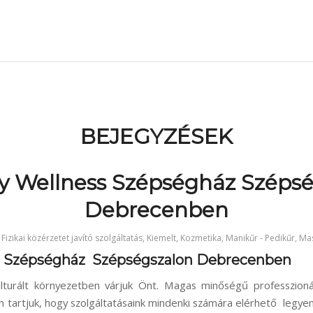
BEJEGYZÉSEK
y Wellness Szépségház Szépsé
Debrecenben
n
Fizikai közérzetet javító szolgáltatás
,
Kiemelt
,
Kozmetika
,
Manikűr - Pedikűr
,
Ma
s Szépségház Szépségszalon Debrecenben
ulturált környezetben várjuk Önt. Magas minőségű professzioná
ten tartjuk, hogy szolgáltatásaink mindenki számára elérhető legye