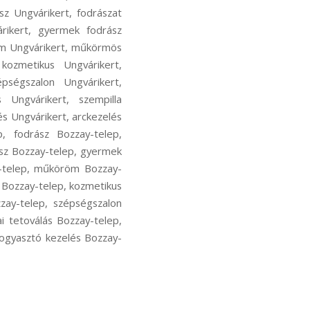
z Ungvárikert, fodrászat
árikert, gyermek fodrász
öm Ungvárikert, műkörmös
 kozmetikus Ungvárikert,
épségszalon Ungvárikert,
 Ungvárikert, szempilla
és Ungvárikert, arckezelés
p, fodrász Bozzay-telep,
rász Bozzay-telep, gyermek
y-telep, műköröm Bozzay-
 Bozzay-telep, kozmetikus
zay-telep, szépségszalon
i tetoválás Bozzay-telep,
fogyasztó kezelés Bozzay-