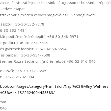
anak, és visszatérjenek hozzánk. Látogasson el hozzánk, szépülj
, kedves csapat.
lasztéka várja minden kedves meglévő és új Vendégünket!
masszőr: +36-30-532-7378
+36-30-332-1484
ikűr pedikűr műkörömépítő: +36-30-348-5971
kür pedikür +36-70-774-7784
i és gyermek fodrász: +36-30-860-5554
sz és barber: +36-30-931-7508
Szemes Rózsa Szolárium (álló és fekvő): +36-52-316-046
a masszőr:+36-30-347-8205
os: +36-20-570-9904
acebook.com/pages/category/Hair-Salon/Napf%C3%A9ny-Wellness-
C3%A1z-1322624004458383/
.com
-046