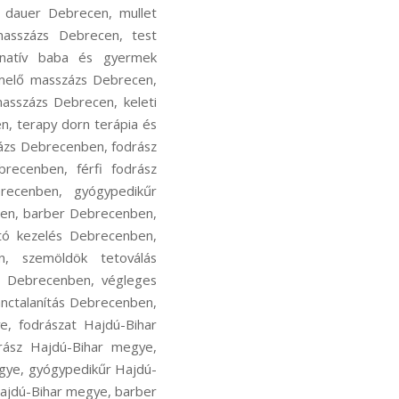
i dauer Debrecen, mullet
masszázs Debrecen, test
rnatív baba és gyermek
melő masszázs Debrecen,
asszázs Debrecen, keleti
, terapy dorn terápia és
ázs Debrecenben, fodrász
recenben, férfi fodrász
ecenben, gyógypedikűr
en, barber Debrecenben,
tó kezelés Debrecenben,
n, szemöldök tetoválás
a Debrecenben, végleges
nctalanítás Debrecenben,
, fodrászat Hajdú-Bihar
rász Hajdú-Bihar megye,
gye, gyógypedikűr Hajdú-
ajdú-Bihar megye, barber