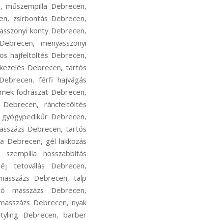
n, műszempilla Debrecen,
cen, zsírbontás Debrecen,
asszonyi konty Debrecen,
Debrecen, menyasszonyi
s hajfeltöltés Debrecen,
jkezelés Debrecen, tartós
Debrecen, férfi hajvágás
rmek fodrászat Debrecen,
 Debrecen, ráncfeltöltés
 gyógypedikűr Debrecen,
asszázs Debrecen, tartós
a Debrecen, gél lakkozás
szempilla hosszabbítás
éj tetoválás Debrecen,
masszázs Debrecen, talp
tó masszázs Debrecen,
 masszázs Debrecen, nyak
tyling Debrecen, barber