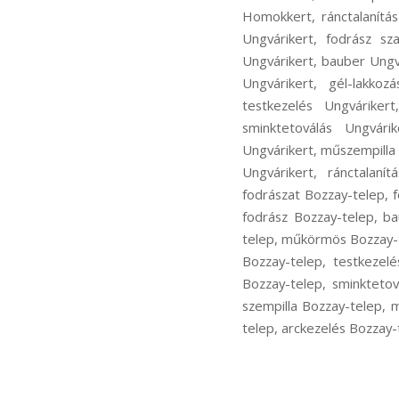
Homokkert, ránctalanítá
Ungvárikert, fodrász sz
Ungvárikert, bauber Ung
Ungvárikert, gél-lakkoz
testkezelés Ungvárikert
sminktetoválás Ungvári
Ungvárikert, műszempilla 
Ungvárikert, ránctalaní
fodrászat Bozzay-telep, f
fodrász Bozzay-telep, b
telep, műkörmös Bozzay-t
Bozzay-telep, testkezel
Bozzay-telep, sminktetov
szempilla Bozzay-telep, 
telep, arckezelés Bozzay-