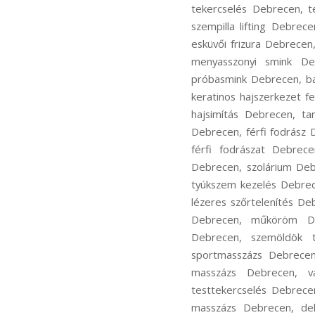
tekercselés Debrecen, t
szempilla lifting Debrec
esküvői frizura Debrece
menyasszonyi smink De
próbasmink Debrecen, ba
keratinos hajszerkezet f
hajsimítás Debrecen, ta
Debrecen, férfi fodrász
férfi fodrászat Debrece
Debrecen, szolárium De
tyúkszem kezelés Debrec
lézeres szőrtelenítés D
Debrecen, műköröm Deb
Debrecen, szemöldök t
sportmasszázs Debrecen
masszázs Debrecen, v
testtekercselés Debrece
masszázs Debrecen, dek