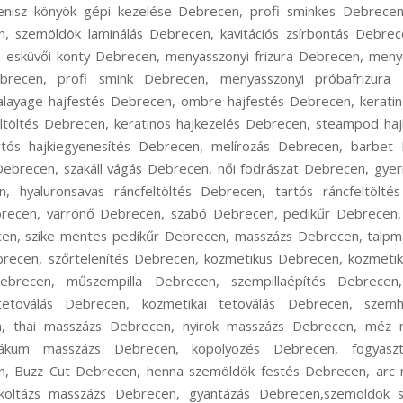
enisz könyök gépi kezelése Debrecen, profi sminkes Debrece
en, szemöldök laminálás Debrecen, kavitációs zsírbontás Debre
n, esküvői konty Debrecen, menyasszonyi frizura Debrecen, meny
brecen, profi smink Debrecen, menyasszonyi próbafrizura 
layage hajfestés Debrecen, ombre hajfestés Debrecen, keratino
eltöltés Debrecen, keratinos hajkezelés Debrecen, steampod ha
rtós hajkiegyenesítés Debrecen, melírozás Debrecen, barbet 
 Debrecen, szakáll vágás Debrecen, női fodrászat Debrecen, gye
n, hyaluronsavas ráncfeltöltés Debrecen, tartós ráncfeltöltés
brecen, varrónő Debrecen, szabó Debrecen, pedikűr Debrecen,
en, szike mentes pedikűr Debrecen, masszázs Debrecen, talpm
ebrecen, szőrtelenítés Debrecen, kozmetikus Debrecen, kozmetik
recen, műszempilla Debrecen, szempillaépítés Debrecen, 
etoválás Debrecen, kozmetikai tetoválás Debrecen, szemh
, thai masszázs Debrecen, nyirok masszázs Debrecen, méz 
ákum masszázs Debrecen, köpölyözés Debrecen, fogyasz
n, Buzz Cut Debrecen, henna szemöldök festés Debrecen, arc
oltázs masszázs Debrecen, gyantázás Debrecen,szemöldök s