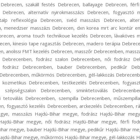
 Debrecen, szakáll festés Debrecen, ballayage Debrecen, férf
z Debrecen, alternatív nyirokmasszázs Debrecen, fogyasztó 
talp reflexológia Debrecen, svéd masszázs Debrecen, alte
n, menedzser masszázs Debrecen, dxn korea mrt arc kontúr e
brecen, aroma touch technikoue kezelés Debrecen, lávaköves m
ecen, kinesio tape ragasztás Debrecen, madero terápia Debrecen
n, anolissi FMT kezelés Debrecen, masszőr Debrecenben, massz
 Debrecenben, fodrász szalon Debrecenben, női fodrász Deb
 fodrász Debrecenben, bauber Debrecenben, pedikűr Debr
ebrecenben, műkörmös Debrecenben, gél-lakkozás Debrecenb
 kozmetikus Debrecenben, testkezelés Debrecenben, fogyasz
, szépségszalon Debrecenben, sminktetoválás Debrecenbe
i tetoválás Debrecenben, szempilla Debrecenben, műszempill
en, fogyasztó kezelés Debrecenben, arckezelés Debrecenben, rá
gye, masszázs Hajdú-Bihar megye, fodrász Hajdú-Bihar megye
Hajdú-Bihar megye, női fodrász Hajdú-Bihar megye, férfi fod
ihar megye, bauber Hajdú-Bihar megye, pedikűr Hajdú-Bihar me
jdú-Bihar megye, műkörmös Hajdú-Bihar megye, gél-lakkozás H