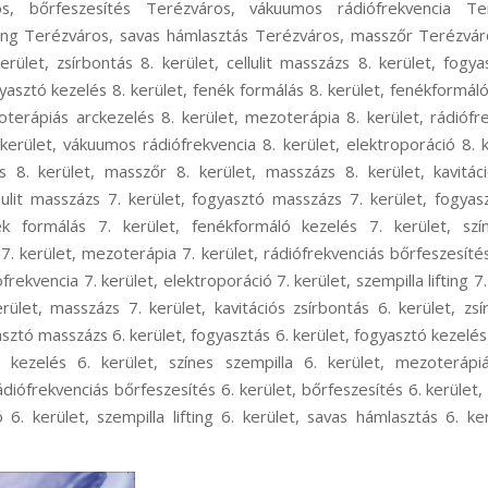
os, bőrfeszesítés Terézváros, vákuumos rádiófrekvencia Ter
fting Terézváros, savas hámlasztás Terézváros, masszőr Terézvá
kerület, zsírbontás 8. kerület, cellulit masszázs 8. kerület, fogy
yasztó kezelés 8. kerület, fenék formálás 8. kerület, fenékformáló
oterápiás arckezelés 8. kerület, mezoterápia 8. kerület, rádiófr
kerület, vákuumos rádiófrekvencia 8. kerület, elektroporáció 8. ke
s 8. kerület, masszőr 8. kerület, masszázs 8. kerület, kavitáci
llulit masszázs 7. kerület, fogyasztó masszázs 7. kerület, fogyas
ék formálás 7. kerület, fenékformáló kezelés 7. kerület, szín
. kerület, mezoterápia 7. kerület, rádiófrekvenciás bőrfeszesítés
frekvencia 7. kerület, elektroporáció 7. kerület, szempilla lifting 7
rület, masszázs 7. kerület, kavitációs zsírbontás 6. kerület, zsírb
sztó masszázs 6. kerület, fogyasztás 6. kerület, fogyasztó kezelés
ó kezelés 6. kerület, színes szempilla 6. kerület, mezoterápiá
ádiófrekvenciás bőrfeszesítés 6. kerület, bőrfeszesítés 6. kerület
ó 6. kerület, szempilla lifting 6. kerület, savas hámlasztás 6. ke