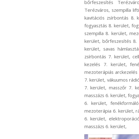
bőrfeszesítés Terézvár
Terézváros, szempilla li
kavitációs zsírbontás 8. 
fogyasztás 8. kerület, fog
szempilla 8. kerület, mez
kerület, bőrfeszesítés 8. 
kerület, savas hámlasztá
zsírbontás 7. kerület, ce
kezelés 7. kerület, fen
mezoterápiás arckezelés 7
7. kerület, vákuumos rádió
7. kerület, masszőr 7. ke
masszázs 6. kerület, fogya
6. kerület, fenékformál
mezoterápia 6. kerület, r
6. kerület, elektroporáci
masszázs 6. kerület,