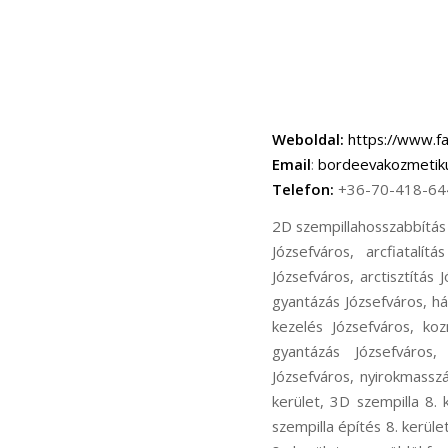
Weboldal:
https://www.f
Email
:
bordeevakozmetik
Telefon:
+36-70-418-64
2D szempillahosszabbítás 
Józsefváros, arcfiatalít
Józsefváros, arctisztítás 
gyantázás Józsefváros, há
kezelés Józsefváros, koz
gyantázás Józsefváros,
Józsefváros, nyirokmasszá
kerület, 3D szempilla 8. 
szempilla építés 8. kerül