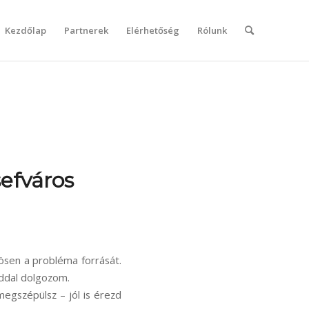
Kezdőlap
Partnerek
Elérhetőség
Rólunk
efváros
ösen a probléma forrását.
ddal dolgozom.
megszépülsz – jól is érezd