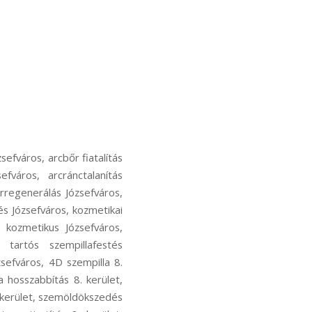
efváros, arcbőr fiatalítás
efváros, arcránctalanítás
bőrregenerálás Józsefváros,
és Józsefváros, kozmetikai
, kozmetikus Józsefváros,
 tartós szempillafestés
zsefváros, 4D szempilla 8.
a hosszabbítás 8. kerület,
. kerület, szemöldökszedés