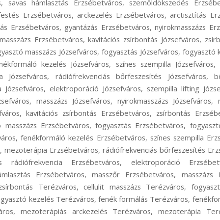
s, savas hámlasztás Erzsébetváros, szemöldökszedés Erzsébe
festés Erzsébetváros, arckezelés Erzsébetváros, arctisztítás Erz
ítás Erzsébetváros, gyantázás Erzsébetváros, nyirokmasszázs Erz
asszázs Erzsébetváros, kavitációs zsírbontás Józsefváros, zsírbo
yasztó masszázs Józsefváros, fogyasztás Józsefváros, fogyasztó 
enékformáló kezelés Józsefváros, színes szempilla Józsefváros,
a Józsefváros, rádiófrekvenciás bőrfeszesítés Józsefváros, bő
 Józsefváros, elektroporáció Józsefváros, szempilla lifting Józs
sefváros, masszázs Józsefváros, nyirokmasszázs Józsefváros, n
város, kavitációs zsírbontás Erzsébetváros, zsírbontás Erzsébe
ó masszázs Erzsébetváros, fogyasztás Erzsébetváros, fogyaszt
áros, fenékformáló kezelés Erzsébetváros, színes szempilla Er
, mezoterápia Erzsébetváros, rádiófrekvenciás bőrfeszesítés Erz
 rádiófrekvencia Erzsébetváros, elektroporáció Erzsébetv
ámlasztás Erzsébetváros, masszőr Erzsébetváros, masszázs Er
zsírbontás Terézváros, cellulit masszázs Terézváros, fogyas
ogyasztó kezelés Terézváros, fenék formálás Terézváros, fenékfo
áros, mezoterápiás arckezelés Terézváros, mezoterápia Teré