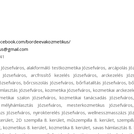
acebook.com/bordeevakozmetikus/
us@gmail.com
41
Józsefváros, alakformáló testkozmetika Józsefváros, arcápolás Józs
ás Józsefváros, arcfrissítő kezelés Józsefváros, arckezelés Józs
Józsefváros, bőrcsiszolás Józsefváros, bőrfiatalítás Józsefváros, 
mlasztás Józsefváros, kozmetika Józsefváros, kozmetikai arckezel
metikai szalon Józsefváros, kozmetikai tanácsadás Józsefváros
 mélyhámlasztás Józsefváros, mesterkozmetikus Józsefváros,
zs Józsefváros, nyirokterelés Józsefváros, wellnesszmasszázs Jó
kerület, 2D szempilla 8. kerület, műszempilla 8. kerület, szempill
et, kozmetikus 8. kerület, kozmetika 8. kerület, savas hámlasztás 8