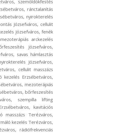
tváros, szemöldökfestés
sébetváros, ránctalanítás
sébetváros, nyirokterelés
ntás Józsefváros, cellulit
kezelés Józsefváros, fenék
 mezoterápiás arckezelés
rfeszesítés Józsefváros,
efváros, savas hámlasztás
yirokterelés Józsefváros,
tváros, cellulit masszázs
ó kezelés Erzsébetváros,
zsébetváros, mezoterápiás
sébetváros, bőrfeszesítés
áros, szempilla lifting
zsébetváros, kavitációs
ztó masszázs Terézváros,
rmáló kezelés Terézváros,
zváros, rádiófrekvenciás