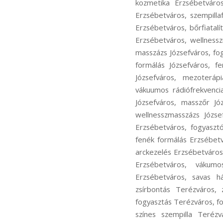
kozmetika Erzsébetváro
Erzsébetváros, szempilla
Erzsébetváros, bőrfiatal
Erzsébetváros, wellnesszm
masszázs Józsefváros, fog
formálás Józsefváros, f
Józsefváros, mezoterápi
vákuumos rádiófrekvencia
Józsefváros, masszőr Józ
wellnesszmasszázs József
Erzsébetváros, fogyaszt
fenék formálás Erzsébetv
arckezelés Erzsébetváros
Erzsébetváros, vákumos
Erzsébetváros, savas h
zsírbontás Terézváros, 
fogyasztás Terézváros, f
színes szempilla Terézv