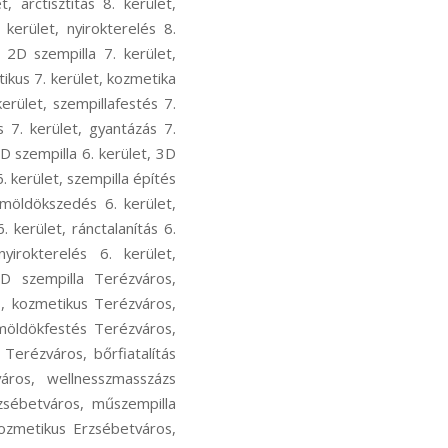
, arctisztítás 8. kerület,
 kerület, nyirokterelés 8.
 2D szempilla 7. kerület,
tikus 7. kerület, kozmetika
erület, szempillafestés 7.
ás 7. kerület, gyantázás 7.
4D szempilla 6. kerület, 3D
. kerület, szempilla építés
emöldökszedés 6. kerület,
. kerület, ránctalanítás 6.
yirokterelés 6. kerület,
D szempilla Terézváros,
s, kozmetikus Terézváros,
möldökfestés Terézváros,
 Terézváros, bőrfiatalítás
áros, wellnesszmasszázs
zsébetváros, műszempilla
kozmetikus Erzsébetváros,