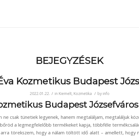
BEJEGYZÉSEK
Éva Kozmetikus Budapest Józs
/
/
2022.01.22.
in
Kiemelt
,
Kozmetika
by
info
ozmetikus Budapest Józsefváros
m ne csak tünetiek legyenek, hanem megtaláljam, megtaláljuk köz
bőröd a legmegfelelőbb termékeket kapja, többféle termékcsalá
 arra törekszem, hogy a nálam töltött idő alatt – amellett, hogy 