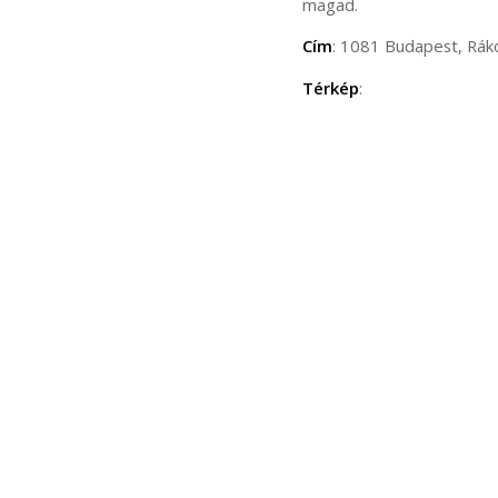
magad.
Cím
: 1081 Budapest, Rákó
Térkép
: