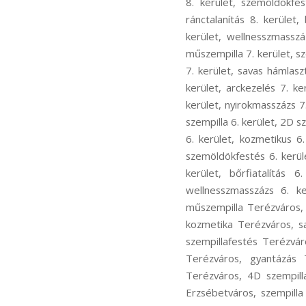
8. kerület, szemöldökfest
ránctalanítás 8. kerület,
kerület, wellnesszmasszá
műszempilla 7. kerület, sz
7. kerület, savas hámlasz
kerület, arckezelés 7. ker
kerület, nyirokmasszázs 7.
szempilla 6. kerület, 2D s
6. kerület, kozmetikus 6
szemöldökfestés 6. kerület
kerület, bőrfiatalítás 
wellnesszmasszázs 6. k
műszempilla Terézváros, 
kozmetika Terézváros, s
szempillafestés Terézváro
Terézváros, gyantázás 
Terézváros, 4D szempill
Erzsébetváros, szempilla