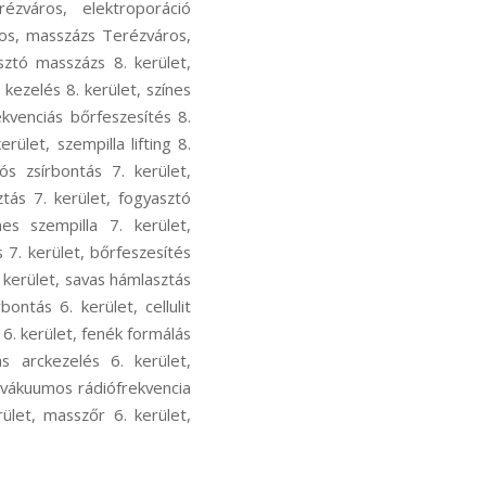
ézváros, elektroporáció
ros, masszázs Terézváros,
asztó masszázs 8. kerület,
 kezelés 8. kerület, színes
ekvenciás bőrfeszesítés 8.
rület, szempilla lifting 8.
ós zsírbontás 7. kerület,
ztás 7. kerület, fogyasztó
es szempilla 7. kerület,
 7. kerület, bőrfeszesítés
. kerület, savas hámlasztás
ontás 6. kerület, cellulit
 6. kerület, fenék formálás
s arckezelés 6. kerület,
, vákuumos rádiófrekvencia
rület, masszőr 6. kerület,