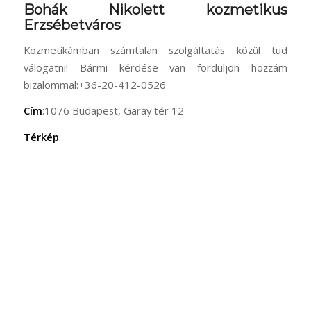
Bohák Nikolett kozmetikus
Erzsébetváros
Kozmetikámban számtalan szolgáltatás közül tud
válogatni! Bármi kérdése van forduljon hozzám
bizalommal:+36-20-412-0526
Cím
:1076 Budapest, Garay tér 12
Térkép
: