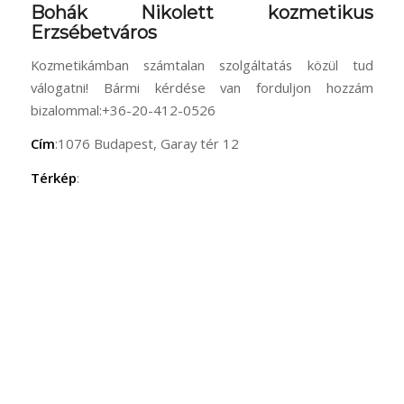
Bohák Nikolett kozmetikus
Erzsébetváros
Kozmetikámban számtalan szolgáltatás közül tud
válogatni! Bármi kérdése van forduljon hozzám
bizalommal:+36-20-412-0526
Cím
:1076 Budapest, Garay tér 12
Térkép
: