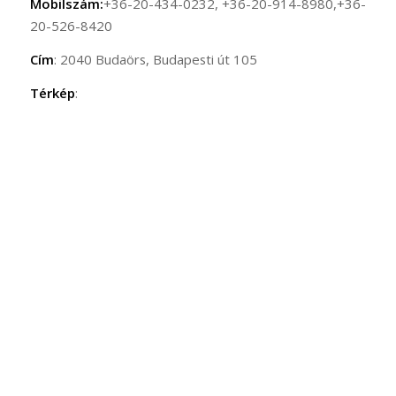
Mobilszám:
+36-20-434-0232, +36-20-914-8980,+36-
20-526-8420
Cím
: 2040 Budaörs, Budapesti út 105
Térkép
: