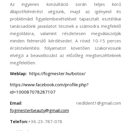
Az ingyenes konzultáció során teljes körű
állapotfelmérést végzünk, majd az igényeid és
problémáid figyelembevételével tapasztalt esztétikai
tanácsadóink javaslatot tesznek a számodra megfelelő
megoldásra, valamint részletesen megválaszolják
minden felmerülő kérdésedet. A rövid 10-15 perces
érzéstelenítési folyamatot követően szakorvosunk
elvégzi a beavatkozást az előzőleg megbeszélteknek
megfelelően.
Weblap:
https://fogmester.hu/botox/
https://www.facebook.com/profile.php?
id=100087078287107
Email
: riedldent1@gmail.com
fogmesterbeauty@gmail.com
Telefon:
+36-23-787-078