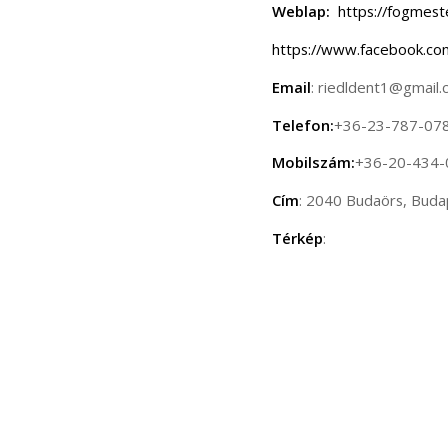
Weblap:
https://fogmest
https://www.facebook.c
Email
: riedldent1@gmail
Telefon:
+36-23-787-07
Mobilszám:
+36-20-434-
Cím
: 2040 Budaörs, Buda
Térkép
: