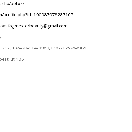
er.hu/botox/
om/profile.php?id=100087078287107
.com
fogmesterbeauty@gmail.com
8
0232, +36-20-914-8980,+36-20-526-8420
pesti út 105