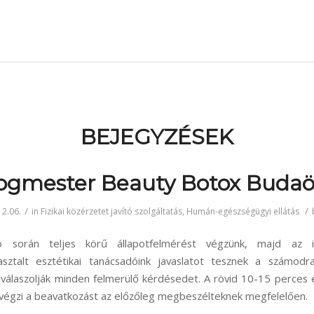
BEJEGYZÉSEK
ogmester Beauty Botox Budaö
/
/
2.06.
in
Fizikai közérzetet javító szolgáltatás
,
Humán-egészségügyi ellátás
ió során teljes körű állapotfelmérést végzünk, majd az 
asztalt esztétikai tanácsadóink javaslatot tesznek a számod
válaszolják minden felmerülő kérdésedet. A rövid 10-15 perces é
végzi a beavatkozást az előzőleg megbeszélteknek megfelelően.