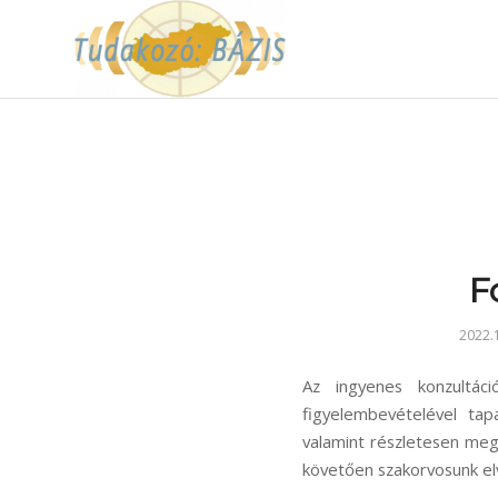
F
2022.1
Az ingyenes konzultác
figyelembevételével tap
valamint részletesen meg
követően szakorvosunk el