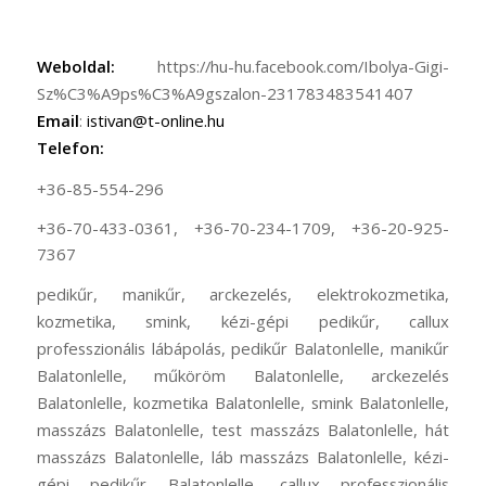
Weboldal:
https://hu-hu.facebook.com/Ibolya-Gigi-
Sz%C3%A9ps%C3%A9gszalon-231783483541407
Email
:
istivan@t-online.hu
Telefon:
+36-85-554-296
+36-70-433-0361, +36-70-234-1709, +36-20-925-
7367
pedikűr, manikűr, arckezelés, elektrokozmetika,
kozmetika, smink, kézi-gépi pedikűr, callux
professzionális lábápolás, pedikűr Balatonlelle, manikűr
Balatonlelle, műköröm Balatonlelle, arckezelés
Balatonlelle, kozmetika Balatonlelle, smink Balatonlelle,
masszázs Balatonlelle, test masszázs Balatonlelle, hát
masszázs Balatonlelle, láb masszázs Balatonlelle, kézi-
gépi pedikűr Balatonlelle, callux professzionális