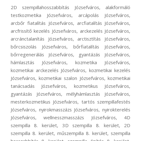
2D szempillahosszabbítás Józsefváros, alakformáló
testkozmetika Józsefváros, arcápolás Józsefváros,
arcbőr fiatalítás Józsefváros, arcfiatalítás Józsefváros,
arcfrissítő kezelés Józsefváros, arckezelés Józsefváros,
arcránctalanítás Józsefváros, arctisztítás Józsefváros,
bőrcsiszolás Józsefváros, bőrfiatalítás Józsefváros,
bőrregenerálás Józsefváros, gyantázás Józsefváros,
hámlasztás Józsefváros, kozmetika Józsefváros,
kozmetikai arckezelés Józsefváros, kozmetikai kezelés
Józsefváros, kozmetikai szalon Józsefváros, kozmetikai
tanácsadás Józsefváros, kozmetikus Józsefváros,
gyantázás Józsefváros, mélyhámlasztás Józsefváros,
mesterkozmetikus Józsefváros, tartós szempillafestés
Józsefváros, nyirokmasszázs Józsefváros, nyirokterelés
Józsefváros, wellnesszmasszázs Józsefváros, 4D
szempilla 8. kerület, 3D szempilla 8. kerület, 2D
szempilla 8. kerület, műszempilla 8. kerület, szempilla