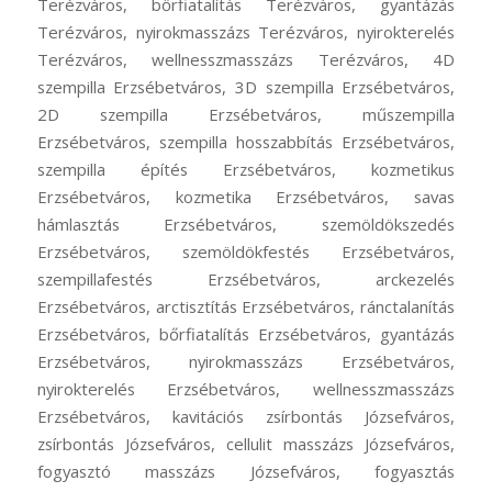
Terézváros, bőrfiatalítás Terézváros, gyantázás
Terézváros, nyirokmasszázs Terézváros, nyirokterelés
Terézváros, wellnesszmasszázs Terézváros, 4D
szempilla Erzsébetváros, 3D szempilla Erzsébetváros,
2D szempilla Erzsébetváros, műszempilla
Erzsébetváros, szempilla hosszabbítás Erzsébetváros,
szempilla építés Erzsébetváros, kozmetikus
Erzsébetváros, kozmetika Erzsébetváros, savas
hámlasztás Erzsébetváros, szemöldökszedés
Erzsébetváros, szemöldökfestés Erzsébetváros,
szempillafestés Erzsébetváros, arckezelés
Erzsébetváros, arctisztítás Erzsébetváros, ránctalanítás
Erzsébetváros, bőrfiatalítás Erzsébetváros, gyantázás
Erzsébetváros, nyirokmasszázs Erzsébetváros,
nyirokterelés Erzsébetváros, wellnesszmasszázs
Erzsébetváros, kavitációs zsírbontás Józsefváros,
zsírbontás Józsefváros, cellulit masszázs Józsefváros,
fogyasztó masszázs Józsefváros, fogyasztás