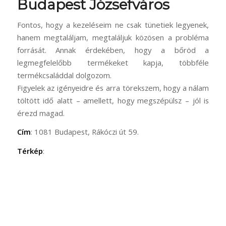
Budapest Józsefváros
Fontos, hogy a kezeléseim ne csak tünetiek legyenek,
hanem megtaláljam, megtaláljuk közösen a probléma
forrását. Annak érdekében, hogy a bőröd a
legmegfelelőbb termékeket kapja, többféle
termékcsaláddal dolgozom.
Figyelek az igényeidre és arra törekszem, hogy a nálam
töltött idő alatt – amellett, hogy megszépülsz – jól is
érezd magad.
Cím
: 1081 Budapest, Rákóczi út 59.
Térkép
: