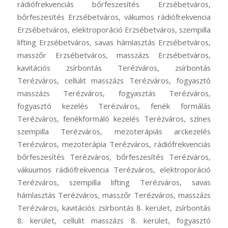
rádiófrekvenciás bőrfeszesítés Erzsébetváros,
bőrfeszesítés Erzsébetváros, vákumos rádiófrekvencia
Erzsébetváros, elektroporáció Erzsébetváros, szempilla
lifting Erzsébetváros, savas hámlasztás Erzsébetváros,
masszőr Erzsébetváros, masszázs Erzsébetváros,
kavitációs zsírbontás Terézváros, zsírbontás
Terézváros, cellulit masszázs Terézváros, fogyasztó
masszázs Terézváros, fogyasztás Terézváros,
fogyasztó kezelés Terézváros, fenék formálás
Terézváros, fenékformáló kezelés Terézváros, színes
szempilla Terézváros, mezoterápiás arckezelés
Terézváros, mezoterápia Terézváros, rádiófrekvenciás
bőrfeszesítés Terézváros, bőrfeszesítés Terézváros,
vákuumos rádiófrekvencia Terézváros, elektroporáció
Terézváros, szempilla lifting Terézváros, savas
hámlasztás Terézváros, masszőr Terézváros, masszázs
Terézváros, kavitációs zsírbontás 8. kerület, zsírbontás
8. kerület, cellulit masszázs 8. kerület, fogyasztó