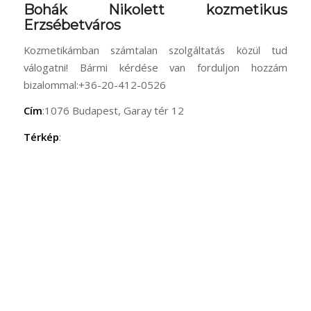
Bohák Nikolett kozmetikus
Erzsébetváros
Kozmetikámban számtalan szolgáltatás közül tud
válogatni! Bármi kérdése van forduljon hozzám
bizalommal:+36-20-412-0526
Cím
:1076 Budapest, Garay tér 12
Térkép
: