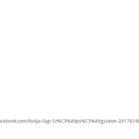
.facebook.com/Ibolya-Gigi-Sz%C3%A9ps%C3%A9gszalon-231783