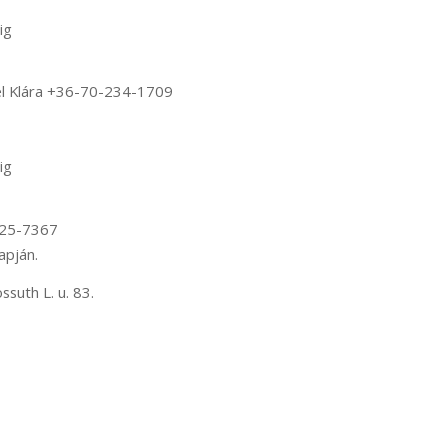
ig
él Klára +36-70-234-1709
ig
925-7367
apján.
ssuth L. u. 83.