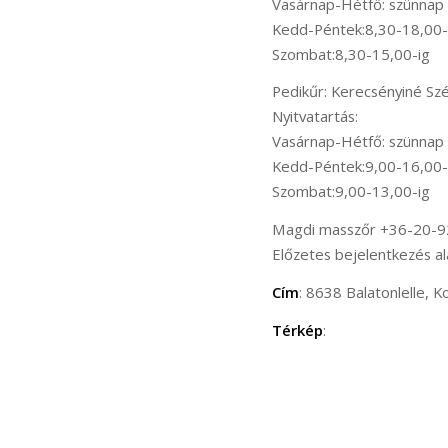
Vasárnap-Hétfő: szünnap
Kedd-Péntek:8,30-18,00-
Szombat:8,30-15,00-ig
Pedikűr: Kerecsényiné Sz
Nyitvatartás:
Vasárnap-Hétfő: szünnap
Kedd-Péntek:9,00-16,00-
Szombat:9,00-13,00-ig
Magdi masszőr +36-20-
Előzetes bejelentkezés al
Cím
: 8638 Balatonlelle, Ko
Térkép
: