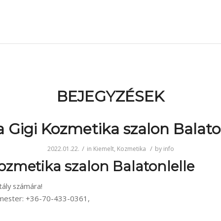
BEJEGYZÉSEK
a Gigi Kozmetika szalon Balato
/
/
2022.01.22.
in
Kiemelt
,
Kozmetika
by
info
Kozmetika szalon Balatonlelle
ály számára!
 mester: +36-70-433-0361,