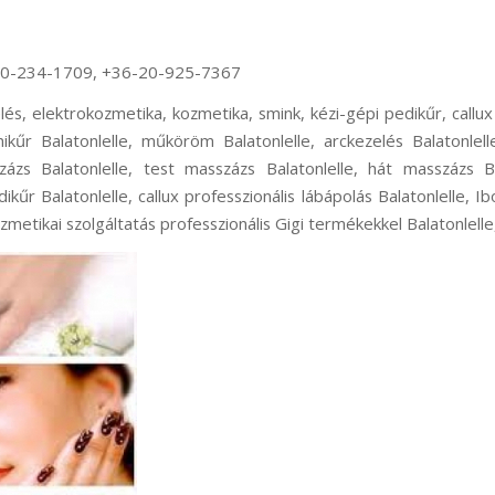
70-234-1709, +36-20-925-7367
lés, elektrokozmetika, kozmetika, smink, kézi-gépi pedikűr, callux 
ikűr Balatonlelle, műköröm Balatonlelle, arckezelés Balatonlell
zázs Balatonlelle, test masszázs Balatonlelle, hát masszázs B
dikűr Balatonlelle, callux professzionális lábápolás Balatonlelle, I
ozmetikai szolgáltatás professzionális Gigi termékekkel Balatonlelle