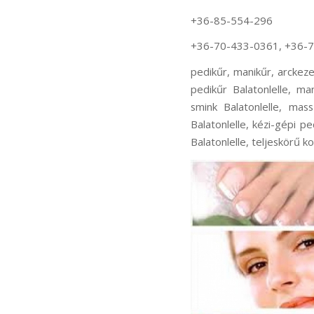
+36-85-554-296
+36-70-433-0361, +36-
pedikűr, manikűr, arckeze
pedikűr Balatonlelle, man
smink Balatonlelle, mass
Balatonlelle, kézi-gépi pe
Balatonlelle, teljeskörű k