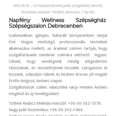
/
2022.05.02.
in
Fizikai közérzetet javító szolgáltatás
,
Kiemelt
,
/
Kozmetika
,
Manikűr - Pedikűr
,
Masszázs
by
info
Napfény Wellness Szépségház
Szépségszalon Debrecenben
Szalonunkban igényes, kulturált környezetben várjuk
Önt. Magas minőségű professzionális termékek
alkalmazása mellett, az árainkat szinten tartjuk, hogy
szolgáltatásaink mindenki számára elérhető legyen.
Célunk, hogy vendégeink mindig elégedetten
távozzanak, és visszatérjenek hozzánk. Látogasson el
hozzánk, szépüljön nálunk és közben érezze jól magát!
Profin dolgozó, kedves csapat.
Szolgáltatások széles választéka várja minden kedves
meglévő és új Vendégünket!
Tóthné Radócz Melinda masszőr: +36-30-532-7378
Nagy Judit Kozmetikus: +36-30-332-1484