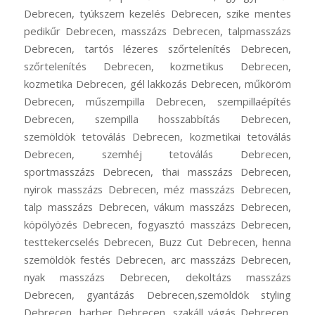
Debrecen, tyúkszem kezelés Debrecen, szike mentes
pedikűr Debrecen, masszázs Debrecen, talpmasszázs
Debrecen, tartós lézeres szőrtelenítés Debrecen,
szőrtelenítés Debrecen, kozmetikus Debrecen,
kozmetika Debrecen, gél lakkozás Debrecen, műköröm
Debrecen, műszempilla Debrecen, szempillaépítés
Debrecen, szempilla hosszabbítás Debrecen,
szemöldök tetoválás Debrecen, kozmetikai tetoválás
Debrecen, szemhéj tetoválás Debrecen,
sportmasszázs Debrecen, thai masszázs Debrecen,
nyirok masszázs Debrecen, méz masszázs Debrecen,
talp masszázs Debrecen, vákum masszázs Debrecen,
köpölyözés Debrecen, fogyasztó masszázs Debrecen,
testtekercselés Debrecen, Buzz Cut Debrecen, henna
szemöldök festés Debrecen, arc masszázs Debrecen,
nyak masszázs Debrecen, dekoltázs masszázs
Debrecen, gyantázás Debrecen,szemöldök styling
Debrecen, barber Debrecen, szakáll vágás Debrecen,