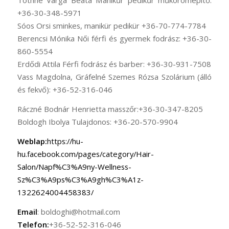
Tóthné Varga Beáta Manikűr pedikűr műkörömépítő:
+36-30-348-5971
Sóos Orsi sminkes, manikür pedikür +36-70-774-7784
Berencsi Mónika Női férfi és gyermek fodrász: +36-30-
860-5554
Erdődi Attila Férfi fodrász és barber: +36-30-931-7508
Vass Magdolna, Gráfelné Szemes Rózsa Szolárium (álló
és fekvő): +36-52-316-046
Ráczné Bodnár Henrietta masszőr:+36-30-347-8205
Boldogh Ibolya Tulajdonos: +36-20-570-9904
Weblap:
https://hu-
hu.facebook.com/pages/category/Hair-
Salon/Napf%C3%A9ny-Wellness-
Sz%C3%A9ps%C3%A9gh%C3%A1z-
1322624004458383/
Email
: boldoghi@hotmail.com
Telefon:
+36-52-52-316-046