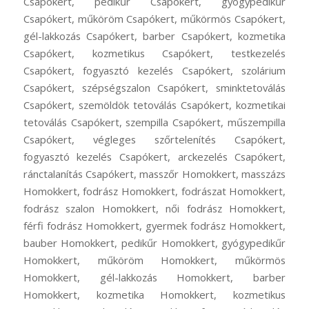
Csapókert, pedikűr Csapókert, gyógypedikűr
Csapókert, műköröm Csapókert, műkörmös Csapókert,
gél-lakkozás Csapókert, barber Csapókert, kozmetika
Csapókert, kozmetikus Csapókert, testkezelés
Csapókert, fogyasztó kezelés Csapókert, szolárium
Csapókert, szépségszalon Csapókert, sminktetoválás
Csapókert, szemöldök tetoválás Csapókert, kozmetikai
tetoválás Csapókert, szempilla Csapókert, műszempilla
Csapókert, végleges szőrtelenítés Csapókert,
fogyasztó kezelés Csapókert, arckezelés Csapókert,
ránctalanítás Csapókert, masszőr Homokkert, masszázs
Homokkert, fodrász Homokkert, fodrászat Homokkert,
fodrász szalon Homokkert, női fodrász Homokkert,
férfi fodrász Homokkert, gyermek fodrász Homokkert,
bauber Homokkert, pedikűr Homokkert, gyógypedikűr
Homokkert, műköröm Homokkert, műkörmös
Homokkert, gél-lakkozás Homokkert, barber
Homokkert, kozmetika Homokkert, kozmetikus