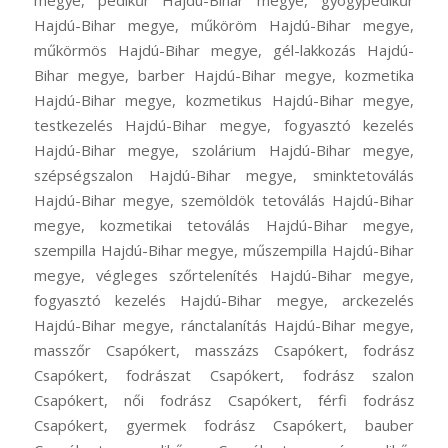
megye, pedikűr Hajdú-Bihar megye, gyógypedikűr
Hajdú-Bihar megye, műköröm Hajdú-Bihar megye,
műkörmös Hajdú-Bihar megye, gél-lakkozás Hajdú-
Bihar megye, barber Hajdú-Bihar megye, kozmetika
Hajdú-Bihar megye, kozmetikus Hajdú-Bihar megye,
testkezelés Hajdú-Bihar megye, fogyasztó kezelés
Hajdú-Bihar megye, szolárium Hajdú-Bihar megye,
szépségszalon Hajdú-Bihar megye, sminktetoválás
Hajdú-Bihar megye, szemöldök tetoválás Hajdú-Bihar
megye, kozmetikai tetoválás Hajdú-Bihar megye,
szempilla Hajdú-Bihar megye, műszempilla Hajdú-Bihar
megye, végleges szőrtelenítés Hajdú-Bihar megye,
fogyasztó kezelés Hajdú-Bihar megye, arckezelés
Hajdú-Bihar megye, ránctalanítás Hajdú-Bihar megye,
masszőr Csapókert, masszázs Csapókert, fodrász
Csapókert, fodrászat Csapókert, fodrász szalon
Csapókert, női fodrász Csapókert, férfi fodrász
Csapókert, gyermek fodrász Csapókert, bauber