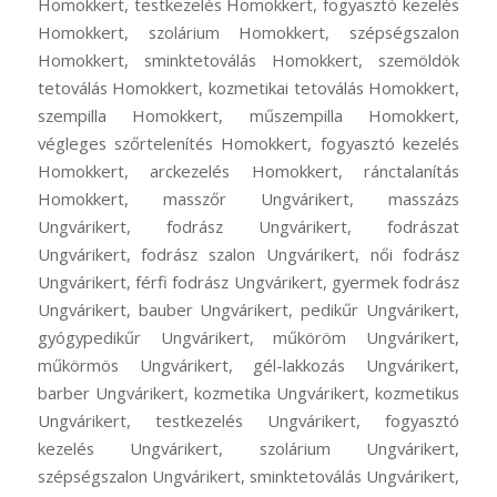
Homokkert, testkezelés Homokkert, fogyasztó kezelés
Homokkert, szolárium Homokkert, szépségszalon
Homokkert, sminktetoválás Homokkert, szemöldök
tetoválás Homokkert, kozmetikai tetoválás Homokkert,
szempilla Homokkert, műszempilla Homokkert,
végleges szőrtelenítés Homokkert, fogyasztó kezelés
Homokkert, arckezelés Homokkert, ránctalanítás
Homokkert, masszőr Ungvárikert, masszázs
Ungvárikert, fodrász Ungvárikert, fodrászat
Ungvárikert, fodrász szalon Ungvárikert, női fodrász
Ungvárikert, férfi fodrász Ungvárikert, gyermek fodrász
Ungvárikert, bauber Ungvárikert, pedikűr Ungvárikert,
gyógypedikűr Ungvárikert, műköröm Ungvárikert,
műkörmös Ungvárikert, gél-lakkozás Ungvárikert,
barber Ungvárikert, kozmetika Ungvárikert, kozmetikus
Ungvárikert, testkezelés Ungvárikert, fogyasztó
kezelés Ungvárikert, szolárium Ungvárikert,
szépségszalon Ungvárikert, sminktetoválás Ungvárikert,