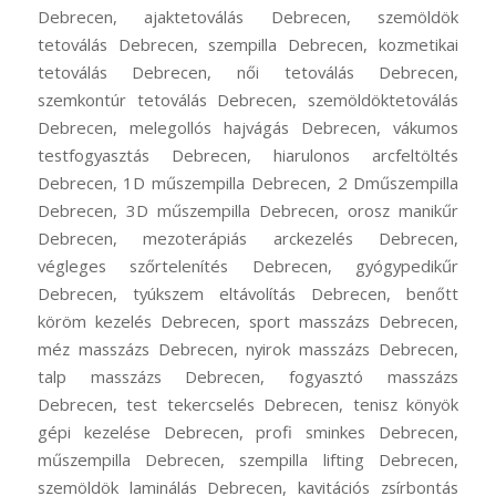
Debrecen, ajaktetoválás Debrecen, szemöldök
tetoválás Debrecen, szempilla Debrecen, kozmetikai
tetoválás Debrecen, női tetoválás Debrecen,
szemkontúr tetoválás Debrecen, szemöldöktetoválás
Debrecen, melegollós hajvágás Debrecen, vákumos
testfogyasztás Debrecen, hiarulonos arcfeltöltés
Debrecen, 1D műszempilla Debrecen, 2 Dműszempilla
Debrecen, 3D műszempilla Debrecen, orosz manikűr
Debrecen, mezoterápiás arckezelés Debrecen,
végleges szőrtelenítés Debrecen, gyógypedikűr
Debrecen, tyúkszem eltávolítás Debrecen, benőtt
köröm kezelés Debrecen, sport masszázs Debrecen,
méz masszázs Debrecen, nyirok masszázs Debrecen,
talp masszázs Debrecen, fogyasztó masszázs
Debrecen, test tekercselés Debrecen, tenisz könyök
gépi kezelése Debrecen, profi sminkes Debrecen,
műszempilla Debrecen, szempilla lifting Debrecen,
szemöldök laminálás Debrecen, kavitációs zsírbontás