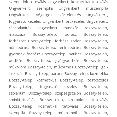
szemöldök tetoválás Ungvárikert, kozmetikai tetoválás
Ungvárikert, szempilla Ungvárikert, műszempilla
Ungvárikert, végleges szőrtelenítés Ungvárikert,
fogyasztó kezelés Ungvárikert, arckezelés Ungvárikert,
ránctalanítás Ungvárikert, masszőr Bozzay-telep,
masszázs Bozzay-telep, fodrász Bozzay-telep,
fodrászat Bozzay-telep, fodrász szalon Bozzay-telep,
női fodrász Bozzay-telep, férfi fodrász Bozzay-telep,
gyermek fodrász Bozzay-telep, bauber Bozzay-telep,
pedikűr Bozzay-telep, gyógypedikűr Bozzay-telep,
műköröm Bozzay-telep, műkörmös Bozzay-telep, gél-
lakkozás Bozzay-telep, barber Bozzay-telep, kozmetika
Bozzay-telep, kozmetikus Bozzay-telep, testkezelés
Bozzay-telep, fogyasztó kezelés Bozzay-telep,
szolárium Bozzay-telep, szépségszalon Bozzay-telep,
sminktetoválás Bozzay-telep, szemöldök tetoválás
Bozzay-telep, kozmetikai tetoválás Bozzay-telep,
szempilla Bozzay-telep, műszempilla Bozzay-telep,