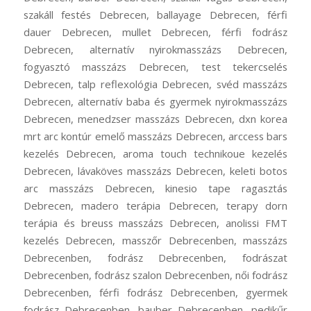
szakáll festés Debrecen, ballayage Debrecen, férfi
dauer Debrecen, mullet Debrecen, férfi fodrász
Debrecen, alternatív nyirokmasszázs Debrecen,
fogyasztó masszázs Debrecen, test tekercselés
Debrecen, talp reflexológia Debrecen, svéd masszázs
Debrecen, alternatív baba és gyermek nyirokmasszázs
Debrecen, menedzser masszázs Debrecen, dxn korea
mrt arc kontúr emelő masszázs Debrecen, arccess bars
kezelés Debrecen, aroma touch technikoue kezelés
Debrecen, lávaköves masszázs Debrecen, keleti botos
arc masszázs Debrecen, kinesio tape ragasztás
Debrecen, madero terápia Debrecen, terapy dorn
terápia és breuss masszázs Debrecen, anolissi FMT
kezelés Debrecen, masszőr Debrecenben, masszázs
Debrecenben, fodrász Debrecenben, fodrászat
Debrecenben, fodrász szalon Debrecenben, női fodrász
Debrecenben, férfi fodrász Debrecenben, gyermek
fodrász Debrecenben, bauber Debrecenben, pedikűr