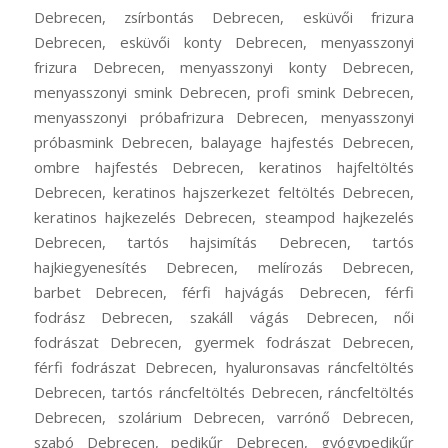
Debrecen, zsírbontás Debrecen, esküvői frizura
Debrecen, esküvői konty Debrecen, menyasszonyi
frizura Debrecen, menyasszonyi konty Debrecen,
menyasszonyi smink Debrecen, profi smink Debrecen,
menyasszonyi próbafrizura Debrecen, menyasszonyi
próbasmink Debrecen, balayage hajfestés Debrecen,
ombre hajfestés Debrecen, keratinos hajfeltöltés
Debrecen, keratinos hajszerkezet feltöltés Debrecen,
keratinos hajkezelés Debrecen, steampod hajkezelés
Debrecen, tartós hajsimítás Debrecen, tartós
hajkiegyenesítés Debrecen, melírozás Debrecen,
barbet Debrecen, férfi hajvágás Debrecen, férfi
fodrász Debrecen, szakáll vágás Debrecen, női
fodrászat Debrecen, gyermek fodrászat Debrecen,
férfi fodrászat Debrecen, hyaluronsavas ráncfeltöltés
Debrecen, tartós ráncfeltöltés Debrecen, ráncfeltöltés
Debrecen, szolárium Debrecen, varrónő Debrecen,
szabó Debrecen, pedikűr Debrecen, gyógypedikűr