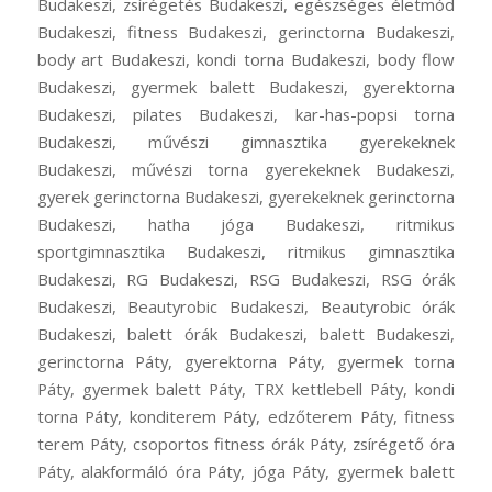
Budakeszi, zsírégetés Budakeszi, egészséges életmód
Budakeszi, fitness Budakeszi, gerinctorna Budakeszi,
body art Budakeszi, kondi torna Budakeszi, body flow
Budakeszi, gyermek balett Budakeszi, gyerektorna
Budakeszi, pilates Budakeszi, kar-has-popsi torna
Budakeszi, művészi gimnasztika gyerekeknek
Budakeszi, művészi torna gyerekeknek Budakeszi,
gyerek gerinctorna Budakeszi, gyerekeknek gerinctorna
Budakeszi, hatha jóga Budakeszi, ritmikus
sportgimnasztika Budakeszi, ritmikus gimnasztika
Budakeszi, RG Budakeszi, RSG Budakeszi, RSG órák
Budakeszi, Beautyrobic Budakeszi, Beautyrobic órák
Budakeszi, balett órák Budakeszi, balett Budakeszi,
gerinctorna Páty, gyerektorna Páty, gyermek torna
Páty, gyermek balett Páty, TRX kettlebell Páty, kondi
torna Páty, konditerem Páty, edzőterem Páty, fitness
terem Páty, csoportos fitness órák Páty, zsírégető óra
Páty, alakformáló óra Páty, jóga Páty, gyermek balett