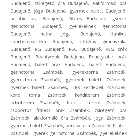
Budajenő, zsírégető óra Budajenő, alakformáló óra
Budajenő, jóga Budajenő, gyermek balett Budajenő,
aerobic óra Budajenő, Pilates Budajenő, gyerek
gerinctorna Budajenő, gyerekeknek gerinctorna
Budajenő, hatha jóga Budajenő, ritmikus
sportgimnasztika Budajenő, ritmikus gimnasztika
Budajenő, RG Budajenő, RSG Budajenő, RSG órák
Budajenő, Beautyrobic Budajenő, Beautyrobic órák
Budajenő, balett órák Budajenő, balett Budajenő,
gerinctorna Zsámbék, gyerektorna Zsámbék,
gyerektorna Zsámbék, gyermek balett Zsámbék,
gyermek balett Zsámbék, TRX kettlebell Zsámbék,
kondi torna Zsámbék, konditerem Zsámbék,
edzőterem Zsámbék, fitness terem Zsámbék,
csoportos fitness órák Zsámbék, zsírégető óra
Zsámbék, alakformáló óra Zsámbék, jóga Zsámbék,
gyermek balett Zsámbék, aerobic óra Zsámbék, Pilates
Zsámbék, gyerek gerinctorna Zsámbék, gyerekeknek