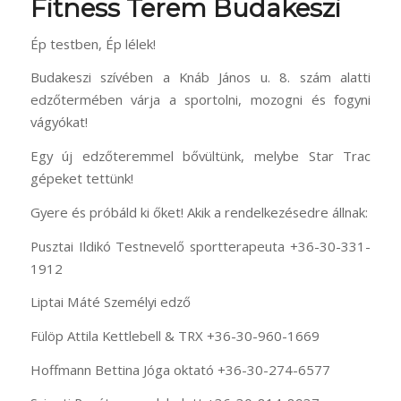
Fitness Terem Budakeszi
Ép testben, Ép lélek!
Budakeszi szívében a Knáb János u. 8. szám alatti
edzőtermében várja a sportolni, mozogni és fogyni
vágyókat!
Egy új edzőteremmel bővültünk, melybe Star Trac
gépeket tettünk!
Gyere és próbáld ki őket! Akik a rendelkezésedre állnak:
Pusztai Ildikó Testnevelő sportterapeuta +36-30-331-
1912
Liptai Máté Személyi edző
Fülöp Attila Kettlebell & TRX +36-30-960-1669
Hoffmann Bettina Jóga oktató +36-30-274-6577