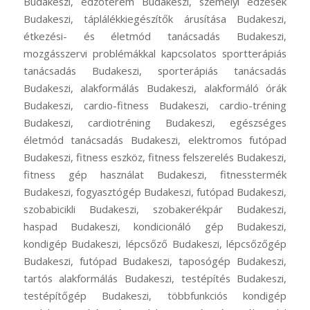
Budakeszi, edzőterem Budakeszi, személyi edzések
Budakeszi, táplálékkiegészítők árusítása Budakeszi,
étkezési- és életmód tanácsadás Budakeszi,
mozgásszervi problémákkal kapcsolatos sportterápiás
tanácsadás Budakeszi, sporterápiás tanácsadás
Budakeszi, alakformálás Budakeszi, alakformáló órák
Budakeszi, cardio-fitness Budakeszi, cardio-tréning
Budakeszi, cardiotréning Budakeszi, egészséges
életmód tanácsadás Budakeszi, elektromos futópad
Budakeszi, fitness eszköz, fitness felszerelés Budakeszi,
fitness gép használat Budakeszi, fitnesstermék
Budakeszi, fogyasztógép Budakeszi, futópad Budakeszi,
szobabicikli Budakeszi, szobakerékpár Budakeszi,
haspad Budakeszi, kondicionáló gép Budakeszi,
kondigép Budakeszi, lépcsőző Budakeszi, lépcsőzőgép
Budakeszi, futópad Budakeszi, taposógép Budakeszi,
tartós alakformálás Budakeszi, testépítés Budakeszi,
testépítőgép Budakeszi, többfunkciós kondigép