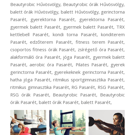
Beautyrobic Hűvösvölgy, Beautyrobic órák Hűvösvölgy,
balett órák Hűvösvölgy, balett Hűvösvölgy, gerinctorna
Pasarét, gyerektorna Pasarét, gyerektorna Pasarét,
gyermek balett Pasarét, gyermek balett Pasarét, TRX
kettlebell Pasarét, kondi torna Pasarét, konditerem
Pasarét, edzőterem Pasarét, fitness terem Pasarét,
csoportos fitness órák Pasarét, zsírégető óra Pasarét,
alakformáló óra Pasarét, jóga Pasarét, gyermek balett
Pasarét, aerobic óra Pasarét, Pilates Pasarét, gyerek
gerinctorna Pasarét, gyerekeknek gerinctorna Pasarét,
hatha jóga Pasarét, ritmikus sportgimnasztika Pasarét,
ritmikus gimnasztika Pasarét, RG Pasarét, RSG Pasarét,
RSG órák Pasarét, Beautyrobic Pasarét, Beautyrobic
órák Pasarét, balett órák Pasarét, balett Pasarét,