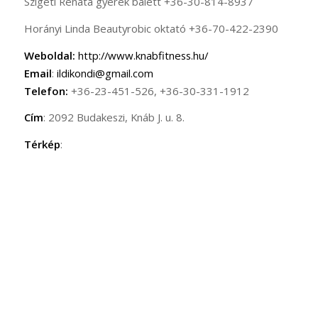
Szigeti Renáta gyerek balett +36-30-814-8937
Horányi Linda Beautyrobic oktató +36-70-422-2390
Weboldal:
http://www.knabfitness.hu/
Email
:
ildikondi@gmail.com
Telefon:
+36-23-451-526, +36-30-331-1912
Cím
: 2092 Budakeszi, Knáb J. u. 8.
Térkép
: