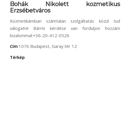
Bohák Nikolett kozmetikus
Erzsébetváros
Kozmetikámban számtalan szolgáltatás közül tud
válogatni! Bármi kérdése van forduljon hozzám
bizalommal:+36-20-412-0526
Cím
:1076 Budapest, Garay tér 12
Térkép
: