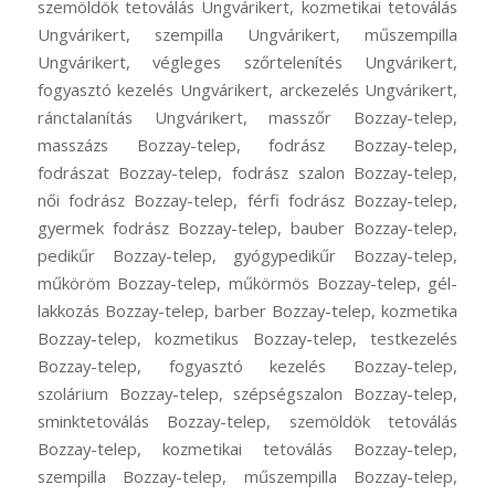
szemöldök tetoválás Ungvárikert, kozmetikai tetoválás
Ungvárikert, szempilla Ungvárikert, műszempilla
Ungvárikert, végleges szőrtelenítés Ungvárikert,
fogyasztó kezelés Ungvárikert, arckezelés Ungvárikert,
ránctalanítás Ungvárikert, masszőr Bozzay-telep,
masszázs Bozzay-telep, fodrász Bozzay-telep,
fodrászat Bozzay-telep, fodrász szalon Bozzay-telep,
női fodrász Bozzay-telep, férfi fodrász Bozzay-telep,
gyermek fodrász Bozzay-telep, bauber Bozzay-telep,
pedikűr Bozzay-telep, gyógypedikűr Bozzay-telep,
műköröm Bozzay-telep, műkörmös Bozzay-telep, gél-
lakkozás Bozzay-telep, barber Bozzay-telep, kozmetika
Bozzay-telep, kozmetikus Bozzay-telep, testkezelés
Bozzay-telep, fogyasztó kezelés Bozzay-telep,
szolárium Bozzay-telep, szépségszalon Bozzay-telep,
sminktetoválás Bozzay-telep, szemöldök tetoválás
Bozzay-telep, kozmetikai tetoválás Bozzay-telep,
szempilla Bozzay-telep, műszempilla Bozzay-telep,