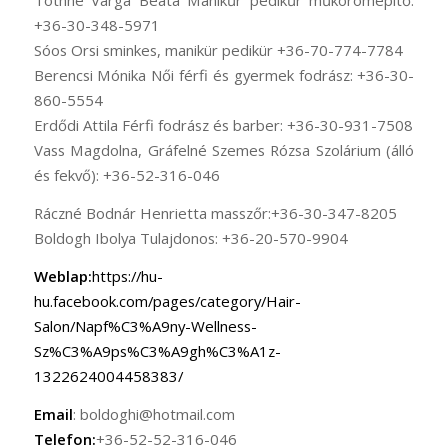
Tóthné Varga Beáta Manikűr pedikűr műkörömépítő:
+36-30-348-5971
Sóos Orsi sminkes, manikür pedikür +36-70-774-7784
Berencsi Mónika Női férfi és gyermek fodrász: +36-30-
860-5554
Erdődi Attila Férfi fodrász és barber: +36-30-931-7508
Vass Magdolna, Gráfelné Szemes Rózsa Szolárium (álló
és fekvő): +36-52-316-046
Ráczné Bodnár Henrietta masszőr:+36-30-347-8205
Boldogh Ibolya Tulajdonos: +36-20-570-9904
Weblap:
https://hu-
hu.facebook.com/pages/category/Hair-
Salon/Napf%C3%A9ny-Wellness-
Sz%C3%A9ps%C3%A9gh%C3%A1z-
1322624004458383/
Email
: boldoghi@hotmail.com
Telefon:
+36-52-52-316-046