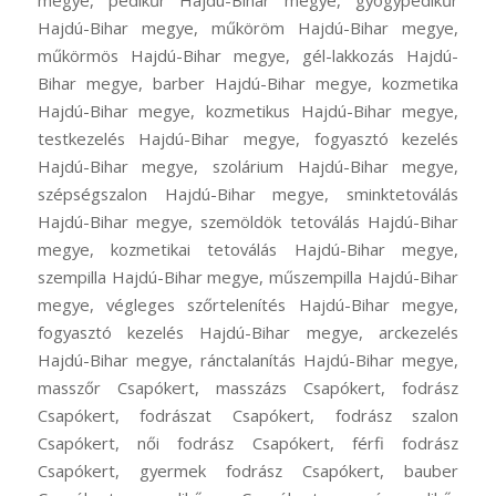
megye, pedikűr Hajdú-Bihar megye, gyógypedikűr
Hajdú-Bihar megye, műköröm Hajdú-Bihar megye,
műkörmös Hajdú-Bihar megye, gél-lakkozás Hajdú-
Bihar megye, barber Hajdú-Bihar megye, kozmetika
Hajdú-Bihar megye, kozmetikus Hajdú-Bihar megye,
testkezelés Hajdú-Bihar megye, fogyasztó kezelés
Hajdú-Bihar megye, szolárium Hajdú-Bihar megye,
szépségszalon Hajdú-Bihar megye, sminktetoválás
Hajdú-Bihar megye, szemöldök tetoválás Hajdú-Bihar
megye, kozmetikai tetoválás Hajdú-Bihar megye,
szempilla Hajdú-Bihar megye, műszempilla Hajdú-Bihar
megye, végleges szőrtelenítés Hajdú-Bihar megye,
fogyasztó kezelés Hajdú-Bihar megye, arckezelés
Hajdú-Bihar megye, ránctalanítás Hajdú-Bihar megye,
masszőr Csapókert, masszázs Csapókert, fodrász
Csapókert, fodrászat Csapókert, fodrász szalon
Csapókert, női fodrász Csapókert, férfi fodrász
Csapókert, gyermek fodrász Csapókert, bauber