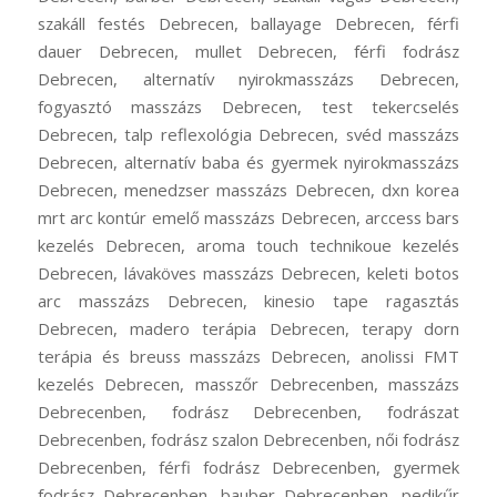
szakáll festés Debrecen, ballayage Debrecen, férfi
dauer Debrecen, mullet Debrecen, férfi fodrász
Debrecen, alternatív nyirokmasszázs Debrecen,
fogyasztó masszázs Debrecen, test tekercselés
Debrecen, talp reflexológia Debrecen, svéd masszázs
Debrecen, alternatív baba és gyermek nyirokmasszázs
Debrecen, menedzser masszázs Debrecen, dxn korea
mrt arc kontúr emelő masszázs Debrecen, arccess bars
kezelés Debrecen, aroma touch technikoue kezelés
Debrecen, lávaköves masszázs Debrecen, keleti botos
arc masszázs Debrecen, kinesio tape ragasztás
Debrecen, madero terápia Debrecen, terapy dorn
terápia és breuss masszázs Debrecen, anolissi FMT
kezelés Debrecen, masszőr Debrecenben, masszázs
Debrecenben, fodrász Debrecenben, fodrászat
Debrecenben, fodrász szalon Debrecenben, női fodrász
Debrecenben, férfi fodrász Debrecenben, gyermek
fodrász Debrecenben, bauber Debrecenben, pedikűr