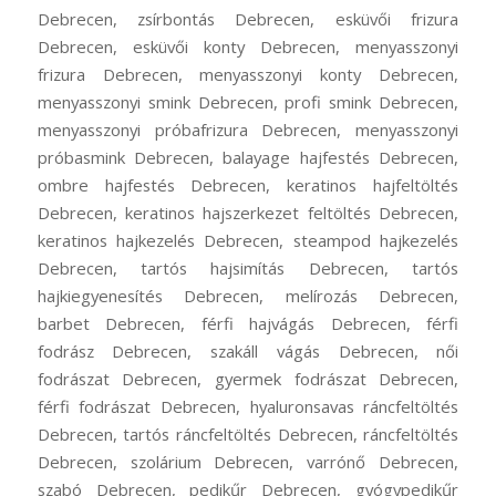
Debrecen, zsírbontás Debrecen, esküvői frizura
Debrecen, esküvői konty Debrecen, menyasszonyi
frizura Debrecen, menyasszonyi konty Debrecen,
menyasszonyi smink Debrecen, profi smink Debrecen,
menyasszonyi próbafrizura Debrecen, menyasszonyi
próbasmink Debrecen, balayage hajfestés Debrecen,
ombre hajfestés Debrecen, keratinos hajfeltöltés
Debrecen, keratinos hajszerkezet feltöltés Debrecen,
keratinos hajkezelés Debrecen, steampod hajkezelés
Debrecen, tartós hajsimítás Debrecen, tartós
hajkiegyenesítés Debrecen, melírozás Debrecen,
barbet Debrecen, férfi hajvágás Debrecen, férfi
fodrász Debrecen, szakáll vágás Debrecen, női
fodrászat Debrecen, gyermek fodrászat Debrecen,
férfi fodrászat Debrecen, hyaluronsavas ráncfeltöltés
Debrecen, tartós ráncfeltöltés Debrecen, ráncfeltöltés
Debrecen, szolárium Debrecen, varrónő Debrecen,
szabó Debrecen, pedikűr Debrecen, gyógypedikűr