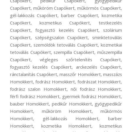
Csapókert, pedikűr Csapókert, gyógypedikűr
Csapókert, műköröm Csapókert, műkörmös Csapókert,
gél-lakkozás Csapókert, barber Csapókert, kozmetika
Csapókert, kozmetikus Csapókert, testkezelés
Csapókert, fogyasztó kezelés Csapókert, szolárium
Csapókert, szépségszalon Csapókert, sminktetoválás
Csapókert, szemöldök tetoválás Csapókert, kozmetikai
tetoválás Csapókert, szempilla Csapókert, műszempilla
Csapókert, végleges szőrtelenítés Csapókert,
fogyasztó kezelés Csapókert, arckezelés Csapókert,
ránctalanítás Csapókert, masszőr Homokkert, masszázs
Homokkert, fodrász Homokkert, fodrászat Homokkert,
fodrász szalon Homokkert, női fodrász Homokkert,
férfi fodrász Homokkert, gyermek fodrász Homokkert,
bauber Homokkert, pedikűr Homokkert, gyógypedikűr
Homokkert, műköröm Homokkert, műkörmös
Homokkert, gél-lakkozás Homokkert, barber
Homokkert, kozmetika Homokkert, kozmetikus