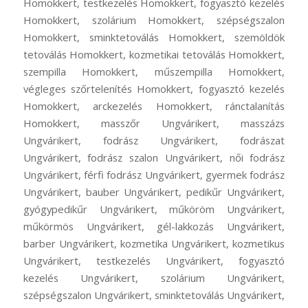
Homokkert, testkezelés Homokkert, fogyasztó kezelés
Homokkert, szolárium Homokkert, szépségszalon
Homokkert, sminktetoválás Homokkert, szemöldök
tetoválás Homokkert, kozmetikai tetoválás Homokkert,
szempilla Homokkert, műszempilla Homokkert,
végleges szőrtelenítés Homokkert, fogyasztó kezelés
Homokkert, arckezelés Homokkert, ránctalanítás
Homokkert, masszőr Ungvárikert, masszázs
Ungvárikert, fodrász Ungvárikert, fodrászat
Ungvárikert, fodrász szalon Ungvárikert, női fodrász
Ungvárikert, férfi fodrász Ungvárikert, gyermek fodrász
Ungvárikert, bauber Ungvárikert, pedikűr Ungvárikert,
gyógypedikűr Ungvárikert, műköröm Ungvárikert,
műkörmös Ungvárikert, gél-lakkozás Ungvárikert,
barber Ungvárikert, kozmetika Ungvárikert, kozmetikus
Ungvárikert, testkezelés Ungvárikert, fogyasztó
kezelés Ungvárikert, szolárium Ungvárikert,
szépségszalon Ungvárikert, sminktetoválás Ungvárikert,