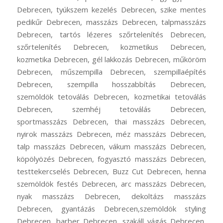
Debrecen, tyúkszem kezelés Debrecen, szike mentes
pedikűr Debrecen, masszázs Debrecen, talpmasszázs
Debrecen, tartós lézeres szőrtelenítés Debrecen,
szőrtelenítés Debrecen, kozmetikus Debrecen,
kozmetika Debrecen, gél lakkozás Debrecen, műköröm
Debrecen, műszempilla Debrecen, szempillaépítés
Debrecen, szempilla hosszabbítás Debrecen,
szemöldök tetoválás Debrecen, kozmetikai tetoválás
Debrecen, szemhéj tetoválás Debrecen,
sportmasszázs Debrecen, thai masszázs Debrecen,
nyirok masszázs Debrecen, méz masszázs Debrecen,
talp masszázs Debrecen, vákum masszázs Debrecen,
köpölyözés Debrecen, fogyasztó masszázs Debrecen,
testtekercselés Debrecen, Buzz Cut Debrecen, henna
szemöldök festés Debrecen, arc masszázs Debrecen,
nyak masszázs Debrecen, dekoltázs masszázs
Debrecen, gyantázás Debrecen,szemöldök styling
Debrecen, barber Debrecen, szakáll vágás Debrecen,