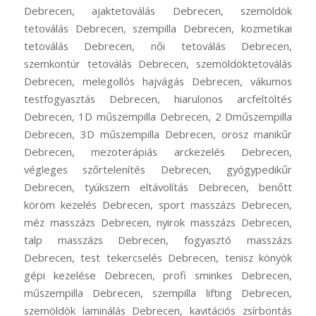
Debrecen, ajaktetoválás Debrecen, szemöldök
tetoválás Debrecen, szempilla Debrecen, kozmetikai
tetoválás Debrecen, női tetoválás Debrecen,
szemkontúr tetoválás Debrecen, szemöldöktetoválás
Debrecen, melegollós hajvágás Debrecen, vákumos
testfogyasztás Debrecen, hiarulonos arcfeltöltés
Debrecen, 1D műszempilla Debrecen, 2 Dműszempilla
Debrecen, 3D műszempilla Debrecen, orosz manikűr
Debrecen, mezoterápiás arckezelés Debrecen,
végleges szőrtelenítés Debrecen, gyógypedikűr
Debrecen, tyúkszem eltávolítás Debrecen, benőtt
köröm kezelés Debrecen, sport masszázs Debrecen,
méz masszázs Debrecen, nyirok masszázs Debrecen,
talp masszázs Debrecen, fogyasztó masszázs
Debrecen, test tekercselés Debrecen, tenisz könyök
gépi kezelése Debrecen, profi sminkes Debrecen,
műszempilla Debrecen, szempilla lifting Debrecen,
szemöldök laminálás Debrecen, kavitációs zsírbontás