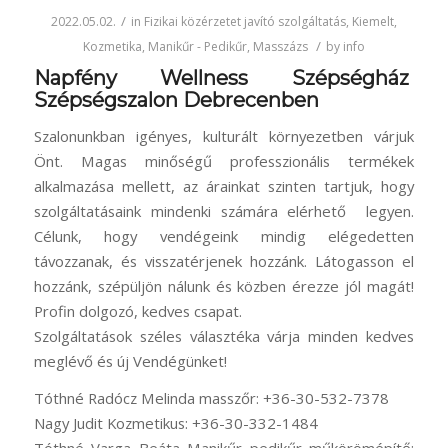
/
2022.05.02.
in
Fizikai közérzetet javító szolgáltatás
,
Kiemelt
,
/
Kozmetika
,
Manikűr - Pedikűr
,
Masszázs
by
info
Napfény Wellness Szépségház
Szépségszalon Debrecenben
Szalonunkban igényes, kulturált környezetben várjuk
Önt. Magas minőségű professzionális termékek
alkalmazása mellett, az árainkat szinten tartjuk, hogy
szolgáltatásaink mindenki számára elérhető legyen.
Célunk, hogy vendégeink mindig elégedetten
távozzanak, és visszatérjenek hozzánk. Látogasson el
hozzánk, szépüljön nálunk és közben érezze jól magát!
Profin dolgozó, kedves csapat.
Szolgáltatások széles választéka várja minden kedves
meglévő és új Vendégünket!
Tóthné Radócz Melinda masszőr: +36-30-532-7378
Nagy Judit Kozmetikus: +36-30-332-1484