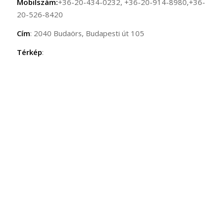
Mobilszám:
+36-20-434-0232, +36-20-914-8980,+36-
20-526-8420
Cím
: 2040 Budaörs, Budapesti út 105
Térkép
: