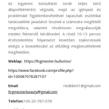
Az ingyenes konzultáció során teljes körű
állapotfelmérést végzünk, majd az igényeid és
problémáid figyelembevételével tapasztalt esztétikai
tanácsadóink javaslatot tesznek a számodra megfelelő
megoldásra, valamint részletesen megválaszolják
minden felmerülő kérdésedet. A rövid 10-15 perces
érzéstelenítési folyamatot követően szakorvosunk
elvégzi a beavatkozást az előzőleg megbeszélteknek
megfelelően.
Weblap:
https://fogmester.hu/botox/
https://www.facebook.com/profile.php?
id=100087078287107
Email
: riedldent1@gmail.com
fogmesterbeauty@gmail.com
Telefon:
+36-23-787-078