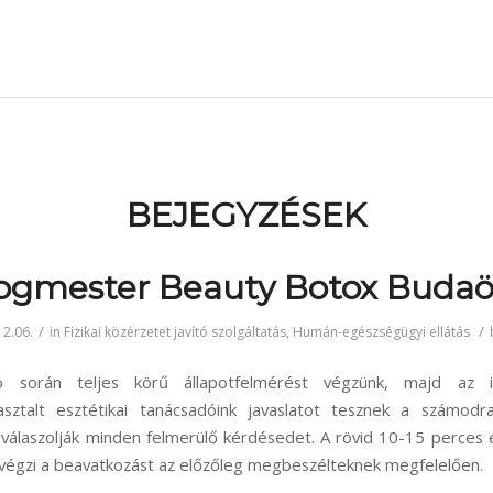
BEJEGYZÉSEK
ogmester Beauty Botox Budaö
/
/
2.06.
in
Fizikai közérzetet javító szolgáltatás
,
Humán-egészségügyi ellátás
ió során teljes körű állapotfelmérést végzünk, majd az 
asztalt esztétikai tanácsadóink javaslatot tesznek a számod
válaszolják minden felmerülő kérdésedet. A rövid 10-15 perces é
végzi a beavatkozást az előzőleg megbeszélteknek megfelelően.