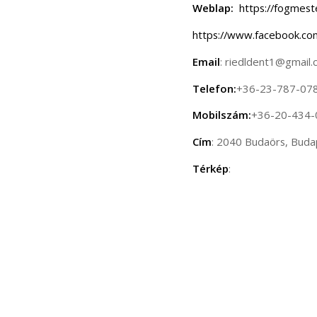
Weblap:
https://fogmest
https://www.facebook.c
Email
: riedldent1@gmail
Telefon:
+36-23-787-07
Mobilszám:
+36-20-434-
Cím
: 2040 Budaörs, Buda
Térkép
: