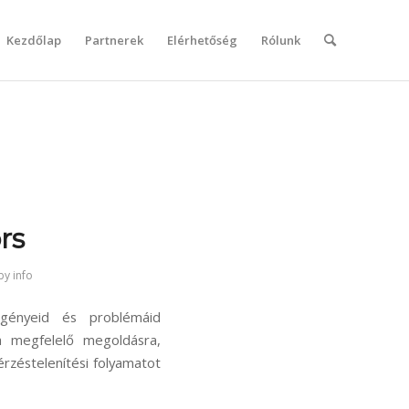
Kezdőlap
Partnerek
Elérhetőség
Rólunk
rs
by
info
igényeid és problémáid
ra megfelelő megoldásra,
rzéstelenítési folyamatot