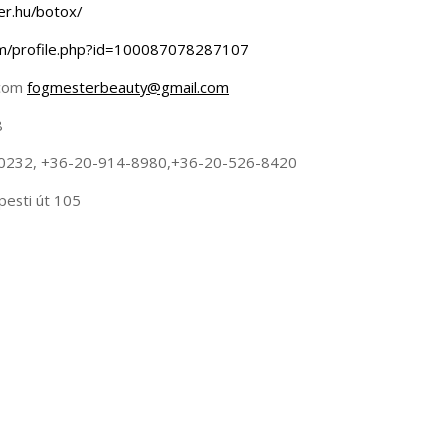
er.hu/botox/
om/profile.php?id=100087078287107
.com
fogmesterbeauty@gmail.com
8
0232, +36-20-914-8980,+36-20-526-8420
pesti út 105