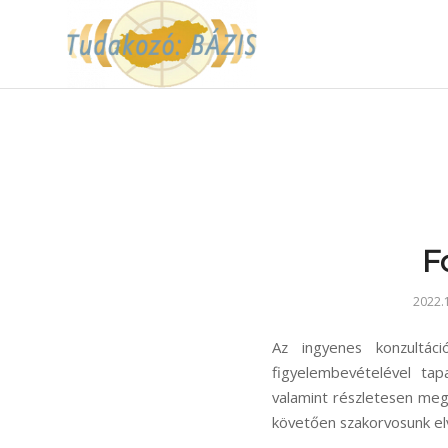
F
2022.1
Az ingyenes konzultác
figyelembevételével tap
valamint részletesen meg
követően szakorvosunk el