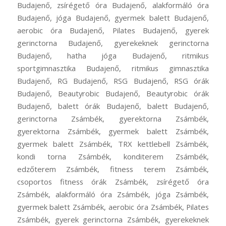
Budajenő, zsírégető óra Budajenő, alakformáló óra
Budajenő, jóga Budajenő, gyermek balett Budajenő,
aerobic óra Budajenő, Pilates Budajenő, gyerek
gerinctorna Budajenő, gyerekeknek gerinctorna
Budajenő, hatha jóga Budajenő, ritmikus
sportgimnasztika Budajenő, ritmikus gimnasztika
Budajenő, RG Budajenő, RSG Budajenő, RSG órák
Budajenő, Beautyrobic Budajenő, Beautyrobic órák
Budajenő, balett órák Budajenő, balett Budajenő,
gerinctorna Zsámbék, gyerektorna Zsámbék,
gyerektorna Zsámbék, gyermek balett Zsámbék,
gyermek balett Zsámbék, TRX kettlebell Zsámbék,
kondi torna Zsámbék, konditerem Zsámbék,
edzőterem Zsámbék, fitness terem Zsámbék,
csoportos fitness órák Zsámbék, zsírégető óra
Zsámbék, alakformáló óra Zsámbék, jóga Zsámbék,
gyermek balett Zsámbék, aerobic óra Zsámbék, Pilates
Zsámbék, gyerek gerinctorna Zsámbék, gyerekeknek