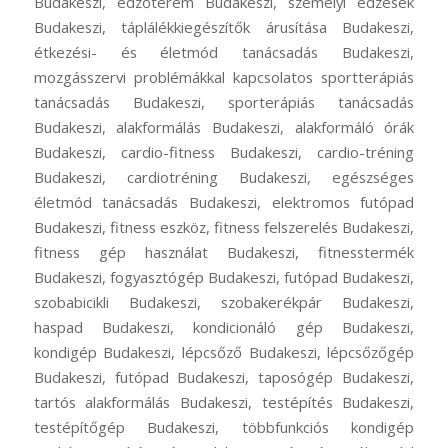
Budakeszi, edzőterem Budakeszi, személyi edzések
Budakeszi, táplálékkiegészítők árusítása Budakeszi,
étkezési- és életmód tanácsadás Budakeszi,
mozgásszervi problémákkal kapcsolatos sportterápiás
tanácsadás Budakeszi, sporterápiás tanácsadás
Budakeszi, alakformálás Budakeszi, alakformáló órák
Budakeszi, cardio-fitness Budakeszi, cardio-tréning
Budakeszi, cardiotréning Budakeszi, egészséges
életmód tanácsadás Budakeszi, elektromos futópad
Budakeszi, fitness eszköz, fitness felszerelés Budakeszi,
fitness gép használat Budakeszi, fitnesstermék
Budakeszi, fogyasztógép Budakeszi, futópad Budakeszi,
szobabicikli Budakeszi, szobakerékpár Budakeszi,
haspad Budakeszi, kondicionáló gép Budakeszi,
kondigép Budakeszi, lépcsőző Budakeszi, lépcsőzőgép
Budakeszi, futópad Budakeszi, taposógép Budakeszi,
tartós alakformálás Budakeszi, testépítés Budakeszi,
testépítőgép Budakeszi, többfunkciós kondigép