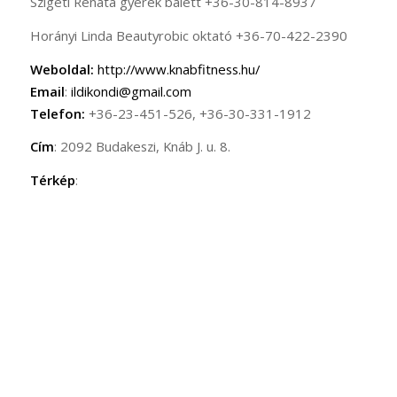
Szigeti Renáta gyerek balett +36-30-814-8937
Horányi Linda Beautyrobic oktató +36-70-422-2390
Weboldal:
http://www.knabfitness.hu/
Email
:
ildikondi@gmail.com
Telefon:
+36-23-451-526, +36-30-331-1912
Cím
: 2092 Budakeszi, Knáb J. u. 8.
Térkép
: