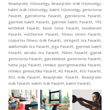
Beautyrobic Hűvösvölgy, Beautyrobic órák Hűvösvölgy,
balett órák Hűvösvölgy, balett Hűvösvölgy, gerinctorna
Pasarét, gyerektorna Pasarét, gyerektorna Pasarét,
gyermek balett Pasarét, gyermek balett Pasarét, TRX
kettlebell Pasarét, kondi torna Pasarét, konditerem
Pasarét, edzőterem Pasarét, fitness terem Pasarét,
csoportos fitness órák Pasarét, zsírégető óra Pasarét,
alakformáló óra Pasarét, jóga Pasarét, gyermek balett
Pasarét, aerobic óra Pasarét, Pilates Pasarét, gyerek
gerinctorna Pasarét, gyerekeknek gerinctorna Pasarét,
hatha jóga Pasarét, ritmikus sportgimnasztika Pasarét,
ritmikus gimnasztika Pasarét, RG Pasarét, RSG Pasarét,
RSG órák Pasarét, Beautyrobic Pasarét, Beautyrobic
órák Pasarét, balett órák Pasarét, balett Pasarét,