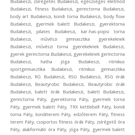
Budakeszi, zsírégetés Budakeszi, egészséges életmód
Budakeszi, fitness Budakeszi, gerinctorna Budakeszi,
body art Budakeszi, kondi torna Budakeszi, body flow
Budakeszi, gyermek balett Budakeszi, gyerektorna
Budakeszi, pilates Budakeszi, kar-has-popsi torna
Budakeszi, művészi gimnasztika gyerekeknek
Budakeszi, művészi torna gyerekeknek Budakeszi,
gyerek gerinctorna Budakeszi, gyerekeknek gerinctorna
Budakeszi, hatha jóga Budakeszi, ritmikus
sportgimnasztika Budakeszi, ritmikus gimnasztika
Budakeszi, RG Budakeszi, RSG Budakeszi, RSG órák
Budakeszi, Beautyrobic Budakeszi, Beautyrobic órák
Budakeszi, balett órák Budakeszi, balett Budakeszi,
gerinctorna Páty, gyerektorna Páty, gyermek torna
Páty, gyermek balett Páty, TRX kettlebell Páty, kondi
torna Páty, konditerem Páty, edzőterem Páty, fitness
terem Páty, csoportos fitness órák Páty, zsírégető óra
Páty, alakformáló óra Páty, jóga Páty, gyermek balett