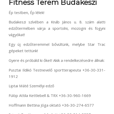
Fitness Terem Budakeszi
Ép testben, Ép lélek!
Budakeszi szívében a Knáb János u. 8. szám alatti
edzőtermében várja a sportolni, mozogni és fogyni
vágyókat!
Egy új edzőteremmel bővültünk, melybe Star Trac
gépeket tettünk!
Gyere és próbáld ki őket! Akik a rendelkezésedre állnak:
Pusztai Ildikó Testnevelő sportterapeuta +36-30-331-
1912
Liptai Máté Személyi edző
Fülöp Attila Kettlebell & TRX +36-30-960-1669
Hoffmann Bettina Jóga oktató +36-30-274-6577