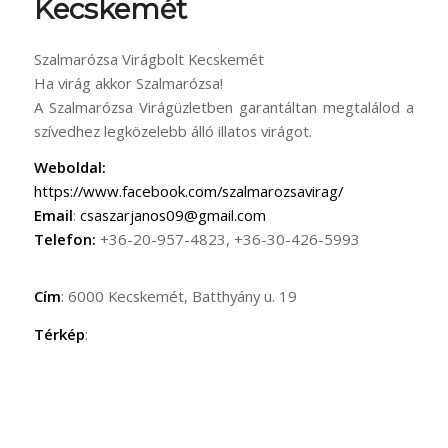
Kecskemét
Szalmarózsa Virágbolt Kecskemét
Ha virág akkor Szalmarózsa!
A Szalmarózsa Virágüzletben garantáltan megtalálod a
szívedhez legközelebb álló illatos virágot.
Weboldal:
https://www.facebook.com/szalmarozsavirag/
Email
:
csaszarjanos09@gmail.com
Telefon:
+36-20-957-4823, +36-30-426-5993
Cím
: 6000 Kecskemét, Batthyány u. 19
Térkép
: