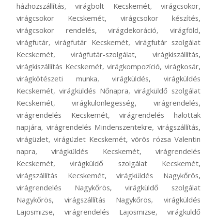
házhozszállítás, virágbolt Kecskemét, virágcsokor,
virágcsokor Kecskemét, virágcsokor készítés,
virágcsokor rendelés, virágdekoráció, virágföld,
virágfutár, virágfutár Kecskemét, virágfutár szolgálat
Kecskemét, virágfutár-szolgálat, virágkiszállítás,
virágkiszállítás Kecskemét, virágkompozíció, virágkosár,
virágkötészeti munka, virágküldés, virágküldés
Kecskemét, virágküldés Nőnapra, virágküldő szolgálat
Kecskemét, virágkülönlegesség, virágrendelés,
virágrendelés Kecskemét, virágrendelés halottak
napjára, virágrendelés Mindenszentekre, virágszállítás,
virágüzlet, virágüzlet Kecskemét, vörös rózsa Valentin
napra, virágküldés Kecskemét, virágrendelés
Kecskemét, virágküldő szolgálat Kecskemét,
virágszállítás Kecskemét, virágküldés Nagykőrös,
virágrendelés Nagykőrös, virágküldő szolgálat
Nagykőrös, virágszállítás Nagykőrös, virágküldés
Lajosmizse, virágrendelés Lajosmizse, virágküldő