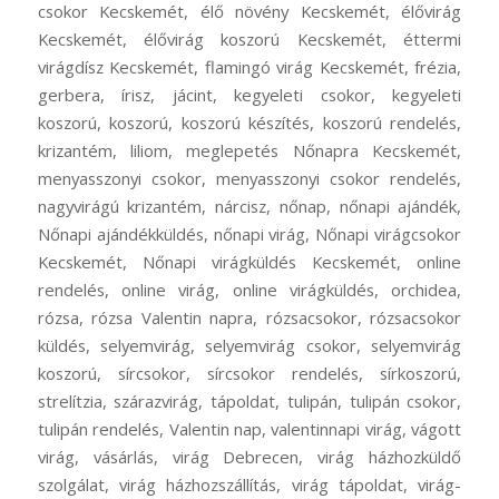
csokor Kecskemét, élő növény Kecskemét, élővirág
Kecskemét, élővirág koszorú Kecskemét, éttermi
virágdísz Kecskemét, flamingó virág Kecskemét, frézia,
gerbera, írisz, jácint, kegyeleti csokor, kegyeleti
koszorú, koszorú, koszorú készítés, koszorú rendelés,
krizantém, liliom, meglepetés Nőnapra Kecskemét,
menyasszonyi csokor, menyasszonyi csokor rendelés,
nagyvirágú krizantém, nárcisz, nőnap, nőnapi ajándék,
Nőnapi ajándékküldés, nőnapi virág, Nőnapi virágcsokor
Kecskemét, Nőnapi virágküldés Kecskemét, online
rendelés, online virág, online virágküldés, orchidea,
rózsa, rózsa Valentin napra, rózsacsokor, rózsacsokor
küldés, selyemvirág, selyemvirág csokor, selyemvirág
koszorú, sírcsokor, sírcsokor rendelés, sírkoszorú,
strelítzia, szárazvirág, tápoldat, tulipán, tulipán csokor,
tulipán rendelés, Valentin nap, valentinnapi virág, vágott
virág, vásárlás, virág Debrecen, virág házhozküldő
szolgálat, virág házhozszállítás, virág tápoldat, virág-