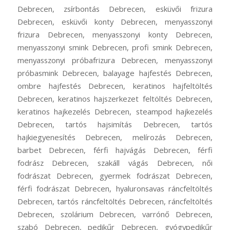
Debrecen, zsírbontás Debrecen, esküvői frizura
Debrecen, esküvői konty Debrecen, menyasszonyi
frizura Debrecen, menyasszonyi konty Debrecen,
menyasszonyi smink Debrecen, profi smink Debrecen,
menyasszonyi próbafrizura Debrecen, menyasszonyi
próbasmink Debrecen, balayage hajfestés Debrecen,
ombre hajfestés Debrecen, keratinos hajfeltöltés
Debrecen, keratinos hajszerkezet feltöltés Debrecen,
keratinos hajkezelés Debrecen, steampod hajkezelés
Debrecen, tartós hajsimítás Debrecen, tartós
hajkiegyenesítés Debrecen, melírozás Debrecen,
barbet Debrecen, férfi hajvágás Debrecen, férfi
fodrász Debrecen, szakáll vágás Debrecen, női
fodrászat Debrecen, gyermek fodrászat Debrecen,
férfi fodrászat Debrecen, hyaluronsavas ráncfeltöltés
Debrecen, tartós ráncfeltöltés Debrecen, ráncfeltöltés
Debrecen, szolárium Debrecen, varrónő Debrecen,
szabó Debrecen, pedikűr Debrecen, gyógypedikűr