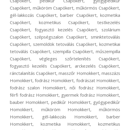
Csapókert, pedikűr Csapókert, gyógypedikűr
Csapókert, műköröm Csapókert, műkörmös Csapókert,
gél-lakkozás Csapókert, barber Csapókert, kozmetika
Csapókert, kozmetikus Csapókert, testkezelés
Csapókert, fogyasztó kezelés Csapókert, szolárium
Csapókert, szépségszalon Csapókert, sminktetoválás
Csapókert, szemöldök tetoválás Csapókert, kozmetikai
tetoválás Csapókert, szempilla Csapókert, műszempilla
Csapókert, végleges szőrtelenítés Csapókert,
fogyasztó kezelés Csapókert, arckezelés Csapókert,
ránctalanítás Csapókert, masszőr Homokkert, masszázs
Homokkert, fodrász Homokkert, fodrászat Homokkert,
fodrász szalon Homokkert, női fodrász Homokkert,
férfi fodrász Homokkert, gyermek fodrász Homokkert,
bauber Homokkert, pedikűr Homokkert, gyógypedikűr
Homokkert, műköröm Homokkert, műkörmös
Homokkert, gél-lakkozás Homokkert, barber
Homokkert, kozmetika Homokkert, kozmetikus