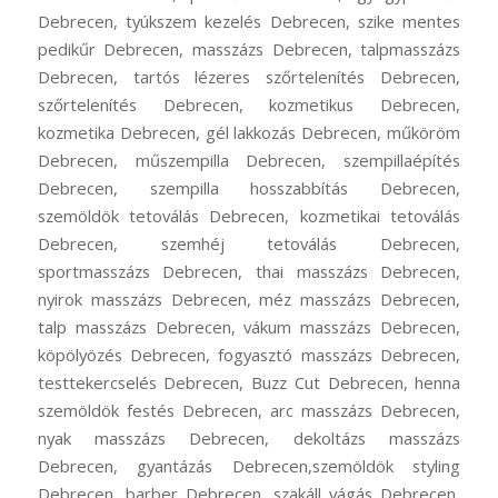
Debrecen, tyúkszem kezelés Debrecen, szike mentes
pedikűr Debrecen, masszázs Debrecen, talpmasszázs
Debrecen, tartós lézeres szőrtelenítés Debrecen,
szőrtelenítés Debrecen, kozmetikus Debrecen,
kozmetika Debrecen, gél lakkozás Debrecen, műköröm
Debrecen, műszempilla Debrecen, szempillaépítés
Debrecen, szempilla hosszabbítás Debrecen,
szemöldök tetoválás Debrecen, kozmetikai tetoválás
Debrecen, szemhéj tetoválás Debrecen,
sportmasszázs Debrecen, thai masszázs Debrecen,
nyirok masszázs Debrecen, méz masszázs Debrecen,
talp masszázs Debrecen, vákum masszázs Debrecen,
köpölyözés Debrecen, fogyasztó masszázs Debrecen,
testtekercselés Debrecen, Buzz Cut Debrecen, henna
szemöldök festés Debrecen, arc masszázs Debrecen,
nyak masszázs Debrecen, dekoltázs masszázs
Debrecen, gyantázás Debrecen,szemöldök styling
Debrecen, barber Debrecen, szakáll vágás Debrecen,