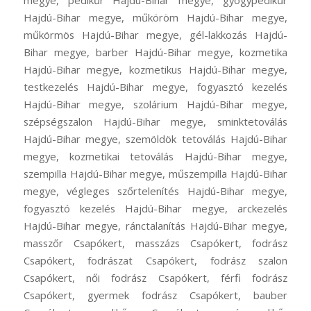
megye, pedikűr Hajdú-Bihar megye, gyógypedikűr
Hajdú-Bihar megye, műköröm Hajdú-Bihar megye,
műkörmös Hajdú-Bihar megye, gél-lakkozás Hajdú-
Bihar megye, barber Hajdú-Bihar megye, kozmetika
Hajdú-Bihar megye, kozmetikus Hajdú-Bihar megye,
testkezelés Hajdú-Bihar megye, fogyasztó kezelés
Hajdú-Bihar megye, szolárium Hajdú-Bihar megye,
szépségszalon Hajdú-Bihar megye, sminktetoválás
Hajdú-Bihar megye, szemöldök tetoválás Hajdú-Bihar
megye, kozmetikai tetoválás Hajdú-Bihar megye,
szempilla Hajdú-Bihar megye, műszempilla Hajdú-Bihar
megye, végleges szőrtelenítés Hajdú-Bihar megye,
fogyasztó kezelés Hajdú-Bihar megye, arckezelés
Hajdú-Bihar megye, ránctalanítás Hajdú-Bihar megye,
masszőr Csapókert, masszázs Csapókert, fodrász
Csapókert, fodrászat Csapókert, fodrász szalon
Csapókert, női fodrász Csapókert, férfi fodrász
Csapókert, gyermek fodrász Csapókert, bauber