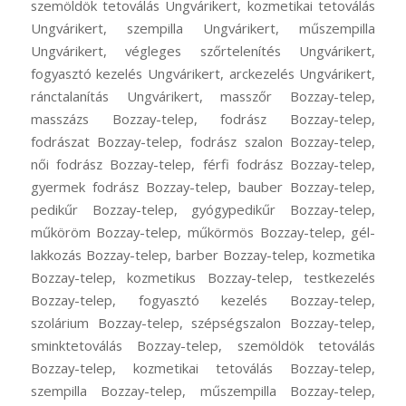
szemöldök tetoválás Ungvárikert, kozmetikai tetoválás
Ungvárikert, szempilla Ungvárikert, műszempilla
Ungvárikert, végleges szőrtelenítés Ungvárikert,
fogyasztó kezelés Ungvárikert, arckezelés Ungvárikert,
ránctalanítás Ungvárikert, masszőr Bozzay-telep,
masszázs Bozzay-telep, fodrász Bozzay-telep,
fodrászat Bozzay-telep, fodrász szalon Bozzay-telep,
női fodrász Bozzay-telep, férfi fodrász Bozzay-telep,
gyermek fodrász Bozzay-telep, bauber Bozzay-telep,
pedikűr Bozzay-telep, gyógypedikűr Bozzay-telep,
műköröm Bozzay-telep, műkörmös Bozzay-telep, gél-
lakkozás Bozzay-telep, barber Bozzay-telep, kozmetika
Bozzay-telep, kozmetikus Bozzay-telep, testkezelés
Bozzay-telep, fogyasztó kezelés Bozzay-telep,
szolárium Bozzay-telep, szépségszalon Bozzay-telep,
sminktetoválás Bozzay-telep, szemöldök tetoválás
Bozzay-telep, kozmetikai tetoválás Bozzay-telep,
szempilla Bozzay-telep, műszempilla Bozzay-telep,