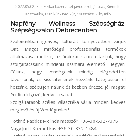
/
2022.05.02.
in
Fizikai közérzetet javító szolgáltatás
,
Kiemelt
,
/
Kozmetika
,
Manikűr - Pedikűr
,
Masszázs
by
info
Napfény Wellness Szépségház
Szépségszalon Debrecenben
Szalonunkban igényes, kulturált környezetben várjuk
Önt. Magas minőségű professzionális termékek
alkalmazása mellett, az árainkat szinten tartjuk, hogy
szolgáltatásaink mindenki számára elérhető legyen.
Célunk, hogy vendégeink mindig elégedetten
távozzanak, és visszatérjenek hozzánk. Látogasson el
hozzánk, szépüljön nálunk és közben érezze jól magát!
Profin dolgozó, kedves csapat.
Szolgáltatások széles választéka várja minden kedves
meglévő és új Vendégünket!
Tóthné Radócz Melinda masszőr: +36-30-532-7378
Nagy Judit Kozmetikus: +36-30-332-1484