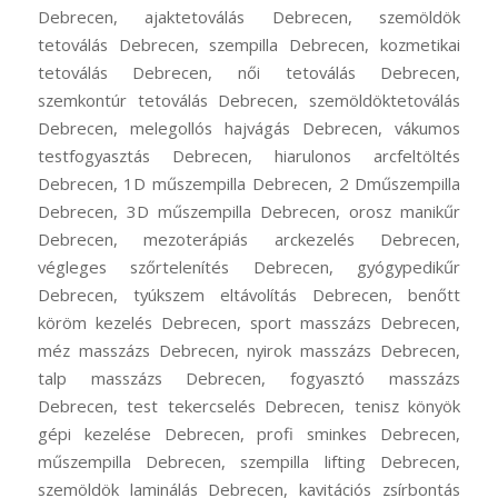
Debrecen, ajaktetoválás Debrecen, szemöldök
tetoválás Debrecen, szempilla Debrecen, kozmetikai
tetoválás Debrecen, női tetoválás Debrecen,
szemkontúr tetoválás Debrecen, szemöldöktetoválás
Debrecen, melegollós hajvágás Debrecen, vákumos
testfogyasztás Debrecen, hiarulonos arcfeltöltés
Debrecen, 1D műszempilla Debrecen, 2 Dműszempilla
Debrecen, 3D műszempilla Debrecen, orosz manikűr
Debrecen, mezoterápiás arckezelés Debrecen,
végleges szőrtelenítés Debrecen, gyógypedikűr
Debrecen, tyúkszem eltávolítás Debrecen, benőtt
köröm kezelés Debrecen, sport masszázs Debrecen,
méz masszázs Debrecen, nyirok masszázs Debrecen,
talp masszázs Debrecen, fogyasztó masszázs
Debrecen, test tekercselés Debrecen, tenisz könyök
gépi kezelése Debrecen, profi sminkes Debrecen,
műszempilla Debrecen, szempilla lifting Debrecen,
szemöldök laminálás Debrecen, kavitációs zsírbontás