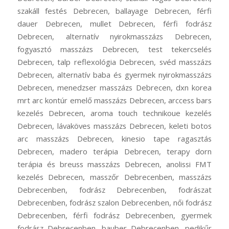
szakáll festés Debrecen, ballayage Debrecen, férfi
dauer Debrecen, mullet Debrecen, férfi fodrász
Debrecen, alternatív nyirokmasszázs Debrecen,
fogyasztó masszázs Debrecen, test tekercselés
Debrecen, talp reflexológia Debrecen, svéd masszázs
Debrecen, alternatív baba és gyermek nyirokmasszázs
Debrecen, menedzser masszázs Debrecen, dxn korea
mrt arc kontúr emelő masszázs Debrecen, arccess bars
kezelés Debrecen, aroma touch technikoue kezelés
Debrecen, lávaköves masszázs Debrecen, keleti botos
arc masszázs Debrecen, kinesio tape ragasztás
Debrecen, madero terápia Debrecen, terapy dorn
terápia és breuss masszázs Debrecen, anolissi FMT
kezelés Debrecen, masszőr Debrecenben, masszázs
Debrecenben, fodrász Debrecenben, fodrászat
Debrecenben, fodrász szalon Debrecenben, női fodrász
Debrecenben, férfi fodrász Debrecenben, gyermek
fodrász Debrecenben, bauber Debrecenben, pedikűr