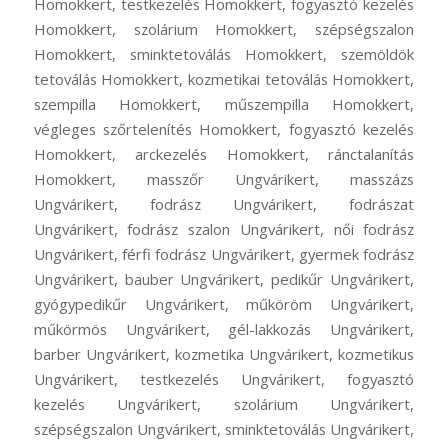
Homokkert, testkezelés Homokkert, fogyasztó kezelés
Homokkert, szolárium Homokkert, szépségszalon
Homokkert, sminktetoválás Homokkert, szemöldök
tetoválás Homokkert, kozmetikai tetoválás Homokkert,
szempilla Homokkert, műszempilla Homokkert,
végleges szőrtelenítés Homokkert, fogyasztó kezelés
Homokkert, arckezelés Homokkert, ránctalanítás
Homokkert, masszőr Ungvárikert, masszázs
Ungvárikert, fodrász Ungvárikert, fodrászat
Ungvárikert, fodrász szalon Ungvárikert, női fodrász
Ungvárikert, férfi fodrász Ungvárikert, gyermek fodrász
Ungvárikert, bauber Ungvárikert, pedikűr Ungvárikert,
gyógypedikűr Ungvárikert, műköröm Ungvárikert,
műkörmös Ungvárikert, gél-lakkozás Ungvárikert,
barber Ungvárikert, kozmetika Ungvárikert, kozmetikus
Ungvárikert, testkezelés Ungvárikert, fogyasztó
kezelés Ungvárikert, szolárium Ungvárikert,
szépségszalon Ungvárikert, sminktetoválás Ungvárikert,