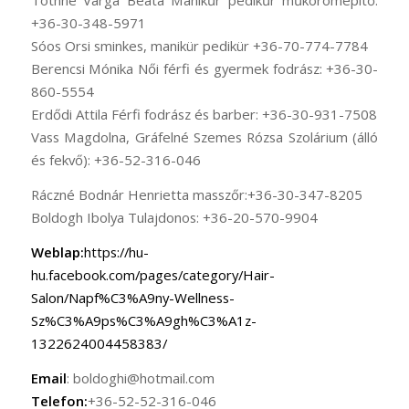
Tóthné Varga Beáta Manikűr pedikűr műkörömépítő:
+36-30-348-5971
Sóos Orsi sminkes, manikür pedikür +36-70-774-7784
Berencsi Mónika Női férfi és gyermek fodrász: +36-30-
860-5554
Erdődi Attila Férfi fodrász és barber: +36-30-931-7508
Vass Magdolna, Gráfelné Szemes Rózsa Szolárium (álló
és fekvő): +36-52-316-046
Ráczné Bodnár Henrietta masszőr:+36-30-347-8205
Boldogh Ibolya Tulajdonos: +36-20-570-9904
Weblap:
https://hu-
hu.facebook.com/pages/category/Hair-
Salon/Napf%C3%A9ny-Wellness-
Sz%C3%A9ps%C3%A9gh%C3%A1z-
1322624004458383/
Email
: boldoghi@hotmail.com
Telefon:
+36-52-52-316-046