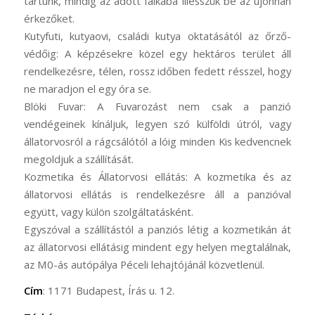
tartunk, mindig az adott falkába illesszük be az újonnan
érkezőket.
Kutyfuti, kutyaovi, családi kutya oktatásától az őrző-
védőig: A képzésekre közel egy hektáros terület áll
rendelkezésre, télen, rossz időben fedett résszel, hogy
ne maradjon el egy óra se.
Blöki Fuvar: A Fuvarozást nem csak a panzió
vendégeinek kínáljuk, legyen szó külföldi útról, vagy
állatorvosról a rágcsálótól a lóig minden Kis kedvencnek
megoldjuk a szállítását.
Kozmetika és Állatorvosi ellátás: A kozmetika és az
állatorvosi ellátás is rendelkezésre áll a panzióval
együtt, vagy külön szolgáltatásként.
Egyszóval a szállítástól a panziós létig a kozmetikán át
az állatorvosi ellátásig mindent egy helyen megtalálnak,
az M0-ás autópálya Péceli lehajtójánál közvetlenül.
Cím
: 1171 Budapest, Írás u. 12.