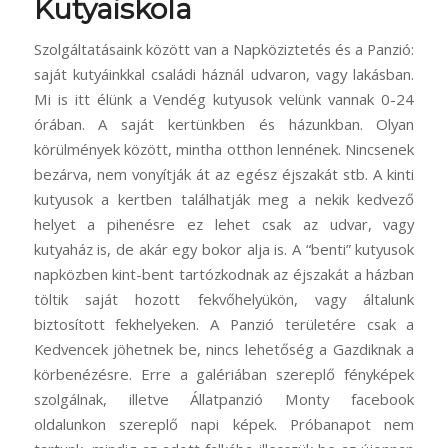
Kutyaiskola
Szolgáltatásaink között van a Napköziztetés és a Panzió:
saját kutyáinkkal családi háznál udvaron, vagy lakásban.
Mi is itt élünk a Vendég kutyusok velünk vannak 0-24
órában. A saját kertünkben és házunkban. Olyan
körülmények között, mintha otthon lennének. Nincsenek
bezárva, nem vonyítják át az egész éjszakát stb. A kinti
kutyusok a kertben találhatják meg a nekik kedvező
helyet a pihenésre ez lehet csak az udvar, vagy
kutyaház is, de akár egy bokor alja is. A “benti” kutyusok
napközben kint-bent tartózkodnak az éjszakát a házban
töltik saját hozott fekvőhelyükön, vagy általunk
biztosított fekhelyeken. A Panzió területére csak a
Kedvencek jöhetnek be, nincs lehetőség a Gazdiknak a
körbenézésre. Erre a galériában szereplő fényképek
szolgálnak, illetve Állatpanzió Monty facebook
oldalunkon szereplő napi képek. Próbanapot nem