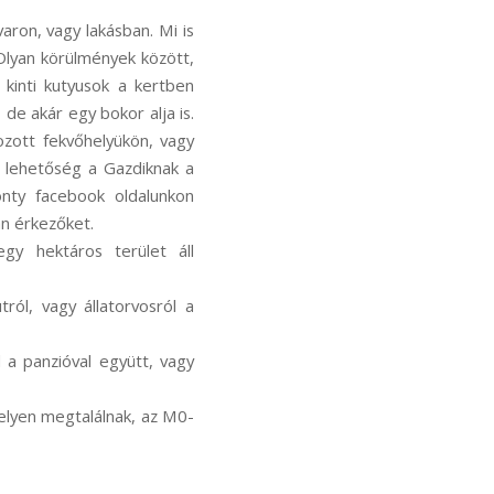
varon, vagy lakásban. Mi is
Olyan körülmények között,
kinti kutyusok a kertben
 de akár egy bokor alja is.
ozott fekvőhelyükön, vagy
s lehetőség a Gazdiknak a
onty facebook oldalunkon
an érkezőket.
egy hektáros terület áll
ról, vagy állatorvosról a
l a panzióval együtt, vagy
 helyen megtalálnak, az M0-