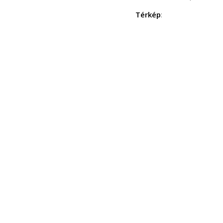
Térkép
: