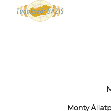
M
Monty Állatp