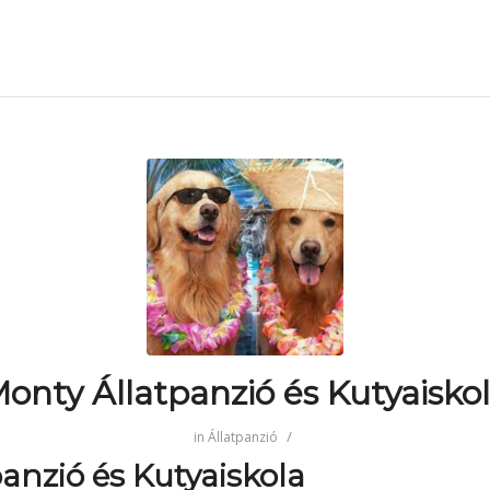
onty Állatpanzió és Kutyaisko
/
in
Állatpanzió
anzió és Kutyaiskola