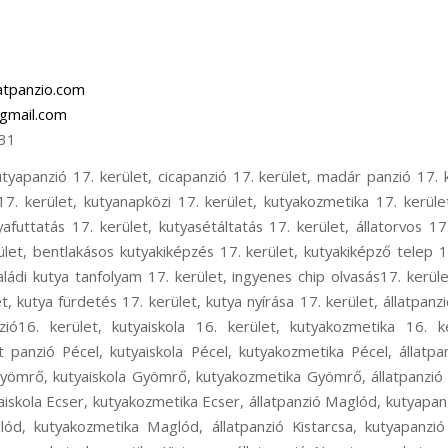
atpanzio.com
gmail.com
31
oskeresztúr, állatpanzió Ferihegy, kutyapanzió Ferihegy, kisállat panzió Ferihegy, kutyaiskola Ferihegy, kutya szállítás Ferihegy, kutyataxi Ferihegy, kutya elhelyezés Ferihegy, állatpanzió Isaszeg, kutyapanzió Isaszeg, kisállat panzió Isaszeg, kutyaiskola Isaszeg, kutyakozmetika Isaszeg, állatpanzió Csömör, kutyapanzió Csömör, kisállat panzió Csömör, kutyaiskola Csömör, kutyakozmetika Csömör, állatpanzió Pest megye, kutyapanzió Pest megye, kisállat panzió Pest megye, kutyaiskola Pest megye, állatpanzió Rákoscsaba, kutyapanzió Rákoscsaba, cicapanzió Rákoscsaba, madár panzió Rákoscsaba, kisállat panzió Rákoscsaba, rágcsáló panzió Rákoscsaba, kutyanapközi Rákoscsaba, kutyakozmetika Rákoscsaba, kutyaiskola Rákoscsaba, kutyaovi Rákoscsaba, kutyafuttatás Rákoscsaba, kutya sétáltatás Rákoscsaba, állatorvos Rákoscsaba, állatszállítás Rákoscsaba, kutyataxi Rákoscsaba, bentlakásos kutyakiképzés Rákoscsaba, kutyakiképző telep Rákoscsaba, kölyök alapozó tanfolyam Rákoscsaba, családi kutya tanfolyam Rákoscsaba, ingyenes chip olvasás Rákoscsaba, kutyaőrzés Rákoscsaba, kutyafelügyelet Rákoscsaba, kutya fürdetés Rákoscsaba, kutya nyírása Rákoscsaba, állatpanzió XVII. kerület, kutyapanzió XVII. kerület, cicapanzió XVII. kerület, madár panzió XVII. kerület, kisállat panzió XVII. kerület, rágcsáló panzió XVII. kerület, kutyanapközi XVII. kerület, kutyakozmetika XVII. kerület, kutyaiskola XVII. kerület, kutyaovi XVII. kerület, kutyafuttatás XVII. kerület, kutyasétáltatás XVII. kerület, állatorvos XVII. kerület, állatszállítás XVII. kerület, kutyataxi XVII. kerület, bentlakásos kutyakiképzés XVII. kerület, kutyakiképző telep XVII. kerület, kölyök alapozó tanfolyam XVII. kerület, családi kutya tanfolyam XVII. kerület, ingyenes chip olvasás XVII. kerület, kutyaőrzés XVII. kerület, kutyafelügyelet XVII. kerület, kutya fürdetés XVII. kerület, kutya nyírása XVII. kerület, állatpanzió Rákoscsaba-Újtelep, kutyapanzió Rákoscsaba-Újtelep, cicapanzió Rákoscsaba-Újtelep, madár panzió Rákoscsaba-Újtelep, kisállat panzió Rákoscsaba-Újtelep, rágcsáló panzió Rákoscsaba-Újtelep, kutyanapközi Rákoscsaba-Újtelep, kutyakozmetika Rákoscsaba-Újtelep, Kutyaiskola Rákoscsaba-Újtelep, kutyaovi Rákoscsaba-Újtelep, kutyafuttatás Rákoscsaba-Újtelep, kutyasétáltatás Rákoscsaba-Újtelep, állatorvos Rákoscsaba-Újtelep, állatszállítás Rákoscsaba-Újtelep, kutyataxi Rákoscsaba-Újtelep, bentlakásos kutyakiképzés Rákoscsaba-Újtelep, kutyakiképző telep Rákoscsaba-Újtelep, kölyök alapozó tanfolyam Rákoscsaba-Újtelep, családi kutya tanfolyam Rákoscsaba-Újtelep, ingyenes chip olvasás Rákoscsaba-Újtelep, kutyaőrzés Rákoscsaba-Újtelep, kutyafelügyelet Rákoscsaba-Újtelep, kutya fürdetés Rákoscsaba-Újtelep, kutya nyírása Rákoscsaba-Újtelep, hoppers képzés 17. kerület, hoopers oktatás 17. kerület, hoopers tanfolyam 17. kerület, kutya futópados edzés 17. kerület, futópad edzés 17. kerület, kutyás atlétika 17. kerület, kutyás atlétikai edzés 17. kerület, kutyás sport 17. kerület, kutya szocializáció 17. kerület, kutyafuti 17. kerület, kutyaoktatás 17. kerület, nózi munka 17. kerület, szimat suli 17. kerület, nose work 17. kerület, hoppers képzés 16. kerület, hoopers oktatás 16. kerület, hoopers tanfolyam 16. kerület, kutya futópados edzés 16. kerület, futópad edzés 16. kerület, kutyás atlétika 16. kerület, kutyás atlétikai edzés 16. kerület, kutyás sport 16. kerület, kutya szocializáció 16. kerület, kutyafuti 16. kerület, kutyaoktatás 16. kerület, nózi munka 16. kerület, szimat suli 16. kerület, nose work 16. kerület, hoppers képzés Pécel, hoopers oktatás Pécel, hoopers tanfolyam Pécel, kutya futópados edzés Pécel, kutya futópad edzés Pécel, kutyás atlétika Pécel, kutyás atlétikai edzés Pécel, kutyás sport Pécel, kutya szocializáció Pécel, kutyafuti Pécel, kutyaoktatás Pécel, nózi munka Pécel, szimat suli Pécel, nose work Pécel, hoppers képzés Gyömrő, hoopers oktatás Gyömrő, hoopers tanfolyam Gyömrő, kutya futópados edzés Gyömrő, futópad edzés Gyömrő, kutyás atlétika Gyömrő, kutyás atlétikai edzés Gyömrő, kutyás sport Gyömrő, kutya szocializáció Gyömrő, kutyafuti Gyömrő, kutyaoktatás Gyömrő, nózi munka Gyömrő, szimat suli Gyömrő, nose work Gyömrő, hoppers képzés Ecser, hoopers oktatás Ecser, hoopers tanfolyam Ecser, kutya futópados edzés Ecser, kutyás atlétika Ecser, kutyás atlétikai edzés Ecser, kutyás sport Ecser, kutya szocializáció Ecser, kutyafuti Ecser, kutyaoktatás Ecser, nózi munka Ecser, szimat suli Ecser, nose work Ecser, hoppers képzés Maglód, hoopers oktatás Maglód, hoopers tanfolyam Maglód, kutya futópados edzés Maglód, kutyás atlétika Maglód, kutyás atlétikai edzés Maglód, kutyás sport Maglód, kutya szocializáció Maglód, kutyafuti Maglód, kutyaoktatás Maglód, nózi munka Maglód, szimat suli Maglód, nose work Maglód, hoppers képzés Kistarcsa, hoopers oktatás Kistarcsa, hoopers tanfolyam Kistarcsa, kutya futópados edzés Kistarcsa, kutyás atlétika Kistarcsa, kutyás atlétikai edzés Kistarcsa, kutyás sport Kistarcsa, kutya szocializáció Kistarcsa, kutyafuti Kistarcsa, kutyaoktatás Kistarcsa, nózi munka Kistarcsa, szimat suli Kistarcsa, nose work Kistarcsa, hoppers képzés Nagytarcsa, hoopers oktatás Nagytarcsa, hoopers tanfolyam Nagytarcsa, kutya futópados edzés Nagytarcsa, kutyás atlétika Nagytarcsa, kutyás atlétikai edzés Nagytarcsa, kutyás sport Nagytarcsa, kutya szocializáció Nagytarcsa, kutyafuti Nagytarcsa, kutyaoktatás Nagytarcsa, nózi munka Nagytarcsa, szimat suli Nagytarcsa, nose work Nagytarcsa, hoppers képzés Vecsés, hoopers oktatás Vecsés, hoopers tanfolyam Vecsés, kutya futópados edzés Vecsés, kutyás atlétika Vecsés, kutyás atlétikai edzés V