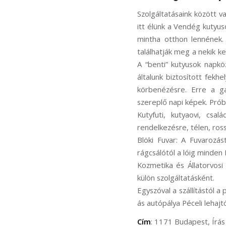
Szolgáltatásaink között va
itt élünk a Vendég kutyu
mintha otthon lennének.
találhatják meg a nekik ke
A “benti” kutyusok napkö
általunk biztosított fek
körbenézésre. Erre a ga
szereplő napi képek. Prób
Kutyfuti, kutyaovi, csa
rendelkezésre, télen, ros
Blöki Fuvar: A Fuvarozás
rágcsálótól a lóig minden 
Kozmetika és Állatorvosi 
külön szolgáltatásként.
Egyszóval a szállítástól a
ás autópálya Péceli lehajt
Cím
: 1171 Budapest, Írás 