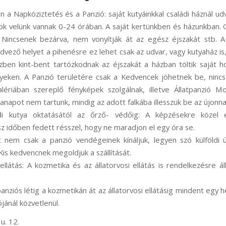
n a Napköziztetés és a Panzió: saját kutyáinkkal családi háznál ud
sok velünk vannak 0-24 órában. A saját kertünkben és házunkban. 
 Nincsenek bezárva, nem vonyítják át az egész éjszakát stb. A 
dvező helyet a pihenésre ez lehet csak az udvar, vagy kutyaház is,
zben kint-bent tartózkodnak az éjszakát a házban töltik saját h
helyeken. A Panzió területére csak a Kedvencek jöhetnek be, ninc
lériában szereplő fényképek szolgálnak, illetve Állatpanzió M
anapot nem tartunk, mindig az adott falkába illesszük be az újonn
ládi kutya oktatásától az őrző- védőig: A képzésekre közel 
sz időben fedett résszel, hogy ne maradjon el egy óra se.
t nem csak a panzió vendégeinek kínáljuk, legyen szó külföldi út
Kis kedvencnek megoldjuk a szállítását.
ellátás: A kozmetika és az állatorvosi ellátás is rendelkezésre ál
 panziós létig a kozmetikán át az állatorvosi ellátásig mindent egy
ójánál közvetlenül.
u. 12.