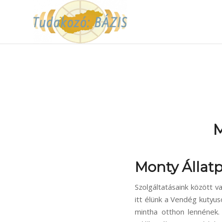
M
Monty Állatp
Szolgáltatásaink között va
itt élünk a Vendég kutyu
mintha otthon lennének.