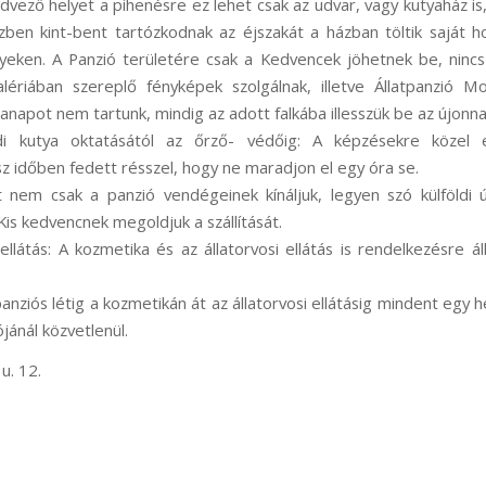
dvező helyet a pihenésre ez lehet csak az udvar, vagy kutyaház is,
zben kint-bent tartózkodnak az éjszakát a házban töltik saját h
helyeken. A Panzió területére csak a Kedvencek jöhetnek be, ninc
lériában szereplő fényképek szolgálnak, illetve Állatpanzió M
anapot nem tartunk, mindig az adott falkába illesszük be az újonn
ládi kutya oktatásától az őrző- védőig: A képzésekre közel 
sz időben fedett résszel, hogy ne maradjon el egy óra se.
t nem csak a panzió vendégeinek kínáljuk, legyen szó külföldi út
Kis kedvencnek megoldjuk a szállítását.
ellátás: A kozmetika és az állatorvosi ellátás is rendelkezésre ál
 panziós létig a kozmetikán át az állatorvosi ellátásig mindent egy
ójánál közvetlenül.
u. 12.