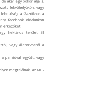
 de akár egy bokor alja is.
ozott fekvőhelyükön, vagy
s lehetőség a Gazdiknak a
onty facebook oldalunkon
an érkezőket.
egy hektáros terület áll
ról, vagy állatorvosról a
l a panzióval együtt, vagy
 helyen megtalálnak, az M0-