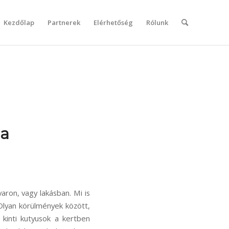
Kezdőlap
Partnerek
Elérhetőség
Rólunk
la
varon, vagy lakásban. Mi is
Olyan körülmények között,
kinti kutyusok a kertben