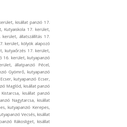
ecsés, kutyás sport Vecsés, kutya szocializáció Vecsés, kutyafuti Vecsés, kutyaoktatás Vecsés, nózi munka Vecsés, szimat suli Vecsés, nose work Vecsés, hoppers képzés Rákosliget, hoopers oktatás Rákosliget, hoopers tanfolyam Rákosliget, kutya futópados edzés Rákosliget, kutyás atlétika Rákosliget, kutyás atlétikai edzés Rákosliget, kutyás sport Rákosliget, kutya szocializáció Rákosliget, kutyafuti Rákosliget, kutyaoktatás Rákosliget, nózi munka Rákosliget, szimat suli Rákosliget, nose work Rákosliget, hoppers képzés Rákoshegy, hoopers oktatás Rákoshegy, hoopers tanfolyam Rákoshegy, kutya futópados edzés Rákoshegy, kutyás atlétika Rákoshegy, kutyás atlétikai edzés Rákoshegy, kutyás sport Rákoshegy, kutya szocializáció Rákoshegy, kutyafuti Rákoshegy, kutyaoktatás Rákoshegy, nózi munka Rákoshegy, szimat suli Rákoshegy, nose work Rákoshegy, hoppers képzés Ferihegy, hoopers oktatás Ferihegy, hoopers tanfolyam Ferihegy, kutya futópados edzés Ferihegy, kutyás atlétika Ferihegy, kutyás atlétikai edzés Ferihegy, kutyás sport Ferihegy, kutya szocializáció Ferihegy, kutyafuti Ferihegy, kutyaoktatás Ferihegy, nózi munka Ferihegy, szimat suli Ferihegy, nose work Ferihegy, hoppers képzés Isaszeg, hoopers oktatás Isaszeg, hoopers tanfolyam Isaszeg, kutya futópados edzés Isaszeg, kutyás atlétika Isaszeg, kutyás atlétikai edzés Isaszeg, kutyás sport Isaszeg, kutya szocializáció Isaszeg, kutyafuti Isaszeg, kutyaoktatás Isaszeg, nózi munka Isaszeg, szimat suli Isaszeg, nose work Isaszeg, hoppers képzés Csömör, hoopers oktatás Csömör, hoopers tanfolyam Csömör, kutya futópados edzés Csömör, kutyás atlétika Csömör, kutyás atlétikai edzés Csömör, kutyás sport Csömör, kutya szocializáció Csömör, kutyafuti Csömör, kutyaoktatás Csömör, nózi munka Csömör, szimat suli Csömör, nose work Csömör, hoppers képzés Pest megye, hoopers oktatás Pest megye, hoopers tanfolyam Pest megye, kutya futópados edzés Pest megye, kutyás atlétika Pest megye, kutyás atlétikai edzés Pest megye, kutyás sport Pest megye, kutya szocializáció Pest megye, kutyafuti Pest megye, kutyaoktatás Pest megye, nózi munka Pest megye, szimat suli Pest megye, nose work Pest megye, hoppers képzés Rákoscsaba-Újtelep, hoopers oktat