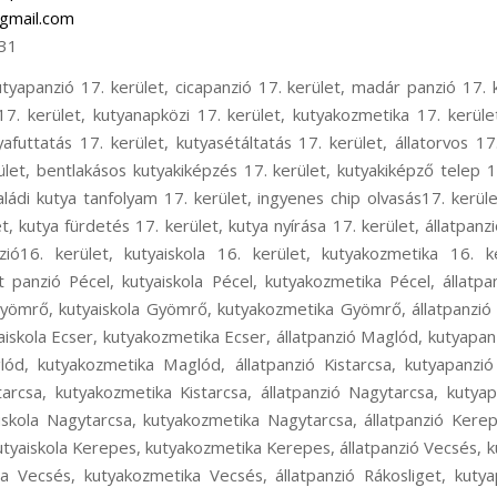
gmail.com
31
oskeresztúr, állatpanzió Ferihegy, kutyapanzió Ferihegy, kisállat panzió Ferihegy, kutyaiskola Ferihegy, kutya szállítás Ferihegy, kutyataxi Ferihegy, kutya elhelyezés Ferihegy, állatpanzió Isaszeg, kutyapanzió Isaszeg, kisállat panzió Isaszeg, kutyaiskola Isaszeg, kutyakozmetika Isaszeg, állatpanzió Csömör, kutyapanzió Csömör, kisállat panzió Csömör, kutyaiskola Csömör, kutyakozmetika Csömör, állatpanzió Pest megye, kutyapanzió Pest megye, kisállat panzió Pest megye, kutyaiskola Pest megye, állatpanzió Rákoscsaba, kutyapanzió Rákoscsaba, cicapanzió Rákoscsaba, madár panzió Rákoscsaba, kisállat panzió Rákoscsaba, rágcsáló panzió Rákoscsaba, kutyanapközi Rákoscsaba, kutyakozmetika Rákoscsaba, kutyaiskola Rákoscsaba, kutyaovi Rákoscsaba, kutyafuttatás Rákoscsaba, kutya sétáltatás Rákoscsaba, állatorvos Rákoscsaba, állatszállítás Rákoscsaba, kutyataxi Rákoscsaba, bentlakásos kutyakiképzés Rákoscsaba, kutyakiképző telep Rákoscsaba, kölyök alapozó tanfolyam Rákoscsaba, családi kutya tanfolyam Rákoscsaba, ingyenes chip olvasás Rákoscsaba, kutyaőrzés Rákoscsaba, kutyafelügyelet Rákoscsaba, kutya fürdetés Rákoscsaba, kutya nyírása Rákoscsaba, állatpanzió XVII. kerület, kutyapanzió XVII. kerület, cicapanzió XVII. kerület, madár panzió XVII. kerület, kisállat panzió XVII. kerület, rágcsáló panzió XVII. kerület, kutyanapközi XVII. kerület, kutyakozmetika XVII. kerület, kutyaiskola XVII. kerület, kutyaovi XVII. kerület, kutyafuttatás XVII. kerület, kutyasétáltatás XVII. kerület, állatorvos XVII. kerület, állatszállítás XVII. kerület, kutyataxi XVII. kerület, bentlakásos kutyakiképzés XVII. kerület, kutyakiképző telep XVII. kerület, kölyök alapozó tanfolyam XVII. kerület, családi kutya tanfolyam XVII. kerület, ingyenes chip olvasás XVII. kerület, kutyaőrzés XVII. kerület, kutyafelügyelet XVII. kerület, kutya fürdetés XVII. kerület, kutya nyírása XVII. kerület, állatpanzió Rákoscsaba-Újtelep, kutyapanzió Rákoscsaba-Újtelep, cicapanzió Rákoscsaba-Újtelep, madár panzió Rákoscsaba-Újtelep, kisállat panzió Rákoscsaba-Újtelep, rágcsáló panzió Rákoscsaba-Újtelep, kutyanapközi Rákoscsaba-Újtelep, kutyakozmetika Rákoscsaba-Újtelep, Kutyaiskola Rákoscsaba-Újtelep, kutyaovi Rákoscsaba-Újtelep, kutyafuttatás Rákoscsaba-Újtelep, kutyasétáltatás Rákoscsaba-Újtelep, állatorvos Rákoscsaba-Újtelep, állatszállítás Rákoscsaba-Újtelep, kutyataxi Rákoscsaba-Újtelep, bentlakásos kutyakiképzés Rákoscsaba-Újtelep, kutyakiképző telep Rákoscsaba-Újtelep, kölyök alapozó tanfolyam Rákoscsaba-Újtelep, családi kutya tanfolyam Rákoscsaba-Újtelep, ingyenes chip olvasás Rákoscsaba-Újtelep, kutyaőrzés Rákoscsaba-Újtelep, kutyafelügyelet Rákoscsaba-Újtelep, kutya fürdetés Rákoscsaba-Újtelep, kutya nyírása Rákoscsaba-Újtelep, hoppers képzés 17. kerület, hoopers oktatás 17. kerület, hoopers tanfolyam 17. kerület, kutya futópados edzés 17. kerület, futópad edzés 17. kerület, kutyás atlétika 17. kerület, kutyás atlétikai edzés 17. kerület, kutyás sport 17. kerület, kutya szocializáció 17. kerület, kutyafuti 17. kerület, kutyaoktatás 17. kerület, nózi munka 17. kerület, szimat suli 17. kerület, nose work 17. kerület, hoppers képzés 16. kerület, hoopers oktatás 16. kerület, hoopers tanfolyam 16. kerület, kutya futópados edzés 16. kerület, futópad edzés 16. kerület, kutyás atlétika 16. kerület, kutyás atlétikai edzés 16. kerület, kutyás sport 16. kerület, kutya szocializáció 16. kerület, kutyafuti 16. kerület, kutyaoktatás 16. kerület, nózi munka 16. kerület, szimat suli 16. kerület, nose work 16. kerület, hoppers képzés Pécel, hoopers oktatás Pécel, hoopers tanfolyam Pécel, kutya futópados edzés Pécel, kutya futópad edzés Pécel, kutyás atlétika Pécel, kutyás atlétikai edzés Pécel, kutyás sport Pécel, kutya szocializáció Pécel, kutyafuti Pécel, kutyaoktatás Pécel, nózi munka Pécel, szimat suli Pécel, nose work Pécel, hoppers képzés Gyömrő, hoopers oktatás Gyömrő, hoopers tanfolyam Gyömrő, kutya futópados edzés Gyömrő, futópad edzés Gyömrő, kutyás atlétika Gyömrő, kutyás atlétikai edzés Gyömrő, kutyás sport Gyömrő, kutya szocializáció Gyömrő, kutyafuti Gyömrő, kutyaoktatás Gyömrő, nózi munka Gyömrő, szimat suli Gyömrő, nose work Gyömrő, hoppers képzés Ecser, hoopers oktatás Ecser, hoopers tanfolyam Ecser, kutya futópados edzés Ecser, kutyás atlétika Ecser, kutyás atlétikai edzés Ecser, kutyás sport Ecser, kutya szocializáció Ecser, kutyafuti Ecser, kutyaoktatás Ecser, nózi munka Ecser, szimat suli Ecser, nose work Ecser, hoppers képzés Maglód, hoopers oktatás Maglód, hoopers tanfolyam Maglód, kutya futópados edzés Maglód, kutyás atlétika Maglód, kutyás atlétikai edzés Maglód, kutyás sport Maglód, kutya szocializáció Maglód, kutyafuti Maglód, kutyaoktatás Maglód, nózi munka Maglód, szimat suli Maglód, nose work Maglód, hoppers képzés Kistarcsa, hoopers oktatás Kistarcsa, hoopers tanfolyam Kistarcsa, kutya futópados edzés Kistarcsa, kutyás atlétika Kistarcsa, kutyás atlétikai edzés Kistarcsa, kutyás sport Kistarcsa, kutya szocializáció Kistarcsa, kutyafuti Kistarcsa, kutyaoktatás Kistarcsa, nózi munka Kistarcsa, szimat suli Kistarcsa, nose work Kistarcsa, hoppers képzés Nagytarcsa, hoopers oktatás Nagytarcsa, hoopers tanfolyam Nagytarcsa, kutya futópados edzés Nagytarcsa, kutyás atlétika Nagytarcsa, kutyás atlétikai edzés Nagytarcsa, kutyás sport Nagytarcsa, kutya szocializáció Nagytarcsa, kutyafuti Nagytarcsa, kutyaoktatás Nagytarcsa, nózi munka Nagytarcsa, szimat suli Nagytarcsa, nose work Nagytarcsa, hoppers képzés Vecsés, hoopers oktatás Vecsés, hoopers tanfolyam Vecsés, kutya futópados edzés Vecsés, kutyás atlétika Vecsés, kutyás atlétikai edzés V