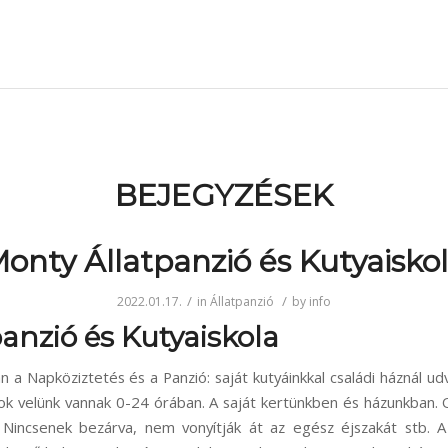
BEJEGYZÉSEK
onty Állatpanzió és Kutyaisko
/
/
2022.01.17.
in
Állatpanzió
by
info
anzió és Kutyaiskola
n a Napköziztetés és a Panzió: saját kutyáinkkal családi háznál ud
sok velünk vannak 0-24 órában. A saját kertünkben és házunkban. 
 Nincsenek bezárva, nem vonyítják át az egész éjszakát stb. A 