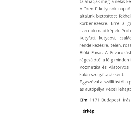
találhatják meg a nekik ke
A “benti” kutyusok napkö
általunk biztosított fek
körbenézésre. Erre a ga
szereplő napi képek. Prób
Kutyfuti, kutyaovi, csa
rendelkezésre, télen, ros
Blöki Fuvar: A Fuvarozás
rágcsálótól a lóig minden 
Kozmetika és Állatorvosi 
külön szolgáltatásként.
Egyszóval a szállítástól a
ás autópálya Péceli lehajt
Cím
: 1171 Budapest, Írás 
Térkép
: