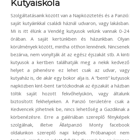
Kutyaiskola
Szolgáltatásaink között van a Napköziztetés és a Panzió:
saját kutyáinkkal családi háznál udvaron, vagy lakásban.
Mi is itt élünk a Vendég kutyusok velünk vannak 0-24
órában. A saját kertünkben és házunkban. Olyan
körülmények között, mintha otthon lennének. Nincsenek
bezárva, nem vonyítják át az egész éjszakát stb. A kinti
kutyusok a kertben találhatják meg a nekik kedvező
helyet a pihenésre ez lehet csak az udvar, vagy
kutyaház is, de akár egy bokor alja is. A “benti” kutyusok
napközben kint-bent tartózkodnak az éjszakát a házban
töltik saját hozott fekvőhelyükön, vagy általunk
biztosított fekhelyeken. A Panzió területére csak a
Kedvencek jöhetnek be, nincs lehetőség a Gazdiknak a
körbenézésre. Erre a galériában szereplő fényképek
szolgálnak, illetve Állatpanzió Monty facebook
oldalunkon szereplő napi képek. Próbanapot nem