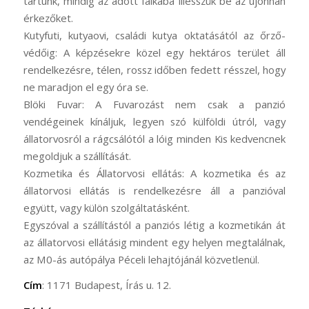
tartunk, mindig az adott falkába illesszük be az újonnan
érkezőket.
Kutyfuti, kutyaovi, családi kutya oktatásától az őrző-
védőig: A képzésekre közel egy hektáros terület áll
rendelkezésre, télen, rossz időben fedett résszel, hogy
ne maradjon el egy óra se.
Blöki Fuvar: A Fuvarozást nem csak a panzió
vendégeinek kínáljuk, legyen szó külföldi útról, vagy
állatorvosról a rágcsálótól a lóig minden Kis kedvencnek
megoldjuk a szállítását.
Kozmetika és Állatorvosi ellátás: A kozmetika és az
állatorvosi ellátás is rendelkezésre áll a panzióval
együtt, vagy külön szolgáltatásként.
Egyszóval a szállítástól a panziós létig a kozmetikán át
az állatorvosi ellátásig mindent egy helyen megtalálnak,
az M0-ás autópálya Péceli lehajtójánál közvetlenül.
Cím
: 1171 Budapest, Írás u. 12.