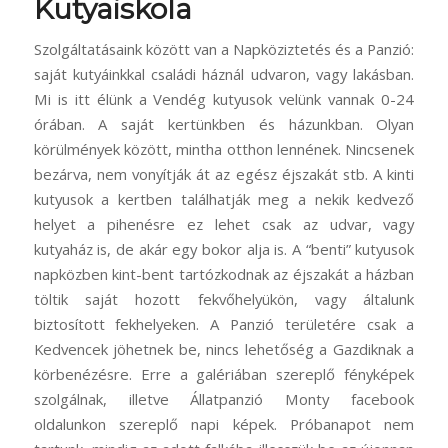
Kutyaiskola
Szolgáltatásaink között van a Napköziztetés és a Panzió:
saját kutyáinkkal családi háznál udvaron, vagy lakásban.
Mi is itt élünk a Vendég kutyusok velünk vannak 0-24
órában. A saját kertünkben és házunkban. Olyan
körülmények között, mintha otthon lennének. Nincsenek
bezárva, nem vonyítják át az egész éjszakát stb. A kinti
kutyusok a kertben találhatják meg a nekik kedvező
helyet a pihenésre ez lehet csak az udvar, vagy
kutyaház is, de akár egy bokor alja is. A “benti” kutyusok
napközben kint-bent tartózkodnak az éjszakát a házban
töltik saját hozott fekvőhelyükön, vagy általunk
biztosított fekhelyeken. A Panzió területére csak a
Kedvencek jöhetnek be, nincs lehetőség a Gazdiknak a
körbenézésre. Erre a galériában szereplő fényképek
szolgálnak, illetve Állatpanzió Monty facebook
oldalunkon szereplő napi képek. Próbanapot nem