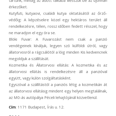
tartunk, mindig az adott falkába illesszük be az újonnan
érkezőket.
Kutyfuti, kutyaovi, családi kutya oktatásától az őrző-
védőig: A képzésekre közel egy hektáros terület áll
rendelkezésre, télen, rossz időben fedett résszel, hogy
ne maradjon el egy óra se.
Blöki Fuvar: A Fuvarozást nem csak a panzió
vendégeinek kínáljuk, legyen szó külföldi útról, vagy
állatorvosról a rágcsálótól a lóig minden Kis kedvencnek
megoldjuk a szállítását.
Kozmetika és Állatorvosi ellátás: A kozmetika és az
állatorvosi ellátás is rendelkezésre áll a panzióval
együtt, vagy külön szolgáltatásként.
Egyszóval a szállítástól a panziós létig a kozmetikán át
az állatorvosi ellátásig mindent egy helyen megtalálnak,
az M0-ás autópálya Péceli lehajtójánál közvetlenül.
Cím
: 1171 Budapest, Írás u. 12.