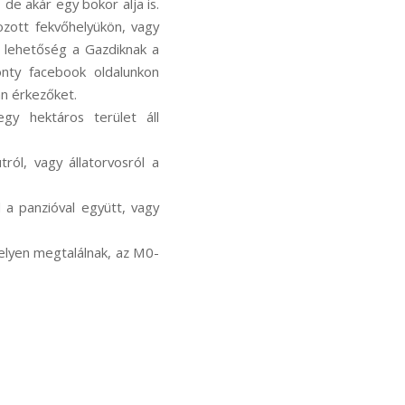
 de akár egy bokor alja is.
ozott fekvőhelyükön, vagy
s lehetőség a Gazdiknak a
onty facebook oldalunkon
an érkezőket.
egy hektáros terület áll
ról, vagy állatorvosról a
l a panzióval együtt, vagy
 helyen megtalálnak, az M0-