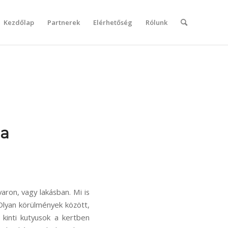
Kezdőlap
Partnerek
Elérhetőség
Rólunk
la
varon, vagy lakásban. Mi is
Olyan körülmények között,
kinti kutyusok a kertben