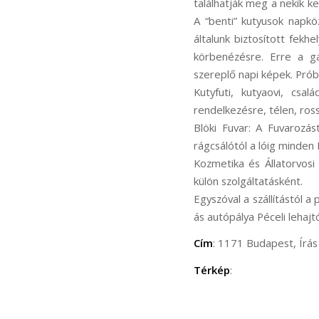
találhatják meg a nekik ke
A “benti” kutyusok napkö
általunk biztosított fek
körbenézésre. Erre a ga
szereplő napi képek. Prób
Kutyfuti, kutyaovi, csa
rendelkezésre, télen, ros
Blöki Fuvar: A Fuvarozás
rágcsálótól a lóig minden 
Kozmetika és Állatorvosi 
külön szolgáltatásként.
Egyszóval a szállítástól a
ás autópálya Péceli lehajt
Cím
: 1171 Budapest, Írás 
Térkép
: