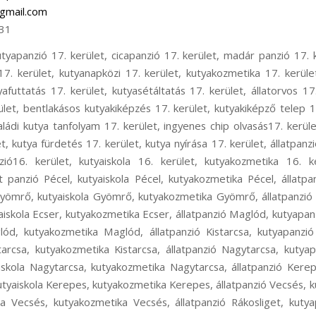
gmail.com
31
oskeresztúr, állatpanzió Ferihegy, kutyapanzió Ferihegy, kisállat panzió Ferihegy, kutyaiskola Ferihegy, kutya szállítás Ferihegy, kutyataxi Ferihegy, kutya elhelyezés Ferihegy, állatpanzió Isaszeg, kutyapanzió Isaszeg, kisállat panzió Isaszeg, kutyaiskola Isaszeg, kutyakozmetika Isaszeg, állatpanzió Csömör, kutyapanzió Csömör, kisállat panzió Csömör, kutyaiskola Csömör, kutyakozmetika Csömör, állatpanzió Pest megye, kutyapanzió Pest megye, kisállat panzió Pest megye, kutyaiskola Pest megye, állatpanzió Rákoscsaba, kutyapanzió Rákoscsaba, cicapanzió Rákoscsaba, madár panzió Rákoscsaba, kisállat panzió Rákoscsaba, rágcsáló panzió Rákoscsaba, kutyanapközi Rákoscsaba, kutyakozmetika Rákoscsaba, kutyaiskola Rákoscsaba, kutyaovi Rákoscsaba, kutyafuttatás Rákoscsaba, kutya sétáltatás Rákoscsaba, állatorvos Rákoscsaba, állatszállítás Rákoscsaba, kutyataxi Rákoscsaba, bentlakásos kutyakiképzés Rákoscsaba, kutyakiképző telep Rákoscsaba, kölyök alapozó tanfolyam Rákoscsaba, családi kutya tanfolyam Rákoscsaba, ingyenes chip olvasás Rákoscsaba, kutyaőrzés Rákoscsaba, kutyafelügyelet Rákoscsaba, kutya fürdetés Rákoscsaba, kutya nyírása Rákoscsaba, állatpanzió XVII. kerület, kutyapanzió XVII. kerület, cicapanzió XVII. kerület, madár panzió XVII. kerület, kisállat panzió XVII. kerület, rágcsáló panzió XVII. kerület, kutyanapközi XVII. kerület, kutyakozmetika XVII. kerület, kutyaiskola XVII. kerület, kutyaovi XVII. kerület, kutyafuttatás XVII. kerület, kutyasétáltatás XVII. kerület, állatorvos XVII. kerület, állatszállítás XVII. kerület, kutyataxi XVII. kerület, bentlakásos kutyakiképzés XVII. kerület, kutyakiképző telep XVII. kerület, kölyök alapozó tanfolyam XVII. kerület, családi kutya tanfolyam XVII. kerület, ingyenes chip olvasás XVII. kerület, kutyaőrzés XVII. kerület, kutyafelügyelet XVII. kerület, kutya fürdetés XVII. kerület, kutya nyírása XVII. kerület, állatpanzió Rákoscsaba-Újtelep, kutyapanzió Rákoscsaba-Újtelep, cicapanzió Rákoscsaba-Újtelep, madár panzió Rákoscsaba-Újtelep, kisállat panzió Rákoscsaba-Újtelep, rágcsáló panzió Rákoscsaba-Újtelep, kutyanapközi Rákoscsaba-Újtelep, kutyakozmetika Rákoscsaba-Újtelep, Kutyaiskola Rákoscsaba-Újtelep, kutyaovi Rákoscsaba-Újtelep, kutyafuttatás Rákoscsaba-Újtelep, kutyasétáltatás Rákoscsaba-Újtelep, állatorvos Rákoscsaba-Újtelep, állatszállítás Rákoscsaba-Újtelep, kutyataxi Rákoscsaba-Újtelep, bentlakásos kutyakiképzés Rákoscsaba-Újtelep, kutyakiképző telep Rákoscsaba-Újtelep, kölyök alapozó tanfolyam Rákoscsaba-Újtelep, családi kutya tanfolyam Rákoscsaba-Újtelep, ingyenes chip olvasás Rákoscsaba-Újtelep, kutyaőrzés Rákoscsaba-Újtelep, kutyafelügyelet Rákoscsaba-Újtelep, kutya fürdetés Rákoscsaba-Újtelep, kutya nyírása Rákoscsaba-Újtelep, hoppers képzés 17. kerület, hoopers oktatás 17. kerület, hoopers tanfolyam 17. kerület, kutya futópados edzés 17. kerület, futópad edzés 17. kerület, kutyás atlétika 17. kerület, kutyás atlétikai edzés 17. kerület, kutyás sport 17. kerület, kutya szocializáció 17. kerület, kutyafuti 17. kerület, kutyaoktatás 17. kerület, nózi munka 17. kerület, szimat suli 17. kerület, nose work 17. kerület, hoppers képzés 16. kerület, hoopers oktatás 16. kerület, hoopers tanfolyam 16. kerület, kutya futópados edzés 16. kerület, futópad edzés 16. kerület, kutyás atlétika 16. kerület, kutyás atlétikai edzés 16. kerület, kutyás sport 16. kerület, kutya szocializáció 16. kerület, kutyafuti 16. kerület, kutyaoktatás 16. kerület, nózi munka 16. kerület, szimat suli 16. kerület, nose work 16. kerület, hoppers képzés Pécel, hoopers oktatás Pécel, hoopers tanfolyam Pécel, kutya futópados edzés Pécel, kutya futópad edzés Pécel, kutyás atlétika Pécel, kutyás atlétikai edzés Pécel, kutyás sport Pécel, kutya szocializáció Pécel, kutyafuti Pécel, kutyaoktatás Pécel, nózi munka Pécel, szimat suli Pécel, nose work Pécel, hoppers képzés Gyömrő, hoopers oktatás Gyömrő, hoopers tanfolyam Gyömrő, kutya futópados edzés Gyömrő, futópad edzés Gyömrő, kutyás atlétika Gyömrő, kutyás atlétikai edzés Gyömrő, kutyás sport Gyömrő, kutya szocializáció Gyömrő, kutyafuti Gyömrő, kutyaoktatás Gyömrő, nózi munka Gyömrő, szimat suli Gyömrő, nose work Gyömrő, hoppers képzés Ecser, hoopers oktatás Ecser, hoopers tanfolyam Ecser, kutya futópados edzés Ecser, kutyás atlétika Ecser, kutyás atlétikai edzés Ecser, kutyás sport Ecser, kutya szocializáció Ecser, kutyafuti Ecser, kutyaoktatás Ecser, nózi munka Ecser, szimat suli Ecser, nose work Ecser, hoppers képzés Maglód, hoopers oktatás Maglód, hoopers tanfolyam Maglód, kutya futópados edzés Maglód, kutyás atlétika Maglód, kutyás atlétikai edzés Maglód, kutyás sport Maglód, kutya szocializáció Maglód, kutyafuti Maglód, kutyaoktatás Maglód, nózi munka Maglód, szimat suli Maglód, nose work Maglód, hoppers képzés Kistarcsa, hoopers oktatás Kistarcsa, hoopers tanfolyam Kistarcsa, kutya futópados edzés Kistarcsa, kutyás atlétika Kistarcsa, kutyás atlétikai edzés Kistarcsa, kutyás sport Kistarcsa, kutya szocializáció Kistarcsa, kutyafuti Kistarcsa, kutyaoktatás Kistarcsa, nózi munka Kistarcsa, szimat suli Kistarcsa, nose work Kistarcsa, hoppers képzés Nagytarcsa, hoopers oktatás Nagytarcsa, hoopers tanfolyam Nagytarcsa, kutya futópados edzés Nagytarcsa, kutyás atlétika Nagytarcsa, kutyás atlétikai edzés Nagytarcsa, kutyás sport Nagytarcsa, kutya szocializáció Nagytarcsa, kutyafuti Nagytarcsa, kutyaoktatás Nagytarcsa, nózi munka Nagytarcsa, szimat suli Nagytarcsa, nose work Nagytarcsa, hoppers képzés Vecsés, hoopers oktatás Vecsés, hoopers tanfolyam Vecsés, kutya futópados edzés Vecsés, kutyás atlétika Vecsés, kutyás atlétikai edzés V