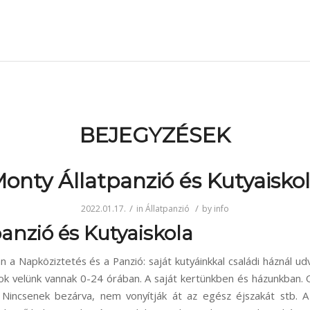
BEJEGYZÉSEK
onty Állatpanzió és Kutyaisko
/
/
2022.01.17.
in
Állatpanzió
by
info
anzió és Kutyaiskola
n a Napköziztetés és a Panzió: saját kutyáinkkal családi háznál ud
sok velünk vannak 0-24 órában. A saját kertünkben és házunkban. 
 Nincsenek bezárva, nem vonyítják át az egész éjszakát stb. A 