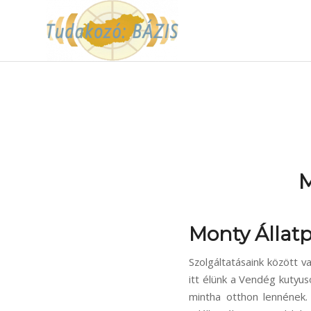
M
Monty Állatp
Szolgáltatásaink között va
itt élünk a Vendég kutyu
mintha otthon lennének.