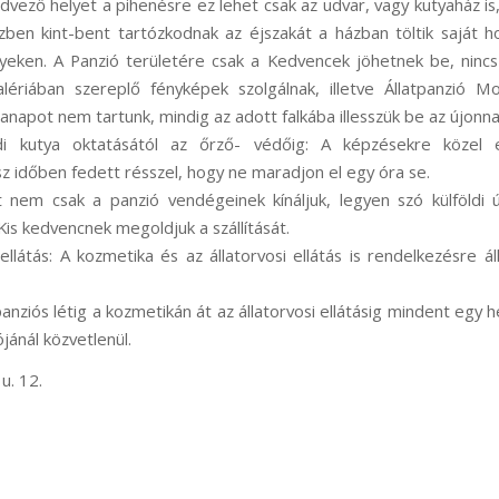
dvező helyet a pihenésre ez lehet csak az udvar, vagy kutyaház is,
zben kint-bent tartózkodnak az éjszakát a házban töltik saját h
helyeken. A Panzió területére csak a Kedvencek jöhetnek be, ninc
lériában szereplő fényképek szolgálnak, illetve Állatpanzió M
anapot nem tartunk, mindig az adott falkába illesszük be az újonn
ládi kutya oktatásától az őrző- védőig: A képzésekre közel 
sz időben fedett résszel, hogy ne maradjon el egy óra se.
t nem csak a panzió vendégeinek kínáljuk, legyen szó külföldi út
Kis kedvencnek megoldjuk a szállítását.
ellátás: A kozmetika és az állatorvosi ellátás is rendelkezésre ál
 panziós létig a kozmetikán át az állatorvosi ellátásig mindent egy
ójánál közvetlenül.
u. 12.