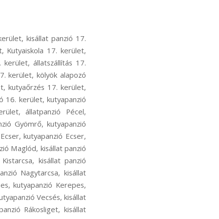
ecsés, kutyás sport Vecsés, kutya szocializáció Vecsés, kutyafuti Vecsés, kutyaoktatás Vecsés, nózi munka Vecsés, szimat suli Vecsés, nose work Vecsés, hoppers képzés Rákosliget, hoopers oktatás Rákosliget, hoopers tanfolyam Rákosliget, kutya futópados edzés Rákosliget, kutyás atlétika Rákosliget, kutyás atlétikai edzés Rákosliget, kutyás sport Rákosliget, kutya szocializáció Rákosliget, kutyafuti Rákosliget, kutyaoktatás Rákosliget, nózi munka Rákosliget, szimat suli Rákosliget, nose work Rákosliget, hoppers képzés Rákoshegy, hoopers oktatás Rákoshegy, hoopers tanfolyam Rákoshegy, kutya futópados edzés Rákoshegy, kutyás atlétika Rákoshegy, kutyás atlétikai edzés Rákoshegy, kutyás sport Rákoshegy, kutya szocializáció Rákoshegy, kutyafuti Rákoshegy, kutyaoktatás Rákoshegy, nózi munka Rákoshegy, szimat suli Rákoshegy, nose work Rákoshegy, hoppers képzés Ferihegy, hoopers oktatás Ferihegy, hoopers tanfolyam Ferihegy, kutya futópados edzés Ferihegy, kutyás atlétika Ferihegy, kutyás atlétikai edzés Ferihegy, kutyás sport Ferihegy, kutya szocializáció Ferihegy, kutyafuti Ferihegy, kutyaoktatás Ferihegy, nózi munka Ferihegy, szimat suli Ferihegy, nose work Ferihegy, hoppers képzés Isaszeg, hoopers oktatás Isaszeg, hoopers tanfolyam Isaszeg, kutya futópados edzés Isaszeg, kutyás atlétika Isaszeg, kutyás atlétikai edzés Isaszeg, kutyás sport Isaszeg, kutya szocializáció Isaszeg, kutyafuti Isaszeg, kutyaoktatás Isaszeg, nózi munka Isaszeg, szimat suli Isaszeg, nose work Isaszeg, hoppers képzés Csömör, hoopers oktatás Csömör, hoopers tanfolyam Csömör, kutya futópados edzés Csömör, kutyás atlétika Csömör, kutyás atlétikai edzés Csömör, kutyás sport Csömör, kutya szocializáció Csömör, kutyafuti Csömör, kutyaoktatás Csömör, nózi munka Csömör, szimat suli Csömör, nose work Csömör, hoppers képzés Pest megye, hoopers oktatás Pest megye, hoopers tanfolyam Pest megye, kutya futópados edzés Pest megye, kutyás atlétika Pest megye, kutyás atlétikai edzés Pest megye, kutyás sport Pest megye, kutya szocializáció Pest megye, kutyafuti Pest megye, kutyaoktatás Pest megye, nózi munka Pest megye, szimat suli Pest megye, nose work Pest megye, hoppers képzés Rákoscsaba-Újtelep, hoopers oktat