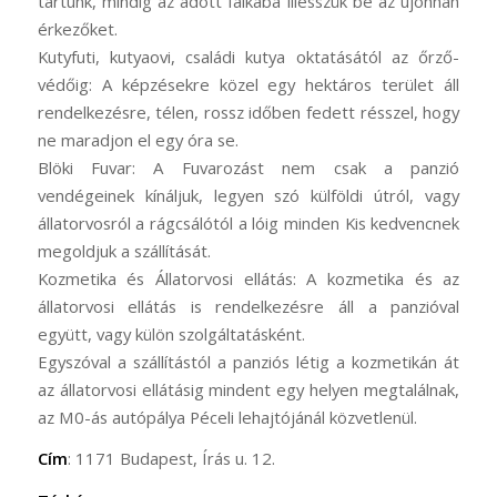
tartunk, mindig az adott falkába illesszük be az újonnan
érkezőket.
Kutyfuti, kutyaovi, családi kutya oktatásától az őrző-
védőig: A képzésekre közel egy hektáros terület áll
rendelkezésre, télen, rossz időben fedett résszel, hogy
ne maradjon el egy óra se.
Blöki Fuvar: A Fuvarozást nem csak a panzió
vendégeinek kínáljuk, legyen szó külföldi útról, vagy
állatorvosról a rágcsálótól a lóig minden Kis kedvencnek
megoldjuk a szállítását.
Kozmetika és Állatorvosi ellátás: A kozmetika és az
állatorvosi ellátás is rendelkezésre áll a panzióval
együtt, vagy külön szolgáltatásként.
Egyszóval a szállítástól a panziós létig a kozmetikán át
az állatorvosi ellátásig mindent egy helyen megtalálnak,
az M0-ás autópálya Péceli lehajtójánál közvetlenül.
Cím
: 1171 Budapest, Írás u. 12.