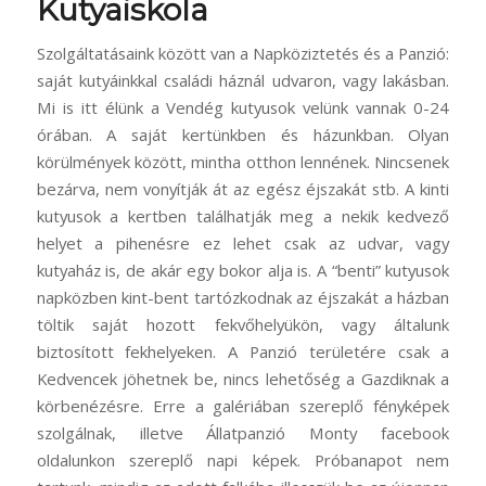
Kutyaiskola
Szolgáltatásaink között van a Napköziztetés és a Panzió:
saját kutyáinkkal családi háznál udvaron, vagy lakásban.
Mi is itt élünk a Vendég kutyusok velünk vannak 0-24
órában. A saját kertünkben és házunkban. Olyan
körülmények között, mintha otthon lennének. Nincsenek
bezárva, nem vonyítják át az egész éjszakát stb. A kinti
kutyusok a kertben találhatják meg a nekik kedvező
helyet a pihenésre ez lehet csak az udvar, vagy
kutyaház is, de akár egy bokor alja is. A “benti” kutyusok
napközben kint-bent tartózkodnak az éjszakát a házban
töltik saját hozott fekvőhelyükön, vagy általunk
biztosított fekhelyeken. A Panzió területére csak a
Kedvencek jöhetnek be, nincs lehetőség a Gazdiknak a
körbenézésre. Erre a galériában szereplő fényképek
szolgálnak, illetve Állatpanzió Monty facebook
oldalunkon szereplő napi képek. Próbanapot nem