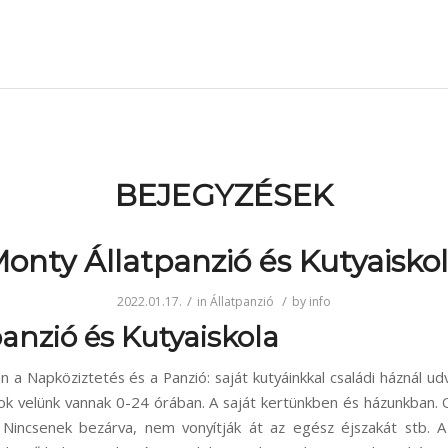
BEJEGYZÉSEK
onty Állatpanzió és Kutyaisko
/
/
2022.01.17.
in
Állatpanzió
by
info
anzió és Kutyaiskola
n a Napköziztetés és a Panzió: saját kutyáinkkal családi háznál ud
sok velünk vannak 0-24 órában. A saját kertünkben és házunkban. 
 Nincsenek bezárva, nem vonyítják át az egész éjszakát stb. A 