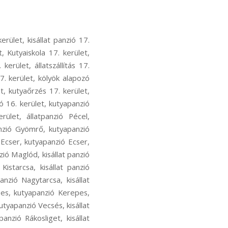
ecsés, kutyás sport Vecsés, kutya szocializáció Vecsés, kutyafuti Vecsés, kutyaoktatás Vecsés, nózi munka Vecsés, szimat suli Vecsés, nose work Vecsés, hoppers képzés Rákosliget, hoopers oktatás Rákosliget, hoopers tanfolyam Rákosliget, kutya futópados edzés Rákosliget, kutyás atlétika Rákosliget, kutyás atlétikai edzés Rákosliget, kutyás sport Rákosliget, kutya szocializáció Rákosliget, kutyafuti Rákosliget, kutyaoktatás Rákosliget, nózi munka Rákosliget, szimat suli Rákosliget, nose work Rákosliget, hoppers képzés Rákoshegy, hoopers oktatás Rákoshegy, hoopers tanfolyam Rákoshegy, kutya futópados edzés Rákoshegy, kutyás atlétika Rákoshegy, kutyás atlétikai edzés Rákoshegy, kutyás sport Rákoshegy, kutya szocializáció Rákoshegy, kutyafuti Rákoshegy, kutyaoktatás Rákoshegy, nózi munka Rákoshegy, szimat suli Rákoshegy, nose work Rákoshegy, hoppers képzés Ferihegy, hoopers oktatás Ferihegy, hoopers tanfolyam Ferihegy, kutya futópados edzés Ferihegy, kutyás atlétika Ferihegy, kutyás atlétikai edzés Ferihegy, kutyás sport Ferihegy, kutya szocializáció Ferihegy, kutyafuti Ferihegy, kutyaoktatás Ferihegy, nózi munka Ferihegy, szimat suli Ferihegy, nose work Ferihegy, hoppers képzés Isaszeg, hoopers oktatás Isaszeg, hoopers tanfolyam Isaszeg, kutya futópados edzés Isaszeg, kutyás atlétika Isaszeg, kutyás atlétikai edzés Isaszeg, kutyás sport Isaszeg, kutya szocializáció Isaszeg, kutyafuti Isaszeg, kutyaoktatás Isaszeg, nózi munka Isaszeg, szimat suli Isaszeg, nose work Isaszeg, hoppers képzés Csömör, hoopers oktatás Csömör, hoopers tanfolyam Csömör, kutya futópados edzés Csömör, kutyás atlétika Csömör, kutyás atlétikai edzés Csömör, kutyás sport Csömör, kutya szocializáció Csömör, kutyafuti Csömör, kutyaoktatás Csömör, nózi munka Csömör, szimat suli Csömör, nose work Csömör, hoppers képzés Pest megye, hoopers oktatás Pest megye, hoopers tanfolyam Pest megye, kutya futópados edzés Pest megye, kutyás atlétika Pest megye, kutyás atlétikai edzés Pest megye, kutyás sport Pest megye, kutya szocializáció Pest megye, kutyafuti Pest megye, kutyaoktatás Pest megye, nózi munka Pest megye, szimat suli Pest megye, nose work Pest megye, hoppers képzés Rákoscsaba-Újtelep, hoopers oktat