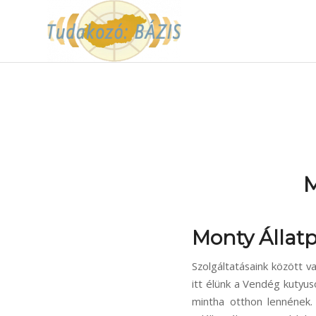
M
Monty Állatp
Szolgáltatásaink között va
itt élünk a Vendég kutyu
mintha otthon lennének.