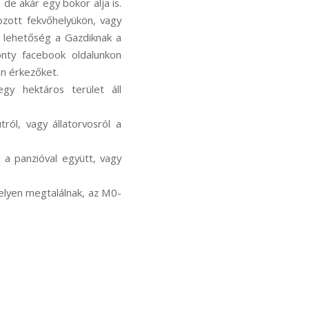
 de akár egy bokor alja is.
ozott fekvőhelyükön, vagy
s lehetőség a Gazdiknak a
onty facebook oldalunkon
an érkezőket.
egy hektáros terület áll
ról, vagy állatorvosról a
l a panzióval együtt, vagy
 helyen megtalálnak, az M0-