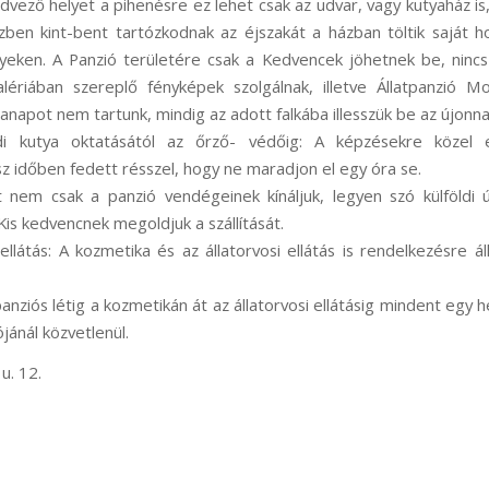
dvező helyet a pihenésre ez lehet csak az udvar, vagy kutyaház is,
zben kint-bent tartózkodnak az éjszakát a házban töltik saját h
helyeken. A Panzió területére csak a Kedvencek jöhetnek be, ninc
lériában szereplő fényképek szolgálnak, illetve Állatpanzió M
anapot nem tartunk, mindig az adott falkába illesszük be az újonn
ládi kutya oktatásától az őrző- védőig: A képzésekre közel 
sz időben fedett résszel, hogy ne maradjon el egy óra se.
t nem csak a panzió vendégeinek kínáljuk, legyen szó külföldi út
Kis kedvencnek megoldjuk a szállítását.
ellátás: A kozmetika és az állatorvosi ellátás is rendelkezésre ál
 panziós létig a kozmetikán át az állatorvosi ellátásig mindent egy
ójánál közvetlenül.
u. 12.