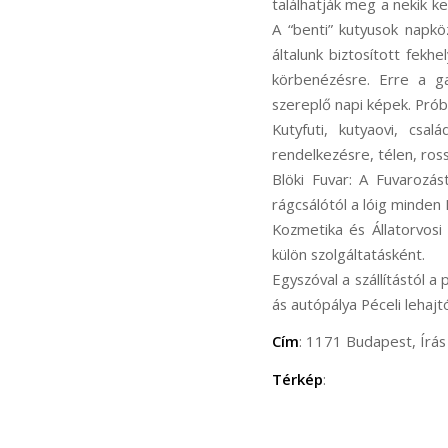
találhatják meg a nekik ke
A “benti” kutyusok napkö
általunk biztosított fek
körbenézésre. Erre a ga
szereplő napi képek. Prób
Kutyfuti, kutyaovi, csa
rendelkezésre, télen, ros
Blöki Fuvar: A Fuvarozás
rágcsálótól a lóig minden 
Kozmetika és Állatorvosi 
külön szolgáltatásként.
Egyszóval a szállítástól a
ás autópálya Péceli lehajt
Cím
: 1171 Budapest, Írás 
Térkép
: