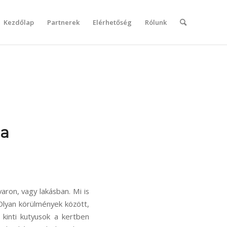
Kezdőlap
Partnerek
Elérhetőség
Rólunk
la
varon, vagy lakásban. Mi is
Olyan körülmények között,
kinti kutyusok a kertben