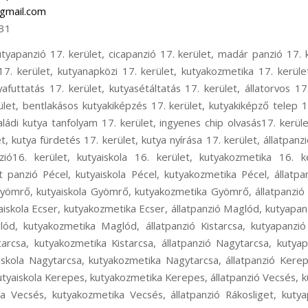
gmail.com
31
oskeresztúr, állatpanzió Ferihegy, kutyapanzió Ferihegy, kisállat panzió Ferihegy, kutyaiskola Ferihegy, kutya szállítás Ferihegy, kutyataxi Ferihegy, kutya elhelyezés Ferihegy, állatpanzió Isaszeg, kutyapanzió Isaszeg, kisállat panzió Isaszeg, kutyaiskola Isaszeg, kutyakozmetika Isaszeg, állatpanzió Csömör, kutyapanzió Csömör, kisállat panzió Csömör, kutyaiskola Csömör, kutyakozmetika Csömör, állatpanzió Pest megye, kutyapanzió Pest megye, kisállat panzió Pest megye, kutyaiskola Pest megye, állatpanzió Rákoscsaba, kutyapanzió Rákoscsaba, cicapanzió Rákoscsaba, madár panzió Rákoscsaba, kisállat panzió Rákoscsaba, rágcsáló panzió Rákoscsaba, kutyanapközi Rákoscsaba, kutyakozmetika Rákoscsaba, kutyaiskola Rákoscsaba, kutyaovi Rákoscsaba, kutyafuttatás Rákoscsaba, kutya sétáltatás Rákoscsaba, állatorvos Rákoscsaba, állatszállítás Rákoscsaba, kutyataxi Rákoscsaba, bentlakásos kutyakiképzés Rákoscsaba, kutyakiképző telep Rákoscsaba, kölyök alapozó tanfolyam Rákoscsaba, családi kutya tanfolyam Rákoscsaba, ingyenes chip olvasás Rákoscsaba, kutyaőrzés Rákoscsaba, kutyafelügyelet Rákoscsaba, kutya fürdetés Rákoscsaba, kutya nyírása Rákoscsaba, állatpanzió XVII. kerület, kutyapanzió XVII. kerület, cicapanzió XVII. kerület, madár panzió XVII. kerület, kisállat panzió XVII. kerület, rágcsáló panzió XVII. kerület, kutyanapközi XVII. kerület, kutyakozmetika XVII. kerület, kutyaiskola XVII. kerület, kutyaovi XVII. kerület, kutyafuttatás XVII. kerület, kutyasétáltatás XVII. kerület, állatorvos XVII. kerület, állatszállítás XVII. kerület, kutyataxi XVII. kerület, bentlakásos kutyakiképzés XVII. kerület, kutyakiképző telep XVII. kerület, kölyök alapozó tanfolyam XVII. kerület, családi kutya tanfolyam XVII. kerület, ingyenes chip olvasás XVII. kerület, kutyaőrzés XVII. kerület, kutyafelügyelet XVII. kerület, kutya fürdetés XVII. kerület, kutya nyírása XVII. kerület, állatpanzió Rákoscsaba-Újtelep, kutyapanzió Rákoscsaba-Újtelep, cicapanzió Rákoscsaba-Újtelep, madár panzió Rákoscsaba-Újtelep, kisállat panzió Rákoscsaba-Újtelep, rágcsáló panzió Rákoscsaba-Újtelep, kutyanapközi Rákoscsaba-Újtelep, kutyakozmetika Rákoscsaba-Újtelep, Kutyaiskola Rákoscsaba-Újtelep, kutyaovi Rákoscsaba-Újtelep, kutyafuttatás Rákoscsaba-Újtelep, kutyasétáltatás Rákoscsaba-Újtelep, állatorvos Rákoscsaba-Újtelep, állatszállítás Rákoscsaba-Újtelep, kutyataxi Rákoscsaba-Újtelep, bentlakásos kutyakiképzés Rákoscsaba-Újtelep, kutyakiképző telep Rákoscsaba-Újtelep, kölyök alapozó tanfolyam Rákoscsaba-Újtelep, családi kutya tanfolyam Rákoscsaba-Újtelep, ingyenes chip olvasás Rákoscsaba-Újtelep, kutyaőrzés Rákoscsaba-Újtelep, kutyafelügyelet Rákoscsaba-Újtelep, kutya fürdetés Rákoscsaba-Újtelep, kutya nyírása Rákoscsaba-Újtelep, hoppers képzés 17. kerület, hoopers oktatás 17. kerület, hoopers tanfolyam 17. kerület, kutya futópados edzés 17. kerület, futópad edzés 17. kerület, kutyás atlétika 17. kerület, kutyás atlétikai edzés 17. kerület, kutyás sport 17. kerület, kutya szocializáció 17. kerület, kutyafuti 17. kerület, kutyaoktatás 17. kerület, nózi munka 17. kerület, szimat suli 17. kerület, nose work 17. kerület, hoppers képzés 16. kerület, hoopers oktatás 16. kerület, hoopers tanfolyam 16. kerület, kutya futópados edzés 16. kerület, futópad edzés 16. kerület, kutyás atlétika 16. kerület, kutyás atlétikai edzés 16. kerület, kutyás sport 16. kerület, kutya szocializáció 16. kerület, kutyafuti 16. kerület, kutyaoktatás 16. kerület, nózi munka 16. kerület, szimat suli 16. kerület, nose work 16. kerület, hoppers képzés Pécel, hoopers oktatás Pécel, hoopers tanfolyam Pécel, kutya futópados edzés Pécel, kutya futópad edzés Pécel, kutyás atlétika Pécel, kutyás atlétikai edzés Pécel, kutyás sport Pécel, kutya szocializáció Pécel, kutyafuti Pécel, kutyaoktatás Pécel, nózi munka Pécel, szimat suli Pécel, nose work Pécel, hoppers képzés Gyömrő, hoopers oktatás Gyömrő, hoopers tanfolyam Gyömrő, kutya futópados edzés Gyömrő, futópad edzés Gyömrő, kutyás atlétika Gyömrő, kutyás atlétikai edzés Gyömrő, kutyás sport Gyömrő, kutya szocializáció Gyömrő, kutyafuti Gyömrő, kutyaoktatás Gyömrő, nózi munka Gyömrő, szimat suli Gyömrő, nose work Gyömrő, hoppers képzés Ecser, hoopers oktatás Ecser, hoopers tanfolyam Ecser, kutya futópados edzés Ecser, kutyás atlétika Ecser, kutyás atlétikai edzés Ecser, kutyás sport Ecser, kutya szocializáció Ecser, kutyafuti Ecser, kutyaoktatás Ecser, nózi munka Ecser, szimat suli Ecser, nose work Ecser, hoppers képzés Maglód, hoopers oktatás Maglód, hoopers tanfolyam Maglód, kutya futópados edzés Maglód, kutyás atlétika Maglód, kutyás atlétikai edzés Maglód, kutyás sport Maglód, kutya szocializáció Maglód, kutyafuti Maglód, kutyaoktatás Maglód, nózi munka Maglód, szimat suli Maglód, nose work Maglód, hoppers képzés Kistarcsa, hoopers oktatás Kistarcsa, hoopers tanfolyam Kistarcsa, kutya futópados edzés Kistarcsa, kutyás atlétika Kistarcsa, kutyás atlétikai edzés Kistarcsa, kutyás sport Kistarcsa, kutya szocializáció Kistarcsa, kutyafuti Kistarcsa, kutyaoktatás Kistarcsa, nózi munka Kistarcsa, szimat suli Kistarcsa, nose work Kistarcsa, hoppers képzés Nagytarcsa, hoopers oktatás Nagytarcsa, hoopers tanfolyam Nagytarcsa, kutya futópados edzés Nagytarcsa, kutyás atlétika Nagytarcsa, kutyás atlétikai edzés Nagytarcsa, kutyás sport Nagytarcsa, kutya szocializáció Nagytarcsa, kutyafuti Nagytarcsa, kutyaoktatás Nagytarcsa, nózi munka Nagytarcsa, szimat suli Nagytarcsa, nose work Nagytarcsa, hoppers képzés Vecsés, hoopers oktatás Vecsés, hoopers tanfolyam Vecsés, kutya futópados edzés Vecsés, kutyás atlétika Vecsés, kutyás atlétikai edzés V