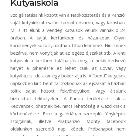
Kutyaiskola
Szolgáltatásaink között van a Napköziztetés és a Panzió:
saját kutyáinkkal családi háznál udvaron, vagy lakásban.
Mi is itt élünk a Vendég kutyusok velünk vannak 0-24
órában. A saját kertünkben és házunkban. Olyan
körülmények között, mintha otthon lennének. Nincsenek
bezárva, nem vonyítják át az egész éjszakát stb. A kinti
kutyusok a kertben találhatják meg a nekik kedvező
helyet a pihenésre ez lehet csak az udvar, vagy
kutyaház is, de akár egy bokor alja is. A “benti” kutyusok
napközben kint-bent tartózkodnak az éjszakát a házban
töltik saját hozott fekvőhelyükön, vagy általunk
biztosított fekhelyeken. A Panzió területére csak a
Kedvencek jöhetnek be, nincs lehetőség a Gazdiknak a
körbenézésre. Erre a galériában szereplő fényképek
szolgálnak, illetve Állatpanzió Monty facebook
oldalunkon szereplő napi képek. Próbanapot nem