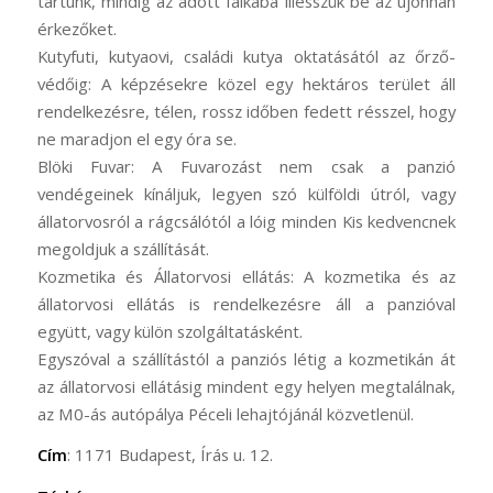
tartunk, mindig az adott falkába illesszük be az újonnan
érkezőket.
Kutyfuti, kutyaovi, családi kutya oktatásától az őrző-
védőig: A képzésekre közel egy hektáros terület áll
rendelkezésre, télen, rossz időben fedett résszel, hogy
ne maradjon el egy óra se.
Blöki Fuvar: A Fuvarozást nem csak a panzió
vendégeinek kínáljuk, legyen szó külföldi útról, vagy
állatorvosról a rágcsálótól a lóig minden Kis kedvencnek
megoldjuk a szállítását.
Kozmetika és Állatorvosi ellátás: A kozmetika és az
állatorvosi ellátás is rendelkezésre áll a panzióval
együtt, vagy külön szolgáltatásként.
Egyszóval a szállítástól a panziós létig a kozmetikán át
az állatorvosi ellátásig mindent egy helyen megtalálnak,
az M0-ás autópálya Péceli lehajtójánál közvetlenül.
Cím
: 1171 Budapest, Írás u. 12.