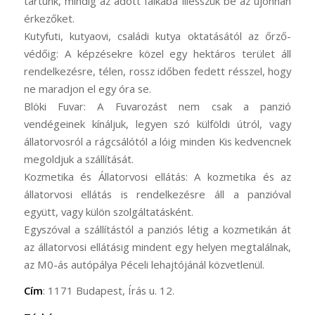
tartunk, mindig az adott falkába illesszük be az újonnan
érkezőket.
Kutyfuti, kutyaovi, családi kutya oktatásától az őrző-
védőig: A képzésekre közel egy hektáros terület áll
rendelkezésre, télen, rossz időben fedett résszel, hogy
ne maradjon el egy óra se.
Blöki Fuvar: A Fuvarozást nem csak a panzió
vendégeinek kínáljuk, legyen szó külföldi útról, vagy
állatorvosról a rágcsálótól a lóig minden Kis kedvencnek
megoldjuk a szállítását.
Kozmetika és Állatorvosi ellátás: A kozmetika és az
állatorvosi ellátás is rendelkezésre áll a panzióval
együtt, vagy külön szolgáltatásként.
Egyszóval a szállítástól a panziós létig a kozmetikán át
az állatorvosi ellátásig mindent egy helyen megtalálnak,
az M0-ás autópálya Péceli lehajtójánál közvetlenül.
Cím
: 1171 Budapest, Írás u. 12.