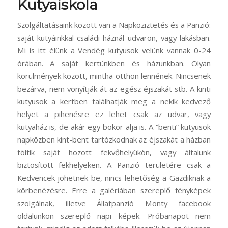
Kutyaiskola
Szolgáltatásaink között van a Napköziztetés és a Panzió:
saját kutyáinkkal családi háznál udvaron, vagy lakásban.
Mi is itt élünk a Vendég kutyusok velünk vannak 0-24
órában. A saját kertünkben és házunkban. Olyan
körülmények között, mintha otthon lennének. Nincsenek
bezárva, nem vonyítják át az egész éjszakát stb. A kinti
kutyusok a kertben találhatják meg a nekik kedvező
helyet a pihenésre ez lehet csak az udvar, vagy
kutyaház is, de akár egy bokor alja is. A “benti” kutyusok
napközben kint-bent tartózkodnak az éjszakát a házban
töltik saját hozott fekvőhelyükön, vagy általunk
biztosított fekhelyeken. A Panzió területére csak a
Kedvencek jöhetnek be, nincs lehetőség a Gazdiknak a
körbenézésre. Erre a galériában szereplő fényképek
szolgálnak, illetve Állatpanzió Monty facebook
oldalunkon szereplő napi képek. Próbanapot nem