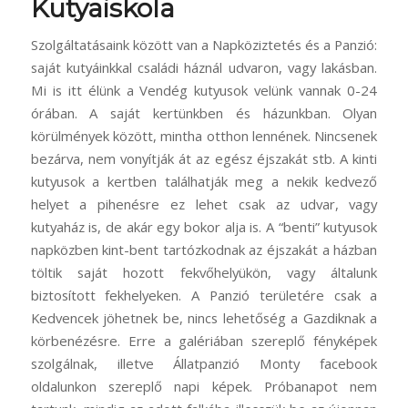
Kutyaiskola
Szolgáltatásaink között van a Napköziztetés és a Panzió:
saját kutyáinkkal családi háznál udvaron, vagy lakásban.
Mi is itt élünk a Vendég kutyusok velünk vannak 0-24
órában. A saját kertünkben és házunkban. Olyan
körülmények között, mintha otthon lennének. Nincsenek
bezárva, nem vonyítják át az egész éjszakát stb. A kinti
kutyusok a kertben találhatják meg a nekik kedvező
helyet a pihenésre ez lehet csak az udvar, vagy
kutyaház is, de akár egy bokor alja is. A “benti” kutyusok
napközben kint-bent tartózkodnak az éjszakát a házban
töltik saját hozott fekvőhelyükön, vagy általunk
biztosított fekhelyeken. A Panzió területére csak a
Kedvencek jöhetnek be, nincs lehetőség a Gazdiknak a
körbenézésre. Erre a galériában szereplő fényképek
szolgálnak, illetve Állatpanzió Monty facebook
oldalunkon szereplő napi képek. Próbanapot nem