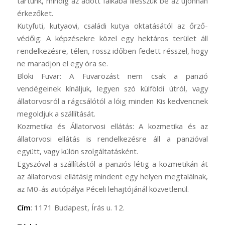
tartunk, mindig az adott falkába illesszük be az újonnan
érkezőket.
Kutyfuti, kutyaovi, családi kutya oktatásától az őrző-
védőig: A képzésekre közel egy hektáros terület áll
rendelkezésre, télen, rossz időben fedett résszel, hogy
ne maradjon el egy óra se.
Blöki Fuvar: A Fuvarozást nem csak a panzió
vendégeinek kínáljuk, legyen szó külföldi útról, vagy
állatorvosról a rágcsálótól a lóig minden Kis kedvencnek
megoldjuk a szállítását.
Kozmetika és Állatorvosi ellátás: A kozmetika és az
állatorvosi ellátás is rendelkezésre áll a panzióval
együtt, vagy külön szolgáltatásként.
Egyszóval a szállítástól a panziós létig a kozmetikán át
az állatorvosi ellátásig mindent egy helyen megtalálnak,
az M0-ás autópálya Péceli lehajtójánál közvetlenül.
Cím
: 1171 Budapest, Írás u. 12.