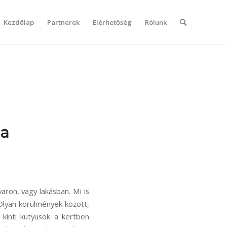
Kezdőlap
Partnerek
Elérhetőség
Rólunk
la
varon, vagy lakásban. Mi is
Olyan körülmények között,
kinti kutyusok a kertben