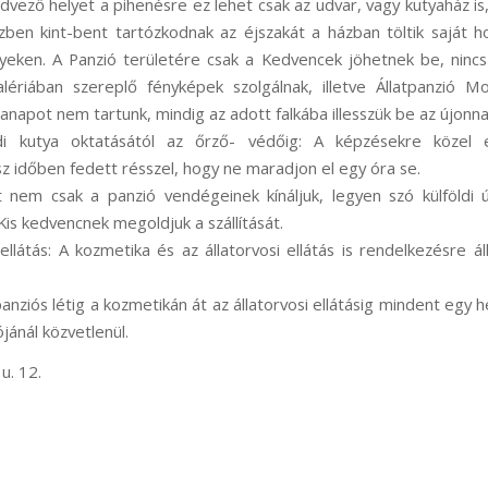
dvező helyet a pihenésre ez lehet csak az udvar, vagy kutyaház is,
zben kint-bent tartózkodnak az éjszakát a házban töltik saját h
helyeken. A Panzió területére csak a Kedvencek jöhetnek be, ninc
lériában szereplő fényképek szolgálnak, illetve Állatpanzió M
anapot nem tartunk, mindig az adott falkába illesszük be az újonn
ládi kutya oktatásától az őrző- védőig: A képzésekre közel 
sz időben fedett résszel, hogy ne maradjon el egy óra se.
t nem csak a panzió vendégeinek kínáljuk, legyen szó külföldi út
Kis kedvencnek megoldjuk a szállítását.
ellátás: A kozmetika és az állatorvosi ellátás is rendelkezésre ál
 panziós létig a kozmetikán át az állatorvosi ellátásig mindent egy
ójánál közvetlenül.
u. 12.