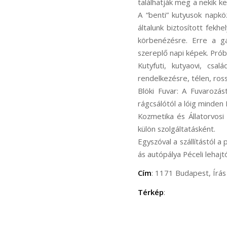
találhatják meg a nekik ke
A “benti” kutyusok napkö
általunk biztosított fek
körbenézésre. Erre a ga
szereplő napi képek. Prób
Kutyfuti, kutyaovi, csa
rendelkezésre, télen, ros
Blöki Fuvar: A Fuvarozás
rágcsálótól a lóig minden 
Kozmetika és Állatorvosi 
külön szolgáltatásként.
Egyszóval a szállítástól a
ás autópálya Péceli lehajt
Cím
: 1171 Budapest, Írás 
Térkép
: