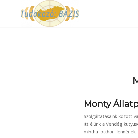
M
Monty Állatp
Szolgáltatásaink között va
itt élünk a Vendég kutyu
mintha otthon lennének.