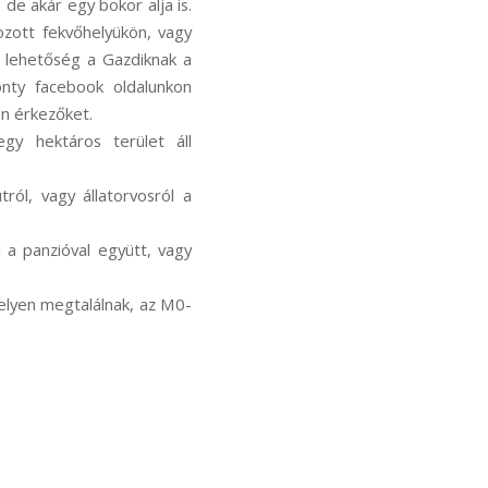
 de akár egy bokor alja is.
ozott fekvőhelyükön, vagy
s lehetőség a Gazdiknak a
onty facebook oldalunkon
an érkezőket.
egy hektáros terület áll
ról, vagy állatorvosról a
l a panzióval együtt, vagy
 helyen megtalálnak, az M0-