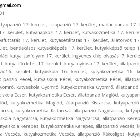
gmail.com
31
oskeresztúr, állatpanzió Ferihegy, kutyapanzió Ferihegy, kisállat panzió Ferihegy, kutyaiskola Ferihegy, kutya szállítás Ferihegy, kutyataxi Ferihegy, kutya elhelyezés Ferihegy, állatpanzió Isaszeg, kutyapanzió Isaszeg, kisállat panzió Isaszeg, kutyaiskola Isaszeg, kutyakozmetika Isaszeg, állatpanzió Csömör, kutyapanzió Csömör, kisállat panzió Csömör, kutyaiskola Csömör, kutyakozmetika Csömör, állatpanzió Pest megye, kutyapanzió Pest megye, kisállat panzió Pest megye, kutyaiskola Pest megye, állatpanzió Rákoscsaba, kutyapanzió Rákoscsaba, cicapanzió Rákoscsaba, madár panzió Rákoscsaba, kisállat panzió Rákoscsaba, rágcsáló panzió Rákoscsaba, kutyanapközi Rákoscsaba, kutyakozmetika Rákoscsaba, kutyaiskola Rákoscsaba, kutyaovi Rákoscsaba, kutyafuttatás Rákoscsaba, kutya sétáltatás Rákoscsaba, állatorvos Rákoscsaba, állatszállítás Rákoscsaba, kutyataxi Rákoscsaba, bentlakásos kutyakiképzés Rákoscsaba, kutyakiképző telep Rákoscsaba, kölyök alapozó tanfolyam Rákoscsaba, családi kutya tanfolyam Rákoscsaba, ingyenes chip olvasás Rákoscsaba, kutyaőrzés Rákoscsaba, kutyafelügyelet Rákoscsaba, kutya fürdetés Rákoscsaba, kutya nyírása Rákoscsaba, állatpanzió XVII. kerület, kutyapanzió XVII. kerület, cicapanzió XVII. kerület, madár panzió XVII. kerület, kisállat panzió XVII. kerület, rágcsáló panzió XVII. kerület, kutyanapközi XVII. kerület, kutyakozmetika XVII. kerület, kutyaiskola XVII. kerület, kutyaovi XVII. kerület, kutyafuttatás XVII. kerület, kutyasétáltatás XVII. kerület, állatorvos XVII. kerület, állatszállítás XVII. kerület, kutyataxi XVII. kerület, bentlakásos kutyakiképzés XVII. kerület, kutyakiképző telep XVII. kerület, kölyök alapozó tanfolyam XVII. kerület, családi kutya tanfolyam XVII. kerület, ingyenes chip olvasás XVII. kerület, kutyaőrzés XVII. kerület, kutyafelügyelet XVII. kerület, kutya fürdetés XVII. kerület, kutya nyírása XVII. kerület, állatpanzió Rákoscsaba-Újtelep, kutyapanzió Rákoscsaba-Újtelep, cicapanzió Rákoscsaba-Újtelep, madár panzió Rákoscsaba-Újtelep, kisállat panzió Rákoscsaba-Újtelep, rágcsáló panzió Rákoscsaba-Újtelep, kutyanapközi Rákoscsaba-Újtelep, kutyakozmetika Rákoscsaba-Újtelep, Kutyaiskola Rákoscsaba-Újtelep, kutyaovi Rákoscsaba-Újtelep, kutyafuttatás Rákoscsaba-Újtelep, kutyasétáltatás Rákoscsaba-Újtelep, állatorvos Rákoscsaba-Újtelep, állatszállítás Rákoscsaba-Újtelep, kutyataxi Rákoscsaba-Újtelep, bentlakásos kutyakiképzés Rákoscsaba-Újtelep, kutyakiképző telep Rákoscsaba-Újtelep, kölyök alapozó tanfolyam Rákoscsaba-Újtelep, családi kutya tanfolyam Rákoscsaba-Újtelep, ingyenes chip olvasás Rákoscsaba-Újtelep, kutyaőrzés Rákoscsaba-Újtelep, kutyafelügyelet Rákoscsaba-Újtelep, kutya fürdetés Rákoscsaba-Újtelep, kutya nyírása Rákoscsaba-Újtelep, hoppers képzés 17. kerület, hoopers oktatás 17. kerület, hoopers tanfolyam 17. kerület, kutya futópados edzés 17. kerület, futópad edzés 17. kerület, kutyás atlétika 17. kerület, kutyás atlétikai edzés 17. kerület, kutyás sport 17. kerület, kutya szocializáció 17. kerület, kutyafuti 17. kerület, kutyaoktatás 17. kerület, nózi munka 17. kerület, szimat suli 17. kerület, nose work 17. kerület, hoppers képzés 16. kerület, hoopers oktatás 16. kerület, hoopers tanfolyam 16. kerület, kutya futópados edzés 16. kerület, futópad edzés 16. kerület, kutyás atlétika 16. kerület, kutyás atlétikai edzés 16. kerület, kutyás sport 16. kerület, kutya szocializáció 16. kerület, kutyafuti 16. kerület, kutyaoktatás 16. kerület, nózi munka 16. kerület, szimat suli 16. kerület, nose work 16. kerület, hoppers képzés Pécel, hoopers oktatás Pécel, hoopers tanfolyam Pécel, kutya futópados edzés Pécel, kutya futópad edzés Pécel, kutyás atlétika Pécel, kutyás atlétikai edzés Pécel, kutyás sport Pécel, kutya szocializáció Pécel, kutyafuti Pécel, kutyaoktatás Pécel, nózi munka Pécel, szimat suli Pécel, nose work Pécel, hoppers képzés Gyömrő, hoopers oktatás Gyömrő, hoopers tanfolyam Gyömrő, kutya futópados edzés Gyömrő, futópad edzés Gyömrő, kutyás atlétika Gyömrő, kutyás atlétikai edzés Gyömrő, kutyás sport Gyömrő, kutya szocializáció Gyömrő, kutyafuti Gyömrő, kutyaoktatás Gyömrő, nózi munka Gyömrő, szimat suli Gyömrő, nose work Gyömrő, hoppers képzés Ecser, hoopers oktatás Ecser, hoopers tanfolyam Ecser, kutya futópados edzés Ecser, kutyás atlétika Ecser, kutyás atlétikai edzés Ecser, kutyás sport Ecser, kutya szocializáció Ecser, kutyafuti Ecser, kutyaoktatás Ecser, nózi munka Ecser, szimat suli Ecser, nose work Ecser, hoppers képzés Maglód, hoopers oktatás Maglód, hoopers tanfolyam Maglód, kutya futópados edzés Maglód, kutyás atlétika Maglód, kutyás atlétikai edzés Maglód, kutyás sport Maglód, kutya szocializáció Maglód, kutyafuti Maglód, kutyaoktatás Maglód, nózi munka Maglód, szimat suli Maglód, nose work Maglód, hoppers képzés Kistarcsa, hoopers oktatás Kistarcsa, hoopers tanfolyam Kistarcsa, kutya futópados edzés Kistarcsa, kutyás atlétika Kistarcsa, kutyás atlétikai edzés Kistarcsa, kutyás sport Kistarcsa, kutya szocializáció Kistarcsa, kutyafuti Kistarcsa, kutyaoktatás Kistarcsa, nózi munka Kistarcsa, szimat suli Kistarcsa, nose work Kistarcsa, hoppers képzés Nagytarcsa, hoopers oktatás Nagytarcsa, hoopers tanfolyam Nagytarcsa, kutya futópados edzés Nagytarcsa, kutyás atlétika Nagytarcsa, kutyás atlétikai edzés Nagytarcsa, kutyás sport Nagytarcsa, kutya szocializáció Nagytarcsa, kutyafuti Nagytarcsa, kutyaoktatás Nagytarcsa, nózi munka Nagytarcsa, szimat suli Nagytarcsa, nose work Nagytarcsa, hoppers képzés Vecsés, hoopers oktatás Vecsés, hoopers tanfolyam Vecsés, kutya futópados edzés Vecsés, kutyás atlétika Vecsés, kutyás atlétikai edzés V