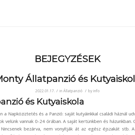
BEJEGYZÉSEK
onty Állatpanzió és Kutyaisko
/
/
2022.01.17.
in
Állatpanzió
by
info
anzió és Kutyaiskola
n a Napköziztetés és a Panzió: saját kutyáinkkal családi háznál ud
sok velünk vannak 0-24 órában. A saját kertünkben és házunkban. 
 Nincsenek bezárva, nem vonyítják át az egész éjszakát stb. A 