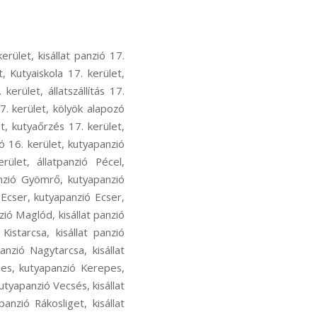
ecsés, kutyás sport Vecsés, kutya szocializáció Vecsés, kutyafuti Vecsés, kutyaoktatás Vecsés, nózi munka Vecsés, szimat suli Vecsés, nose work Vecsés, hoppers képzés Rákosliget, hoopers oktatás Rákosliget, hoopers tanfolyam Rákosliget, kutya futópados edzés Rákosliget, kutyás atlétika Rákosliget, kutyás atlétikai edzés Rákosliget, kutyás sport Rákosliget, kutya szocializáció Rákosliget, kutyafuti Rákosliget, kutyaoktatás Rákosliget, nózi munka Rákosliget, szimat suli Rákosliget, nose work Rákosliget, hoppers képzés Rákoshegy, hoopers oktatás Rákoshegy, hoopers tanfolyam Rákoshegy, kutya futópados edzés Rákoshegy, kutyás atlétika Rákoshegy, kutyás atlétikai edzés Rákoshegy, kutyás sport Rákoshegy, kutya szocializáció Rákoshegy, kutyafuti Rákoshegy, kutyaoktatás Rákoshegy, nózi munka Rákoshegy, szimat suli Rákoshegy, nose work Rákoshegy, hoppers képzés Ferihegy, hoopers oktatás Ferihegy, hoopers tanfolyam Ferihegy, kutya futópados edzés Ferihegy, kutyás atlétika Ferihegy, kutyás atlétikai edzés Ferihegy, kutyás sport Ferihegy, kutya szocializáció Ferihegy, kutyafuti Ferihegy, kutyaoktatás Ferihegy, nózi munka Ferihegy, szimat suli Ferihegy, nose work Ferihegy, hoppers képzés Isaszeg, hoopers oktatás Isaszeg, hoopers tanfolyam Isaszeg, kutya futópados edzés Isaszeg, kutyás atlétika Isaszeg, kutyás atlétikai edzés Isaszeg, kutyás sport Isaszeg, kutya szocializáció Isaszeg, kutyafuti Isaszeg, kutyaoktatás Isaszeg, nózi munka Isaszeg, szimat suli Isaszeg, nose work Isaszeg, hoppers képzés Csömör, hoopers oktatás Csömör, hoopers tanfolyam Csömör, kutya futópados edzés Csömör, kutyás atlétika Csömör, kutyás atlétikai edzés Csömör, kutyás sport Csömör, kutya szocializáció Csömör, kutyafuti Csömör, kutyaoktatás Csömör, nózi munka Csömör, szimat suli Csömör, nose work Csömör, hoppers képzés Pest megye, hoopers oktatás Pest megye, hoopers tanfolyam Pest megye, kutya futópados edzés Pest megye, kutyás atlétika Pest megye, kutyás atlétikai edzés Pest megye, kutyás sport Pest megye, kutya szocializáció Pest megye, kutyafuti Pest megye, kutyaoktatás Pest megye, nózi munka Pest megye, szimat suli Pest megye, nose work Pest megye, hoppers képzés Rákoscsaba-Újtelep, hoopers oktat