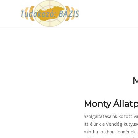
M
Monty Állatp
Szolgáltatásaink között va
itt élünk a Vendég kutyu
mintha otthon lennének.