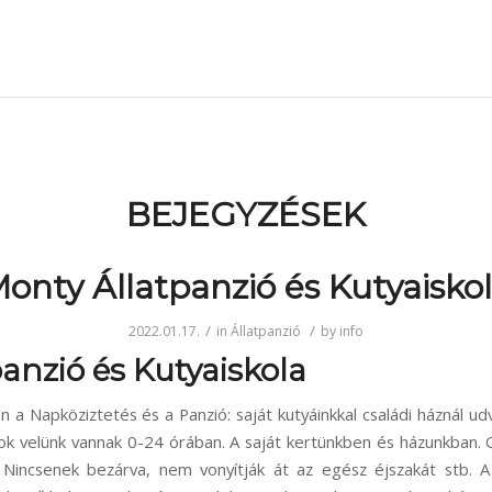
BEJEGYZÉSEK
onty Állatpanzió és Kutyaisko
/
/
2022.01.17.
in
Állatpanzió
by
info
anzió és Kutyaiskola
n a Napköziztetés és a Panzió: saját kutyáinkkal családi háznál ud
sok velünk vannak 0-24 órában. A saját kertünkben és házunkban. 
 Nincsenek bezárva, nem vonyítják át az egész éjszakát stb. A 