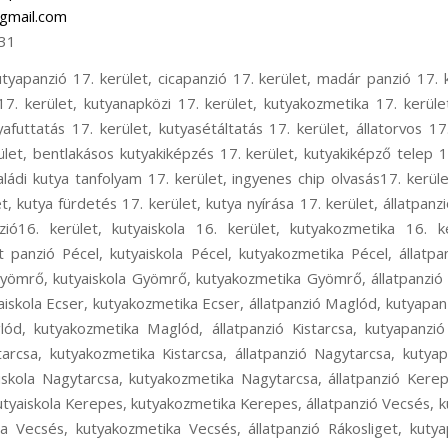
gmail.com
31
oskeresztúr, állatpanzió Ferihegy, kutyapanzió Ferihegy, kisállat panzió Ferihegy, kutyaiskola Ferihegy, kutya szállítás Ferihegy, kutyataxi Ferihegy, kutya elhelyezés Ferihegy, állatpanzió Isaszeg, kutyapanzió Isaszeg, kisállat panzió Isaszeg, kutyaiskola Isaszeg, kutyakozmetika Isaszeg, állatpanzió Csömör, kutyapanzió Csömör, kisállat panzió Csömör, kutyaiskola Csömör, kutyakozmetika Csömör, állatpanzió Pest megye, kutyapanzió Pest megye, kisállat panzió Pest megye, kutyaiskola Pest megye, állatpanzió Rákoscsaba, kutyapanzió Rákoscsaba, cicapanzió Rákoscsaba, madár panzió Rákoscsaba, kisállat panzió Rákoscsaba, rágcsáló panzió Rákoscsaba, kutyanapközi Rákoscsaba, kutyakozmetika Rákoscsaba, kutyaiskola Rákoscsaba, kutyaovi Rákoscsaba, kutyafuttatás Rákoscsaba, kutya sétáltatás Rákoscsaba, állatorvos Rákoscsaba, állatszállítás Rákoscsaba, kutyataxi Rákoscsaba, bentlakásos kutyakiképzés Rákoscsaba, kutyakiképző telep Rákoscsaba, kölyök alapozó tanfolyam Rákoscsaba, családi kutya tanfolyam Rákoscsaba, ingyenes chip olvasás Rákoscsaba, kutyaőrzés Rákoscsaba, kutyafelügyelet Rákoscsaba, kutya fürdetés Rákoscsaba, kutya nyírása Rákoscsaba, állatpanzió XVII. kerület, kutyapanzió XVII. kerület, cicapanzió XVII. kerület, madár panzió XVII. kerület, kisállat panzió XVII. kerület, rágcsáló panzió XVII. kerület, kutyanapközi XVII. kerület, kutyakozmetika XVII. kerület, kutyaiskola XVII. kerület, kutyaovi XVII. kerület, kutyafuttatás XVII. kerület, kutyasétáltatás XVII. kerület, állatorvos XVII. kerület, állatszállítás XVII. kerület, kutyataxi XVII. kerület, bentlakásos kutyakiképzés XVII. kerület, kutyakiképző telep XVII. kerület, kölyök alapozó tanfolyam XVII. kerület, családi kutya tanfolyam XVII. kerület, ingyenes chip olvasás XVII. kerület, kutyaőrzés XVII. kerület, kutyafelügyelet XVII. kerület, kutya fürdetés XVII. kerület, kutya nyírása XVII. kerület, állatpanzió Rákoscsaba-Újtelep, kutyapanzió Rákoscsaba-Újtelep, cicapanzió Rákoscsaba-Újtelep, madár panzió Rákoscsaba-Újtelep, kisállat panzió Rákoscsaba-Újtelep, rágcsáló panzió Rákoscsaba-Újtelep, kutyanapközi Rákoscsaba-Újtelep, kutyakozmetika Rákoscsaba-Újtelep, Kutyaiskola Rákoscsaba-Újtelep, kutyaovi Rákoscsaba-Újtelep, kutyafuttatás Rákoscsaba-Újtelep, kutyasétáltatás Rákoscsaba-Újtelep, állatorvos Rákoscsaba-Újtelep, állatszállítás Rákoscsaba-Újtelep, kutyataxi Rákoscsaba-Újtelep, bentlakásos kutyakiképzés Rákoscsaba-Újtelep, kutyakiképző telep Rákoscsaba-Újtelep, kölyök alapozó tanfolyam Rákoscsaba-Újtelep, családi kutya tanfolyam Rákoscsaba-Újtelep, ingyenes chip olvasás Rákoscsaba-Újtelep, kutyaőrzés Rákoscsaba-Újtelep, kutyafelügyelet Rákoscsaba-Újtelep, kutya fürdetés Rákoscsaba-Újtelep, kutya nyírása Rákoscsaba-Újtelep, hoppers képzés 17. kerület, hoopers oktatás 17. kerület, hoopers tanfolyam 17. kerület, kutya futópados edzés 17. kerület, futópad edzés 17. kerület, kutyás atlétika 17. kerület, kutyás atlétikai edzés 17. kerület, kutyás sport 17. kerület, kutya szocializáció 17. kerület, kutyafuti 17. kerület, kutyaoktatás 17. kerület, nózi munka 17. kerület, szimat suli 17. kerület, nose work 17. kerület, hoppers képzés 16. kerület, hoopers oktatás 16. kerület, hoopers tanfolyam 16. kerület, kutya futópados edzés 16. kerület, futópad edzés 16. kerület, kutyás atlétika 16. kerület, kutyás atlétikai edzés 16. kerület, kutyás sport 16. kerület, kutya szocializáció 16. kerület, kutyafuti 16. kerület, kutyaoktatás 16. kerület, nózi munka 16. kerület, szimat suli 16. kerület, nose work 16. kerület, hoppers képzés Pécel, hoopers oktatás Pécel, hoopers tanfolyam Pécel, kutya futópados edzés Pécel, kutya futópad edzés Pécel, kutyás atlétika Pécel, kutyás atlétikai edzés Pécel, kutyás sport Pécel, kutya szocializáció Pécel, kutyafuti Pécel, kutyaoktatás Pécel, nózi munka Pécel, szimat suli Pécel, nose work Pécel, hoppers képzés Gyömrő, hoopers oktatás Gyömrő, hoopers tanfolyam Gyömrő, kutya futópados edzés Gyömrő, futópad edzés Gyömrő, kutyás atlétika Gyömrő, kutyás atlétikai edzés Gyömrő, kutyás sport Gyömrő, kutya szocializáció Gyömrő, kutyafuti Gyömrő, kutyaoktatás Gyömrő, nózi munka Gyömrő, szimat suli Gyömrő, nose work Gyömrő, hoppers képzés Ecser, hoopers oktatás Ecser, hoopers tanfolyam Ecser, kutya futópados edzés Ecser, kutyás atlétika Ecser, kutyás atlétikai edzés Ecser, kutyás sport Ecser, kutya szocializáció Ecser, kutyafuti Ecser, kutyaoktatás Ecser, nózi munka Ecser, szimat suli Ecser, nose work Ecser, hoppers képzés Maglód, hoopers oktatás Maglód, hoopers tanfolyam Maglód, kutya futópados edzés Maglód, kutyás atlétika Maglód, kutyás atlétikai edzés Maglód, kutyás sport Maglód, kutya szocializáció Maglód, kutyafuti Maglód, kutyaoktatás Maglód, nózi munka Maglód, szimat suli Maglód, nose work Maglód, hoppers képzés Kistarcsa, hoopers oktatás Kistarcsa, hoopers tanfolyam Kistarcsa, kutya futópados edzés Kistarcsa, kutyás atlétika Kistarcsa, kutyás atlétikai edzés Kistarcsa, kutyás sport Kistarcsa, kutya szocializáció Kistarcsa, kutyafuti Kistarcsa, kutyaoktatás Kistarcsa, nózi munka Kistarcsa, szimat suli Kistarcsa, nose work Kistarcsa, hoppers képzés Nagytarcsa, hoopers oktatás Nagytarcsa, hoopers tanfolyam Nagytarcsa, kutya futópados edzés Nagytarcsa, kutyás atlétika Nagytarcsa, kutyás atlétikai edzés Nagytarcsa, kutyás sport Nagytarcsa, kutya szocializáció Nagytarcsa, kutyafuti Nagytarcsa, kutyaoktatás Nagytarcsa, nózi munka Nagytarcsa, szimat suli Nagytarcsa, nose work Nagytarcsa, hoppers képzés Vecsés, hoopers oktatás Vecsés, hoopers tanfolyam Vecsés, kutya futópados edzés Vecsés, kutyás atlétika Vecsés, kutyás atlétikai edzés V