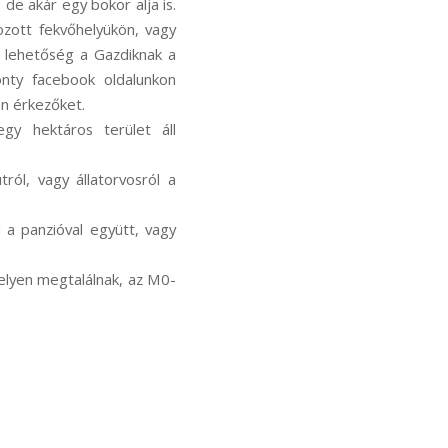
 de akár egy bokor alja is.
ozott fekvőhelyükön, vagy
s lehetőség a Gazdiknak a
onty facebook oldalunkon
an érkezőket.
egy hektáros terület áll
ról, vagy állatorvosról a
l a panzióval együtt, vagy
 helyen megtalálnak, az M0-