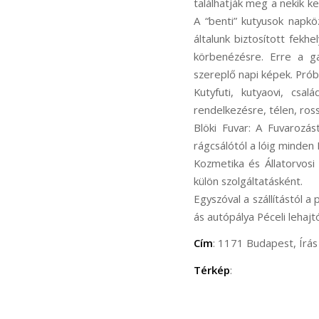
találhatják meg a nekik ke
A “benti” kutyusok napkö
általunk biztosított fek
körbenézésre. Erre a ga
szereplő napi képek. Prób
Kutyfuti, kutyaovi, csa
rendelkezésre, télen, ros
Blöki Fuvar: A Fuvarozás
rágcsálótól a lóig minden 
Kozmetika és Állatorvosi 
külön szolgáltatásként.
Egyszóval a szállítástól a
ás autópálya Péceli lehajt
Cím
: 1171 Budapest, Írás 
Térkép
: