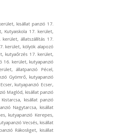
ecsés, kutyás sport Vecsés, kutya szocializáció Vecsés, kutyafuti Vecsés, kutyaoktatás Vecsés, nózi munka Vecsés, szimat suli Vecsés, nose work Vecsés, hoppers képzés Rákosliget, hoopers oktatás Rákosliget, hoopers tanfolyam Rákosliget, kutya futópados edzés Rákosliget, kutyás atlétika Rákosliget, kutyás atlétikai edzés Rákosliget, kutyás sport Rákosliget, kutya szocializáció Rákosliget, kutyafuti Rákosliget, kutyaoktatás Rákosliget, nózi munka Rákosliget, szimat suli Rákosliget, nose work Rákosliget, hoppers képzés Rákoshegy, hoopers oktatás Rákoshegy, hoopers tanfolyam Rákoshegy, kutya futópados edzés Rákoshegy, kutyás atlétika Rákoshegy, kutyás atlétikai edzés Rákoshegy, kutyás sport Rákoshegy, kutya szocializáció Rákoshegy, kutyafuti Rákoshegy, kutyaoktatás Rákoshegy, nózi munka Rákoshegy, szimat suli Rákoshegy, nose work Rákoshegy, hoppers képzés Ferihegy, hoopers oktatás Ferihegy, hoopers tanfolyam Ferihegy, kutya futópados edzés Ferihegy, kutyás atlétika Ferihegy, kutyás atlétikai edzés Ferihegy, kutyás sport Ferihegy, kutya szocializáció Ferihegy, kutyafuti Ferihegy, kutyaoktatás Ferihegy, nózi munka Ferihegy, szimat suli Ferihegy, nose work Ferihegy, hoppers képzés Isaszeg, hoopers oktatás Isaszeg, hoopers tanfolyam Isaszeg, kutya futópados edzés Isaszeg, kutyás atlétika Isaszeg, kutyás atlétikai edzés Isaszeg, kutyás sport Isaszeg, kutya szocializáció Isaszeg, kutyafuti Isaszeg, kutyaoktatás Isaszeg, nózi munka Isaszeg, szimat suli Isaszeg, nose work Isaszeg, hoppers képzés Csömör, hoopers oktatás Csömör, hoopers tanfolyam Csömör, kutya futópados edzés Csömör, kutyás atlétika Csömör, kutyás atlétikai edzés Csömör, kutyás sport Csömör, kutya szocializáció Csömör, kutyafuti Csömör, kutyaoktatás Csömör, nózi munka Csömör, szimat suli Csömör, nose work Csömör, hoppers képzés Pest megye, hoopers oktatás Pest megye, hoopers tanfolyam Pest megye, kutya futópados edzés Pest megye, kutyás atlétika Pest megye, kutyás atlétikai edzés Pest megye, kutyás sport Pest megye, kutya szocializáció Pest megye, kutyafuti Pest megye, kutyaoktatás Pest megye, nózi munka Pest megye, szimat suli Pest megye, nose work Pest megye, hoppers képzés Rákoscsaba-Újtelep, hoopers oktat