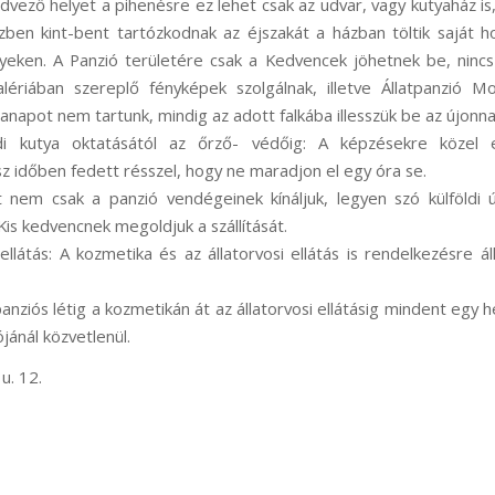
dvező helyet a pihenésre ez lehet csak az udvar, vagy kutyaház is,
zben kint-bent tartózkodnak az éjszakát a házban töltik saját h
helyeken. A Panzió területére csak a Kedvencek jöhetnek be, ninc
lériában szereplő fényképek szolgálnak, illetve Állatpanzió M
anapot nem tartunk, mindig az adott falkába illesszük be az újonn
ládi kutya oktatásától az őrző- védőig: A képzésekre közel 
sz időben fedett résszel, hogy ne maradjon el egy óra se.
t nem csak a panzió vendégeinek kínáljuk, legyen szó külföldi út
Kis kedvencnek megoldjuk a szállítását.
ellátás: A kozmetika és az állatorvosi ellátás is rendelkezésre ál
 panziós létig a kozmetikán át az állatorvosi ellátásig mindent egy
ójánál közvetlenül.
u. 12.