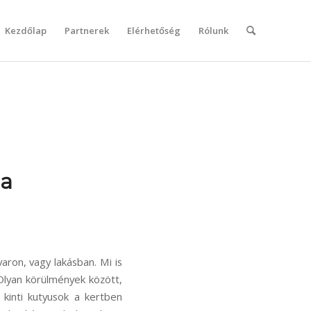
Kezdőlap
Partnerek
Elérhetőség
Rólunk
la
varon, vagy lakásban. Mi is
Olyan körülmények között,
kinti kutyusok a kertben