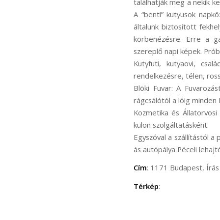
találhatják meg a nekik ke
A “benti” kutyusok napkö
általunk biztosított fek
körbenézésre. Erre a ga
szereplő napi képek. Prób
Kutyfuti, kutyaovi, csa
rendelkezésre, télen, ros
Blöki Fuvar: A Fuvarozás
rágcsálótól a lóig minden 
Kozmetika és Állatorvosi 
külön szolgáltatásként.
Egyszóval a szállítástól a
ás autópálya Péceli lehajt
Cím
: 1171 Budapest, Írás 
Térkép
: