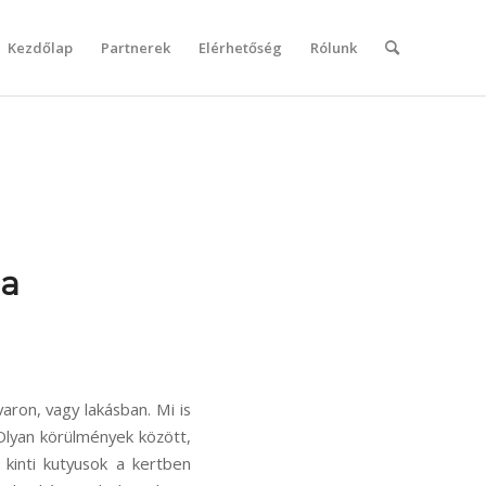
Kezdőlap
Partnerek
Elérhetőség
Rólunk
la
varon, vagy lakásban. Mi is
Olyan körülmények között,
kinti kutyusok a kertben