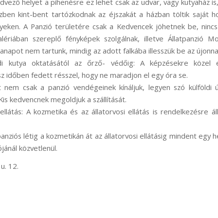
dvező helyet a pihenésre ez lehet csak az udvar, vagy kutyaház is,
zben kint-bent tartózkodnak az éjszakát a házban töltik saját h
helyeken. A Panzió területére csak a Kedvencek jöhetnek be, ninc
lériában szereplő fényképek szolgálnak, illetve Állatpanzió M
anapot nem tartunk, mindig az adott falkába illesszük be az újonn
ládi kutya oktatásától az őrző- védőig: A képzésekre közel 
sz időben fedett résszel, hogy ne maradjon el egy óra se.
t nem csak a panzió vendégeinek kínáljuk, legyen szó külföldi út
Kis kedvencnek megoldjuk a szállítását.
ellátás: A kozmetika és az állatorvosi ellátás is rendelkezésre ál
 panziós létig a kozmetikán át az állatorvosi ellátásig mindent egy
ójánál közvetlenül.
u. 12.