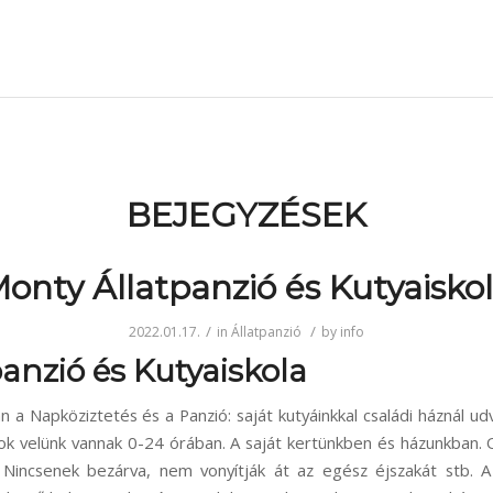
BEJEGYZÉSEK
onty Állatpanzió és Kutyaisko
/
/
2022.01.17.
in
Állatpanzió
by
info
anzió és Kutyaiskola
n a Napköziztetés és a Panzió: saját kutyáinkkal családi háznál ud
sok velünk vannak 0-24 órában. A saját kertünkben és házunkban. 
 Nincsenek bezárva, nem vonyítják át az egész éjszakát stb. A 