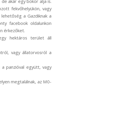
 de akár egy bokor alja is.
ozott fekvőhelyükön, vagy
s lehetőség a Gazdiknak a
onty facebook oldalunkon
an érkezőket.
egy hektáros terület áll
ról, vagy állatorvosról a
l a panzióval együtt, vagy
 helyen megtalálnak, az M0-