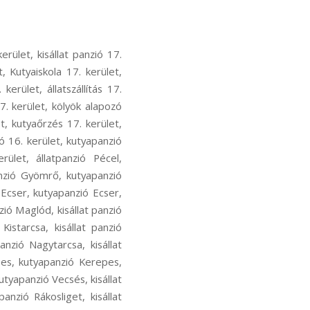
ecsés, kutyás sport Vecsés, kutya szocializáció Vecsés, kutyafuti Vecsés, kutyaoktatás Vecsés, nózi munka Vecsés, szimat suli Vecsés, nose work Vecsés, hoppers képzés Rákosliget, hoopers oktatás Rákosliget, hoopers tanfolyam Rákosliget, kutya futópados edzés Rákosliget, kutyás atlétika Rákosliget, kutyás atlétikai edzés Rákosliget, kutyás sport Rákosliget, kutya szocializáció Rákosliget, kutyafuti Rákosliget, kutyaoktatás Rákosliget, nózi munka Rákosliget, szimat suli Rákosliget, nose work Rákosliget, hoppers képzés Rákoshegy, hoopers oktatás Rákoshegy, hoopers tanfolyam Rákoshegy, kutya futópados edzés Rákoshegy, kutyás atlétika Rákoshegy, kutyás atlétikai edzés Rákoshegy, kutyás sport Rákoshegy, kutya szocializáció Rákoshegy, kutyafuti Rákoshegy, kutyaoktatás Rákoshegy, nózi munka Rákoshegy, szimat suli Rákoshegy, nose work Rákoshegy, hoppers képzés Ferihegy, hoopers oktatás Ferihegy, hoopers tanfolyam Ferihegy, kutya futópados edzés Ferihegy, kutyás atlétika Ferihegy, kutyás atlétikai edzés Ferihegy, kutyás sport Ferihegy, kutya szocializáció Ferihegy, kutyafuti Ferihegy, kutyaoktatás Ferihegy, nózi munka Ferihegy, szimat suli Ferihegy, nose work Ferihegy, hoppers képzés Isaszeg, hoopers oktatás Isaszeg, hoopers tanfolyam Isaszeg, kutya futópados edzés Isaszeg, kutyás atlétika Isaszeg, kutyás atlétikai edzés Isaszeg, kutyás sport Isaszeg, kutya szocializáció Isaszeg, kutyafuti Isaszeg, kutyaoktatás Isaszeg, nózi munka Isaszeg, szimat suli Isaszeg, nose work Isaszeg, hoppers képzés Csömör, hoopers oktatás Csömör, hoopers tanfolyam Csömör, kutya futópados edzés Csömör, kutyás atlétika Csömör, kutyás atlétikai edzés Csömör, kutyás sport Csömör, kutya szocializáció Csömör, kutyafuti Csömör, kutyaoktatás Csömör, nózi munka Csömör, szimat suli Csömör, nose work Csömör, hoppers képzés Pest megye, hoopers oktatás Pest megye, hoopers tanfolyam Pest megye, kutya futópados edzés Pest megye, kutyás atlétika Pest megye, kutyás atlétikai edzés Pest megye, kutyás sport Pest megye, kutya szocializáció Pest megye, kutyafuti Pest megye, kutyaoktatás Pest megye, nózi munka Pest megye, szimat suli Pest megye, nose work Pest megye, hoppers képzés Rákoscsaba-Újtelep, hoopers oktat