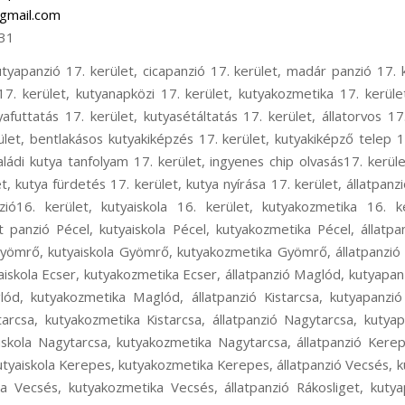
gmail.com
31
oskeresztúr, állatpanzió Ferihegy, kutyapanzió Ferihegy, kisállat panzió Ferihegy, kutyaiskola Ferihegy, kutya szállítás Ferihegy, kutyataxi Ferihegy, kutya elhelyezés Ferihegy, állatpanzió Isaszeg, kutyapanzió Isaszeg, kisállat panzió Isaszeg, kutyaiskola Isaszeg, kutyakozmetika Isaszeg, állatpanzió Csömör, kutyapanzió Csömör, kisállat panzió Csömör, kutyaiskola Csömör, kutyakozmetika Csömör, állatpanzió Pest megye, kutyapanzió Pest megye, kisállat panzió Pest megye, kutyaiskola Pest megye, állatpanzió Rákoscsaba, kutyapanzió Rákoscsaba, cicapanzió Rákoscsaba, madár panzió Rákoscsaba, kisállat panzió Rákoscsaba, rágcsáló panzió Rákoscsaba, kutyanapközi Rákoscsaba, kutyakozmetika Rákoscsaba, kutyaiskola Rákoscsaba, kutyaovi Rákoscsaba, kutyafuttatás Rákoscsaba, kutya sétáltatás Rákoscsaba, állatorvos Rákoscsaba, állatszállítás Rákoscsaba, kutyataxi Rákoscsaba, bentlakásos kutyakiképzés Rákoscsaba, kutyakiképző telep Rákoscsaba, kölyök alapozó tanfolyam Rákoscsaba, családi kutya tanfolyam Rákoscsaba, ingyenes chip olvasás Rákoscsaba, kutyaőrzés Rákoscsaba, kutyafelügyelet Rákoscsaba, kutya fürdetés Rákoscsaba, kutya nyírása Rákoscsaba, állatpanzió XVII. kerület, kutyapanzió XVII. kerület, cicapanzió XVII. kerület, madár panzió XVII. kerület, kisállat panzió XVII. kerület, rágcsáló panzió XVII. kerület, kutyanapközi XVII. kerület, kutyakozmetika XVII. kerület, kutyaiskola XVII. kerület, kutyaovi XVII. kerület, kutyafuttatás XVII. kerület, kutyasétáltatás XVII. kerület, állatorvos XVII. kerület, állatszállítás XVII. kerület, kutyataxi XVII. kerület, bentlakásos kutyakiképzés XVII. kerület, kutyakiképző telep XVII. kerület, kölyök alapozó tanfolyam XVII. kerület, családi kutya tanfolyam XVII. kerület, ingyenes chip olvasás XVII. kerület, kutyaőrzés XVII. kerület, kutyafelügyelet XVII. kerület, kutya fürdetés XVII. kerület, kutya nyírása XVII. kerület, állatpanzió Rákoscsaba-Újtelep, kutyapanzió Rákoscsaba-Újtelep, cicapanzió Rákoscsaba-Újtelep, madár panzió Rákoscsaba-Újtelep, kisállat panzió Rákoscsaba-Újtelep, rágcsáló panzió Rákoscsaba-Újtelep, kutyanapközi Rákoscsaba-Újtelep, kutyakozmetika Rákoscsaba-Újtelep, Kutyaiskola Rákoscsaba-Újtelep, kutyaovi Rákoscsaba-Újtelep, kutyafuttatás Rákoscsaba-Újtelep, kutyasétáltatás Rákoscsaba-Újtelep, állatorvos Rákoscsaba-Újtelep, állatszállítás Rákoscsaba-Újtelep, kutyataxi Rákoscsaba-Újtelep, bentlakásos kutyakiképzés Rákoscsaba-Újtelep, kutyakiképző telep Rákoscsaba-Újtelep, kölyök alapozó tanfolyam Rákoscsaba-Újtelep, családi kutya tanfolyam Rákoscsaba-Újtelep, ingyenes chip olvasás Rákoscsaba-Újtelep, kutyaőrzés Rákoscsaba-Újtelep, kutyafelügyelet Rákoscsaba-Újtelep, kutya fürdetés Rákoscsaba-Újtelep, kutya nyírása Rákoscsaba-Újtelep, hoppers képzés 17. kerület, hoopers oktatás 17. kerület, hoopers tanfolyam 17. kerület, kutya futópados edzés 17. kerület, futópad edzés 17. kerület, kutyás atlétika 17. kerület, kutyás atlétikai edzés 17. kerület, kutyás sport 17. kerület, kutya szocializáció 17. kerület, kutyafuti 17. kerület, kutyaoktatás 17. kerület, nózi munka 17. kerület, szimat suli 17. kerület, nose work 17. kerület, hoppers képzés 16. kerület, hoopers oktatás 16. kerület, hoopers tanfolyam 16. kerület, kutya futópados edzés 16. kerület, futópad edzés 16. kerület, kutyás atlétika 16. kerület, kutyás atlétikai edzés 16. kerület, kutyás sport 16. kerület, kutya szocializáció 16. kerület, kutyafuti 16. kerület, kutyaoktatás 16. kerület, nózi munka 16. kerület, szimat suli 16. kerület, nose work 16. kerület, hoppers képzés Pécel, hoopers oktatás Pécel, hoopers tanfolyam Pécel, kutya futópados edzés Pécel, kutya futópad edzés Pécel, kutyás atlétika Pécel, kutyás atlétikai edzés Pécel, kutyás sport Pécel, kutya szocializáció Pécel, kutyafuti Pécel, kutyaoktatás Pécel, nózi munka Pécel, szimat suli Pécel, nose work Pécel, hoppers képzés Gyömrő, hoopers oktatás Gyömrő, hoopers tanfolyam Gyömrő, kutya futópados edzés Gyömrő, futópad edzés Gyömrő, kutyás atlétika Gyömrő, kutyás atlétikai edzés Gyömrő, kutyás sport Gyömrő, kutya szocializáció Gyömrő, kutyafuti Gyömrő, kutyaoktatás Gyömrő, nózi munka Gyömrő, szimat suli Gyömrő, nose work Gyömrő, hoppers képzés Ecser, hoopers oktatás Ecser, hoopers tanfolyam Ecser, kutya futópados edzés Ecser, kutyás atlétika Ecser, kutyás atlétikai edzés Ecser, kutyás sport Ecser, kutya szocializáció Ecser, kutyafuti Ecser, kutyaoktatás Ecser, nózi munka Ecser, szimat suli Ecser, nose work Ecser, hoppers képzés Maglód, hoopers oktatás Maglód, hoopers tanfolyam Maglód, kutya futópados edzés Maglód, kutyás atlétika Maglód, kutyás atlétikai edzés Maglód, kutyás sport Maglód, kutya szocializáció Maglód, kutyafuti Maglód, kutyaoktatás Maglód, nózi munka Maglód, szimat suli Maglód, nose work Maglód, hoppers képzés Kistarcsa, hoopers oktatás Kistarcsa, hoopers tanfolyam Kistarcsa, kutya futópados edzés Kistarcsa, kutyás atlétika Kistarcsa, kutyás atlétikai edzés Kistarcsa, kutyás sport Kistarcsa, kutya szocializáció Kistarcsa, kutyafuti Kistarcsa, kutyaoktatás Kistarcsa, nózi munka Kistarcsa, szimat suli Kistarcsa, nose work Kistarcsa, hoppers képzés Nagytarcsa, hoopers oktatás Nagytarcsa, hoopers tanfolyam Nagytarcsa, kutya futópados edzés Nagytarcsa, kutyás atlétika Nagytarcsa, kutyás atlétikai edzés Nagytarcsa, kutyás sport Nagytarcsa, kutya szocializáció Nagytarcsa, kutyafuti Nagytarcsa, kutyaoktatás Nagytarcsa, nózi munka Nagytarcsa, szimat suli Nagytarcsa, nose work Nagytarcsa, hoppers képzés Vecsés, hoopers oktatás Vecsés, hoopers tanfolyam Vecsés, kutya futópados edzés Vecsés, kutyás atlétika Vecsés, kutyás atlétikai edzés V