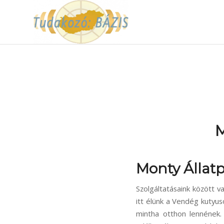
M
Monty Állatp
Szolgáltatásaink között va
itt élünk a Vendég kutyu
mintha otthon lennének.