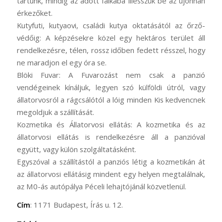
tartunk, mindig az adott falkába illesszük be az újonnan
érkezőket.
Kutyfuti, kutyaovi, családi kutya oktatásától az őrző-
védőig: A képzésekre közel egy hektáros terület áll
rendelkezésre, télen, rossz időben fedett résszel, hogy
ne maradjon el egy óra se.
Blöki Fuvar: A Fuvarozást nem csak a panzió
vendégeinek kínáljuk, legyen szó külföldi útról, vagy
állatorvosról a rágcsálótól a lóig minden Kis kedvencnek
megoldjuk a szállítását.
Kozmetika és Állatorvosi ellátás: A kozmetika és az
állatorvosi ellátás is rendelkezésre áll a panzióval
együtt, vagy külön szolgáltatásként.
Egyszóval a szállítástól a panziós létig a kozmetikán át
az állatorvosi ellátásig mindent egy helyen megtalálnak,
az M0-ás autópálya Péceli lehajtójánál közvetlenül.
Cím
: 1171 Budapest, Írás u. 12.