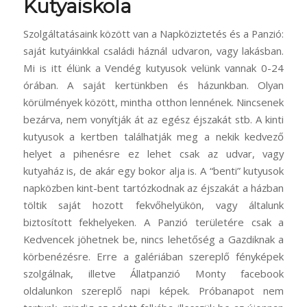
Kutyaiskola
Szolgáltatásaink között van a Napköziztetés és a Panzió:
saját kutyáinkkal családi háznál udvaron, vagy lakásban.
Mi is itt élünk a Vendég kutyusok velünk vannak 0-24
órában. A saját kertünkben és házunkban. Olyan
körülmények között, mintha otthon lennének. Nincsenek
bezárva, nem vonyítják át az egész éjszakát stb. A kinti
kutyusok a kertben találhatják meg a nekik kedvező
helyet a pihenésre ez lehet csak az udvar, vagy
kutyaház is, de akár egy bokor alja is. A “benti” kutyusok
napközben kint-bent tartózkodnak az éjszakát a házban
töltik saját hozott fekvőhelyükön, vagy általunk
biztosított fekhelyeken. A Panzió területére csak a
Kedvencek jöhetnek be, nincs lehetőség a Gazdiknak a
körbenézésre. Erre a galériában szereplő fényképek
szolgálnak, illetve Állatpanzió Monty facebook
oldalunkon szereplő napi képek. Próbanapot nem