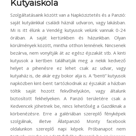
Kutyaiskola
Szolgáltatásaink között van a Napköziztetés és a Panzió:
saját kutyáinkkal családi háznál udvaron, vagy lakásban.
Mi is itt élünk a Vendég kutyusok velünk vannak 0-24
órában. A saját kertünkben és házunkban. Olyan
körülmények között, mintha otthon lennének. Nincsenek
bezárva, nem vonyítják át az egész éjszakát stb. A kinti
kutyusok a kertben találhatják meg a nekik kedvező
helyet a pihenésre ez lehet csak az udvar, vagy
kutyaház is, de akár egy bokor alja is. A “benti” kutyusok
napközben kint-bent tartózkodnak az éjszakát a házban
töltik saját hozott fekvőhelyükön, vagy általunk
biztosított fekhelyeken. A Panzió területére csak a
Kedvencek jöhetnek be, nincs lehetőség a Gazdiknak a
körbenézésre. Erre a galériában szereplő fényképek
szolgálnak, illetve Állatpanzió Monty facebook
oldalunkon szereplő napi képek. Próbanapot nem