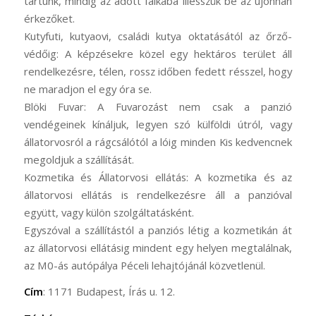
tartunk, mindig az adott falkába illesszük be az újonnan
érkezőket.
Kutyfuti, kutyaovi, családi kutya oktatásától az őrző-
védőig: A képzésekre közel egy hektáros terület áll
rendelkezésre, télen, rossz időben fedett résszel, hogy
ne maradjon el egy óra se.
Blöki Fuvar: A Fuvarozást nem csak a panzió
vendégeinek kínáljuk, legyen szó külföldi útról, vagy
állatorvosról a rágcsálótól a lóig minden Kis kedvencnek
megoldjuk a szállítását.
Kozmetika és Állatorvosi ellátás: A kozmetika és az
állatorvosi ellátás is rendelkezésre áll a panzióval
együtt, vagy külön szolgáltatásként.
Egyszóval a szállítástól a panziós létig a kozmetikán át
az állatorvosi ellátásig mindent egy helyen megtalálnak,
az M0-ás autópálya Péceli lehajtójánál közvetlenül.
Cím
: 1171 Budapest, Írás u. 12.