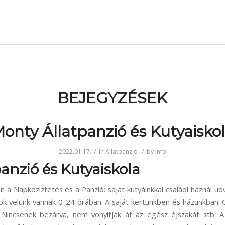
BEJEGYZÉSEK
onty Állatpanzió és Kutyaisko
/
/
2022.01.17.
in
Állatpanzió
by
info
anzió és Kutyaiskola
n a Napköziztetés és a Panzió: saját kutyáinkkal családi háznál ud
sok velünk vannak 0-24 órában. A saját kertünkben és házunkban. 
 Nincsenek bezárva, nem vonyítják át az egész éjszakát stb. A 