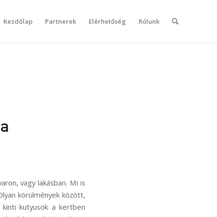
Kezdőlap
Partnerek
Elérhetőség
Rólunk
la
varon, vagy lakásban. Mi is
Olyan körülmények között,
kinti kutyusok a kertben