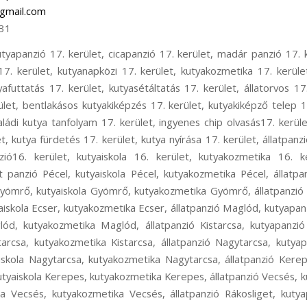
gmail.com
31
oskeresztúr, állatpanzió Ferihegy, kutyapanzió Ferihegy, kisállat panzió Ferihegy, kutyaiskola Ferihegy, kutya szállítás Ferihegy, kutyataxi Ferihegy, kutya elhelyezés Ferihegy, állatpanzió Isaszeg, kutyapanzió Isaszeg, kisállat panzió Isaszeg, kutyaiskola Isaszeg, kutyakozmetika Isaszeg, állatpanzió Csömör, kutyapanzió Csömör, kisállat panzió Csömör, kutyaiskola Csömör, kutyakozmetika Csömör, állatpanzió Pest megye, kutyapanzió Pest megye, kisállat panzió Pest megye, kutyaiskola Pest megye, állatpanzió Rákoscsaba, kutyapanzió Rákoscsaba, cicapanzió Rákoscsaba, madár panzió Rákoscsaba, kisállat panzió Rákoscsaba, rágcsáló panzió Rákoscsaba, kutyanapközi Rákoscsaba, kutyakozmetika Rákoscsaba, kutyaiskola Rákoscsaba, kutyaovi Rákoscsaba, kutyafuttatás Rákoscsaba, kutya sétáltatás Rákoscsaba, állatorvos Rákoscsaba, állatszállítás Rákoscsaba, kutyataxi Rákoscsaba, bentlakásos kutyakiképzés Rákoscsaba, kutyakiképző telep Rákoscsaba, kölyök alapozó tanfolyam Rákoscsaba, családi kutya tanfolyam Rákoscsaba, ingyenes chip olvasás Rákoscsaba, kutyaőrzés Rákoscsaba, kutyafelügyelet Rákoscsaba, kutya fürdetés Rákoscsaba, kutya nyírása Rákoscsaba, állatpanzió XVII. kerület, kutyapanzió XVII. kerület, cicapanzió XVII. kerület, madár panzió XVII. kerület, kisállat panzió XVII. kerület, rágcsáló panzió XVII. kerület, kutyanapközi XVII. kerület, kutyakozmetika XVII. kerület, kutyaiskola XVII. kerület, kutyaovi XVII. kerület, kutyafuttatás XVII. kerület, kutyasétáltatás XVII. kerület, állatorvos XVII. kerület, állatszállítás XVII. kerület, kutyataxi XVII. kerület, bentlakásos kutyakiképzés XVII. kerület, kutyakiképző telep XVII. kerület, kölyök alapozó tanfolyam XVII. kerület, családi kutya tanfolyam XVII. kerület, ingyenes chip olvasás XVII. kerület, kutyaőrzés XVII. kerület, kutyafelügyelet XVII. kerület, kutya fürdetés XVII. kerület, kutya nyírása XVII. kerület, állatpanzió Rákoscsaba-Újtelep, kutyapanzió Rákoscsaba-Újtelep, cicapanzió Rákoscsaba-Újtelep, madár panzió Rákoscsaba-Újtelep, kisállat panzió Rákoscsaba-Újtelep, rágcsáló panzió Rákoscsaba-Újtelep, kutyanapközi Rákoscsaba-Újtelep, kutyakozmetika Rákoscsaba-Újtelep, Kutyaiskola Rákoscsaba-Újtelep, kutyaovi Rákoscsaba-Újtelep, kutyafuttatás Rákoscsaba-Újtelep, kutyasétáltatás Rákoscsaba-Újtelep, állatorvos Rákoscsaba-Újtelep, állatszállítás Rákoscsaba-Újtelep, kutyataxi Rákoscsaba-Újtelep, bentlakásos kutyakiképzés Rákoscsaba-Újtelep, kutyakiképző telep Rákoscsaba-Újtelep, kölyök alapozó tanfolyam Rákoscsaba-Újtelep, családi kutya tanfolyam Rákoscsaba-Újtelep, ingyenes chip olvasás Rákoscsaba-Újtelep, kutyaőrzés Rákoscsaba-Újtelep, kutyafelügyelet Rákoscsaba-Újtelep, kutya fürdetés Rákoscsaba-Újtelep, kutya nyírása Rákoscsaba-Újtelep, hoppers képzés 17. kerület, hoopers oktatás 17. kerület, hoopers tanfolyam 17. kerület, kutya futópados edzés 17. kerület, futópad edzés 17. kerület, kutyás atlétika 17. kerület, kutyás atlétikai edzés 17. kerület, kutyás sport 17. kerület, kutya szocializáció 17. kerület, kutyafuti 17. kerület, kutyaoktatás 17. kerület, nózi munka 17. kerület, szimat suli 17. kerület, nose work 17. kerület, hoppers képzés 16. kerület, hoopers oktatás 16. kerület, hoopers tanfolyam 16. kerület, kutya futópados edzés 16. kerület, futópad edzés 16. kerület, kutyás atlétika 16. kerület, kutyás atlétikai edzés 16. kerület, kutyás sport 16. kerület, kutya szocializáció 16. kerület, kutyafuti 16. kerület, kutyaoktatás 16. kerület, nózi munka 16. kerület, szimat suli 16. kerület, nose work 16. kerület, hoppers képzés Pécel, hoopers oktatás Pécel, hoopers tanfolyam Pécel, kutya futópados edzés Pécel, kutya futópad edzés Pécel, kutyás atlétika Pécel, kutyás atlétikai edzés Pécel, kutyás sport Pécel, kutya szocializáció Pécel, kutyafuti Pécel, kutyaoktatás Pécel, nózi munka Pécel, szimat suli Pécel, nose work Pécel, hoppers képzés Gyömrő, hoopers oktatás Gyömrő, hoopers tanfolyam Gyömrő, kutya futópados edzés Gyömrő, futópad edzés Gyömrő, kutyás atlétika Gyömrő, kutyás atlétikai edzés Gyömrő, kutyás sport Gyömrő, kutya szocializáció Gyömrő, kutyafuti Gyömrő, kutyaoktatás Gyömrő, nózi munka Gyömrő, szimat suli Gyömrő, nose work Gyömrő, hoppers képzés Ecser, hoopers oktatás Ecser, hoopers tanfolyam Ecser, kutya futópados edzés Ecser, kutyás atlétika Ecser, kutyás atlétikai edzés Ecser, kutyás sport Ecser, kutya szocializáció Ecser, kutyafuti Ecser, kutyaoktatás Ecser, nózi munka Ecser, szimat suli Ecser, nose work Ecser, hoppers képzés Maglód, hoopers oktatás Maglód, hoopers tanfolyam Maglód, kutya futópados edzés Maglód, kutyás atlétika Maglód, kutyás atlétikai edzés Maglód, kutyás sport Maglód, kutya szocializáció Maglód, kutyafuti Maglód, kutyaoktatás Maglód, nózi munka Maglód, szimat suli Maglód, nose work Maglód, hoppers képzés Kistarcsa, hoopers oktatás Kistarcsa, hoopers tanfolyam Kistarcsa, kutya futópados edzés Kistarcsa, kutyás atlétika Kistarcsa, kutyás atlétikai edzés Kistarcsa, kutyás sport Kistarcsa, kutya szocializáció Kistarcsa, kutyafuti Kistarcsa, kutyaoktatás Kistarcsa, nózi munka Kistarcsa, szimat suli Kistarcsa, nose work Kistarcsa, hoppers képzés Nagytarcsa, hoopers oktatás Nagytarcsa, hoopers tanfolyam Nagytarcsa, kutya futópados edzés Nagytarcsa, kutyás atlétika Nagytarcsa, kutyás atlétikai edzés Nagytarcsa, kutyás sport Nagytarcsa, kutya szocializáció Nagytarcsa, kutyafuti Nagytarcsa, kutyaoktatás Nagytarcsa, nózi munka Nagytarcsa, szimat suli Nagytarcsa, nose work Nagytarcsa, hoppers képzés Vecsés, hoopers oktatás Vecsés, hoopers tanfolyam Vecsés, kutya futópados edzés Vecsés, kutyás atlétika Vecsés, kutyás atlétikai edzés V