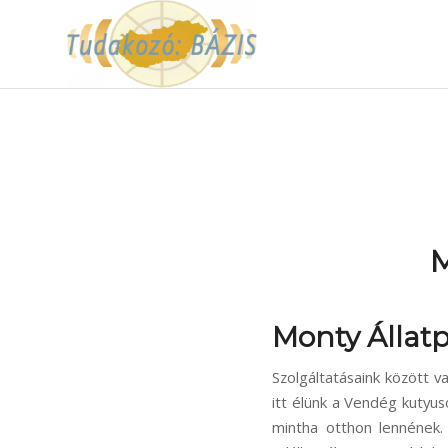
M
Monty Állatp
Szolgáltatásaink között va
itt élünk a Vendég kutyu
mintha otthon lennének.