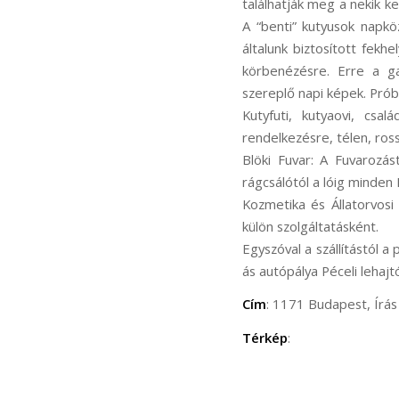
találhatják meg a nekik ke
A “benti” kutyusok napkö
általunk biztosított fek
körbenézésre. Erre a ga
szereplő napi képek. Prób
Kutyfuti, kutyaovi, csa
rendelkezésre, télen, ros
Blöki Fuvar: A Fuvarozás
rágcsálótól a lóig minden 
Kozmetika és Állatorvosi 
külön szolgáltatásként.
Egyszóval a szállítástól a
ás autópálya Péceli lehajt
Cím
: 1171 Budapest, Írás 
Térkép
: