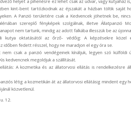
dvező helyet a pihenésre ez lehet csak az udvar, vagy kutyaház is,
zben kint-bent tartózkodnak az éjszakát a házban töltik saját h
helyeken. A Panzió területére csak a Kedvencek jöhetnek be, ninc
lériában szereplő fényképek szolgálnak, illetve Állatpanzió M
anapot nem tartunk, mindig az adott falkába illesszük be az újonn
ládi kutya oktatásától az őrző- védőig: A képzésekre közel 
sz időben fedett résszel, hogy ne maradjon el egy óra se.
t nem csak a panzió vendégeinek kínáljuk, legyen szó külföldi út
Kis kedvencnek megoldjuk a szállítását.
ellátás: A kozmetika és az állatorvosi ellátás is rendelkezésre ál
 panziós létig a kozmetikán át az állatorvosi ellátásig mindent egy
ójánál közvetlenül.
u. 12.