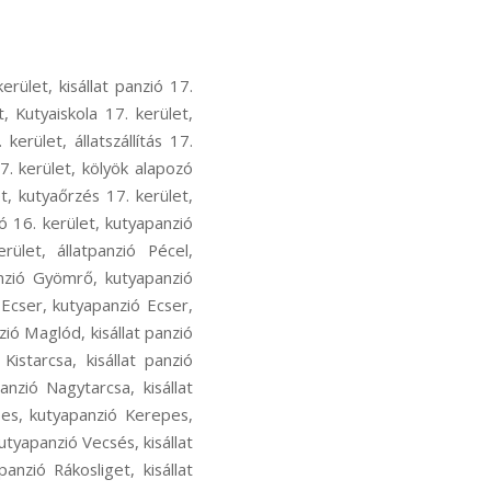
ecsés, kutyás sport Vecsés, kutya szocializáció Vecsés, kutyafuti Vecsés, kutyaoktatás Vecsés, nózi munka Vecsés, szimat suli Vecsés, nose work Vecsés, hoppers képzés Rákosliget, hoopers oktatás Rákosliget, hoopers tanfolyam Rákosliget, kutya futópados edzés Rákosliget, kutyás atlétika Rákosliget, kutyás atlétikai edzés Rákosliget, kutyás sport Rákosliget, kutya szocializáció Rákosliget, kutyafuti Rákosliget, kutyaoktatás Rákosliget, nózi munka Rákosliget, szimat suli Rákosliget, nose work Rákosliget, hoppers képzés Rákoshegy, hoopers oktatás Rákoshegy, hoopers tanfolyam Rákoshegy, kutya futópados edzés Rákoshegy, kutyás atlétika Rákoshegy, kutyás atlétikai edzés Rákoshegy, kutyás sport Rákoshegy, kutya szocializáció Rákoshegy, kutyafuti Rákoshegy, kutyaoktatás Rákoshegy, nózi munka Rákoshegy, szimat suli Rákoshegy, nose work Rákoshegy, hoppers képzés Ferihegy, hoopers oktatás Ferihegy, hoopers tanfolyam Ferihegy, kutya futópados edzés Ferihegy, kutyás atlétika Ferihegy, kutyás atlétikai edzés Ferihegy, kutyás sport Ferihegy, kutya szocializáció Ferihegy, kutyafuti Ferihegy, kutyaoktatás Ferihegy, nózi munka Ferihegy, szimat suli Ferihegy, nose work Ferihegy, hoppers képzés Isaszeg, hoopers oktatás Isaszeg, hoopers tanfolyam Isaszeg, kutya futópados edzés Isaszeg, kutyás atlétika Isaszeg, kutyás atlétikai edzés Isaszeg, kutyás sport Isaszeg, kutya szocializáció Isaszeg, kutyafuti Isaszeg, kutyaoktatás Isaszeg, nózi munka Isaszeg, szimat suli Isaszeg, nose work Isaszeg, hoppers képzés Csömör, hoopers oktatás Csömör, hoopers tanfolyam Csömör, kutya futópados edzés Csömör, kutyás atlétika Csömör, kutyás atlétikai edzés Csömör, kutyás sport Csömör, kutya szocializáció Csömör, kutyafuti Csömör, kutyaoktatás Csömör, nózi munka Csömör, szimat suli Csömör, nose work Csömör, hoppers képzés Pest megye, hoopers oktatás Pest megye, hoopers tanfolyam Pest megye, kutya futópados edzés Pest megye, kutyás atlétika Pest megye, kutyás atlétikai edzés Pest megye, kutyás sport Pest megye, kutya szocializáció Pest megye, kutyafuti Pest megye, kutyaoktatás Pest megye, nózi munka Pest megye, szimat suli Pest megye, nose work Pest megye, hoppers képzés Rákoscsaba-Újtelep, hoopers oktat