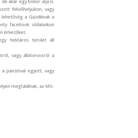
 de akár egy bokor alja is.
ozott fekvőhelyükön, vagy
s lehetőség a Gazdiknak a
onty facebook oldalunkon
an érkezőket.
egy hektáros terület áll
ról, vagy állatorvosról a
l a panzióval együtt, vagy
 helyen megtalálnak, az M0-