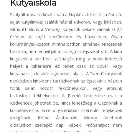
Kutyaiskola
Szolgáltatásaink között van a Napköziztetés és a Panzió:
saját kutyáinkkal családi háznál udvaron, vagy lakásban.
Mi is itt élünk a Vendég kutyusok velünk vannak 0-24
órában. A saját kertünkben és házunkban. Olyan
körülmények között, mintha otthon lennének. Nincsenek
bezárva, nem vonyítják át az egész éjszakát stb. A kinti
kutyusok a kertben találhatják meg a nekik kedvező
helyet a pihenésre ez lehet csak az udvar, vagy
kutyaház is, de akár egy bokor alja is. A “benti” kutyusok
napközben kint-bent tartózkodnak az éjszakát a házban
töltik saját hozott fekvőhelyükön, vagy általunk
biztosított fekhelyeken. A Panzió területére csak a
Kedvencek jöhetnek be, nincs lehetőség a Gazdiknak a
körbenézésre. Erre a galériában szereplő fényképek
szolgálnak, illetve Állatpanzió Monty facebook
oldalunkon szereplő napi képek. Próbanapot nem