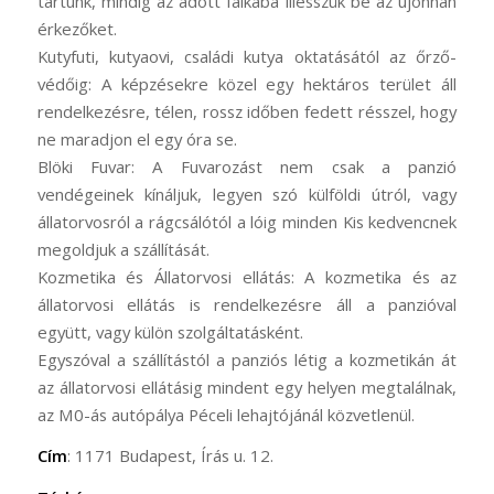
tartunk, mindig az adott falkába illesszük be az újonnan
érkezőket.
Kutyfuti, kutyaovi, családi kutya oktatásától az őrző-
védőig: A képzésekre közel egy hektáros terület áll
rendelkezésre, télen, rossz időben fedett résszel, hogy
ne maradjon el egy óra se.
Blöki Fuvar: A Fuvarozást nem csak a panzió
vendégeinek kínáljuk, legyen szó külföldi útról, vagy
állatorvosról a rágcsálótól a lóig minden Kis kedvencnek
megoldjuk a szállítását.
Kozmetika és Állatorvosi ellátás: A kozmetika és az
állatorvosi ellátás is rendelkezésre áll a panzióval
együtt, vagy külön szolgáltatásként.
Egyszóval a szállítástól a panziós létig a kozmetikán át
az állatorvosi ellátásig mindent egy helyen megtalálnak,
az M0-ás autópálya Péceli lehajtójánál közvetlenül.
Cím
: 1171 Budapest, Írás u. 12.