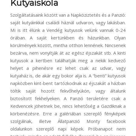
Kutyaiskola
Szolgáltatásaink között van a Napköziztetés és a Panzió:
saját kutyáinkkal családi háznál udvaron, vagy lakásban.
Mi is itt élünk a Vendég kutyusok velünk vannak 0-24
órában. A saját kertünkben és házunkban. Olyan
körülmények között, mintha otthon lennének. Nincsenek
bezárva, nem vonyítják át az egész éjszakát stb. A kinti
kutyusok a kertben találhatják meg a nekik kedvező
helyet a pihenésre ez lehet csak az udvar, vagy
kutyaház is, de akár egy bokor alja is. A “benti” kutyusok
napközben kint-bent tartózkodnak az éjszakát a házban
töltik saját hozott fekvőhelyükön, vagy általunk
biztosított fekhelyeken. A Panzió területére csak a
Kedvencek jöhetnek be, nincs lehetőség a Gazdiknak a
körbenézésre. Erre a galériában szereplő fényképek
szolgálnak, illetve Állatpanzió Monty facebook
oldalunkon szereplő napi képek. Próbanapot nem