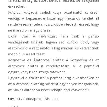
tartunk, mindig az adott falkába illesszük be az újonnan
érkezőket.
Kutyfuti, kutyaovi, családi kutya oktatásától az őrző-
védőig: A képzésekre közel egy hektáros terület áll
rendelkezésre, télen, rossz időben fedett résszel, hogy
ne maradjon el egy óra se.
Blöki Fuvar: A Fuvarozást nem csak a panzió
vendégeinek kínáljuk, legyen szó külföldi útról, vagy
állatorvosról a rágcsálótól a lóig minden Kis kedvencnek
megoldjuk a szállítását.
Kozmetika és Állatorvosi ellátás: A kozmetika és az
állatorvosi ellátás is rendelkezésre áll a panzióval
együtt, vagy külön szolgáltatásként.
Egyszóval a szállítástól a panziós létig a kozmetikán át
az állatorvosi ellátásig mindent egy helyen megtalálnak,
az M0-ás autópálya Péceli lehajtójánál közvetlenül.
Cím
: 1171 Budapest, Írás u. 12.