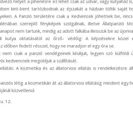
dvező helyet a pihenésre ez lehet csak az udvar, vagy kutyaház is,
zben kint-bent tartózkodnak az éjszakát a házban töltik saját h
helyeken. A Panzió területére csak a Kedvencek jöhetnek be, ninc
lériában szereplő fényképek szolgálnak, illetve Állatpanzió M
anapot nem tartunk, mindig az adott falkába illesszük be az újonn
ládi kutya oktatásától az őrző- védőig: A képzésekre közel 
sz időben fedett résszel, hogy ne maradjon el egy óra se.
t nem csak a panzió vendégeinek kínáljuk, legyen szó külföldi út
Kis kedvencnek megoldjuk a szállítását.
ellátás: A kozmetika és az állatorvosi ellátás is rendelkezésre ál
 panziós létig a kozmetikán át az állatorvosi ellátásig mindent egy
ójánál közvetlenül.
u. 12.