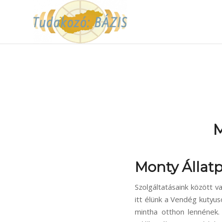
M
Monty Állatp
Szolgáltatásaink között va
itt élünk a Vendég kutyu
mintha otthon lennének.