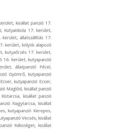
ecsés, kutyás sport Vecsés, kutya szocializáció Vecsés, kutyafuti Vecsés, kutyaoktatás Vecsés, nózi munka Vecsés, szimat suli Vecsés, nose work Vecsés, hoppers képzés Rákosliget, hoopers oktatás Rákosliget, hoopers tanfolyam Rákosliget, kutya futópados edzés Rákosliget, kutyás atlétika Rákosliget, kutyás atlétikai edzés Rákosliget, kutyás sport Rákosliget, kutya szocializáció Rákosliget, kutyafuti Rákosliget, kutyaoktatás Rákosliget, nózi munka Rákosliget, szimat suli Rákosliget, nose work Rákosliget, hoppers képzés Rákoshegy, hoopers oktatás Rákoshegy, hoopers tanfolyam Rákoshegy, kutya futópados edzés Rákoshegy, kutyás atlétika Rákoshegy, kutyás atlétikai edzés Rákoshegy, kutyás sport Rákoshegy, kutya szocializáció Rákoshegy, kutyafuti Rákoshegy, kutyaoktatás Rákoshegy, nózi munka Rákoshegy, szimat suli Rákoshegy, nose work Rákoshegy, hoppers képzés Ferihegy, hoopers oktatás Ferihegy, hoopers tanfolyam Ferihegy, kutya futópados edzés Ferihegy, kutyás atlétika Ferihegy, kutyás atlétikai edzés Ferihegy, kutyás sport Ferihegy, kutya szocializáció Ferihegy, kutyafuti Ferihegy, kutyaoktatás Ferihegy, nózi munka Ferihegy, szimat suli Ferihegy, nose work Ferihegy, hoppers képzés Isaszeg, hoopers oktatás Isaszeg, hoopers tanfolyam Isaszeg, kutya futópados edzés Isaszeg, kutyás atlétika Isaszeg, kutyás atlétikai edzés Isaszeg, kutyás sport Isaszeg, kutya szocializáció Isaszeg, kutyafuti Isaszeg, kutyaoktatás Isaszeg, nózi munka Isaszeg, szimat suli Isaszeg, nose work Isaszeg, hoppers képzés Csömör, hoopers oktatás Csömör, hoopers tanfolyam Csömör, kutya futópados edzés Csömör, kutyás atlétika Csömör, kutyás atlétikai edzés Csömör, kutyás sport Csömör, kutya szocializáció Csömör, kutyafuti Csömör, kutyaoktatás Csömör, nózi munka Csömör, szimat suli Csömör, nose work Csömör, hoppers képzés Pest megye, hoopers oktatás Pest megye, hoopers tanfolyam Pest megye, kutya futópados edzés Pest megye, kutyás atlétika Pest megye, kutyás atlétikai edzés Pest megye, kutyás sport Pest megye, kutya szocializáció Pest megye, kutyafuti Pest megye, kutyaoktatás Pest megye, nózi munka Pest megye, szimat suli Pest megye, nose work Pest megye, hoppers képzés Rákoscsaba-Újtelep, hoopers oktat