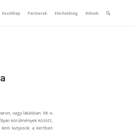
Kezdőlap
Partnerek
Elérhetőség
Rólunk
la
varon, vagy lakásban. Mi is
Olyan körülmények között,
kinti kutyusok a kertben