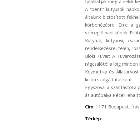
találhatják meg a nekik ke
A “benti” kutyusok napkö
általunk biztosított fek
körbenézésre. Erre a ga
szereplő napi képek. Prób
Kutyfuti, kutyaovi, csa
rendelkezésre, télen, ros
Blöki Fuvar: A Fuvarozás
rágcsálótól a lóig minden 
Kozmetika és Állatorvosi 
külön szolgáltatásként.
Egyszóval a szállítástól a
ás autópálya Péceli lehajt
Cím
: 1171 Budapest, Írás 
Térkép
: