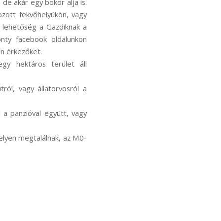
 de akár egy bokor alja is.
ozott fekvőhelyükön, vagy
s lehetőség a Gazdiknak a
onty facebook oldalunkon
an érkezőket.
egy hektáros terület áll
ról, vagy állatorvosról a
l a panzióval együtt, vagy
 helyen megtalálnak, az M0-