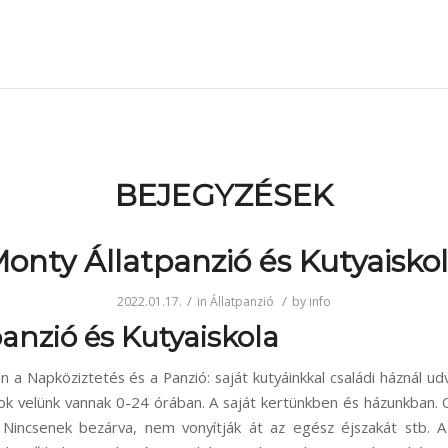
BEJEGYZÉSEK
onty Állatpanzió és Kutyaisko
/
/
2022.01.17.
in
Állatpanzió
by
info
anzió és Kutyaiskola
n a Napköziztetés és a Panzió: saját kutyáinkkal családi háznál ud
sok velünk vannak 0-24 órában. A saját kertünkben és házunkban. 
 Nincsenek bezárva, nem vonyítják át az egész éjszakát stb. A 