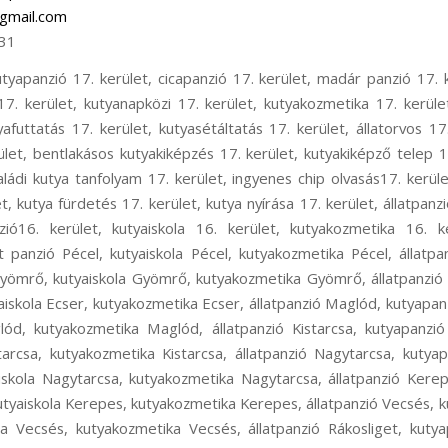
gmail.com
31
oskeresztúr, állatpanzió Ferihegy, kutyapanzió Ferihegy, kisállat panzió Ferihegy, kutyaiskola Ferihegy, kutya szállítás Ferihegy, kutyataxi Ferihegy, kutya elhelyezés Ferihegy, állatpanzió Isaszeg, kutyapanzió Isaszeg, kisállat panzió Isaszeg, kutyaiskola Isaszeg, kutyakozmetika Isaszeg, állatpanzió Csömör, kutyapanzió Csömör, kisállat panzió Csömör, kutyaiskola Csömör, kutyakozmetika Csömör, állatpanzió Pest megye, kutyapanzió Pest megye, kisállat panzió Pest megye, kutyaiskola Pest megye, állatpanzió Rákoscsaba, kutyapanzió Rákoscsaba, cicapanzió Rákoscsaba, madár panzió Rákoscsaba, kisállat panzió Rákoscsaba, rágcsáló panzió Rákoscsaba, kutyanapközi Rákoscsaba, kutyakozmetika Rákoscsaba, kutyaiskola Rákoscsaba, kutyaovi Rákoscsaba, kutyafuttatás Rákoscsaba, kutya sétáltatás Rákoscsaba, állatorvos Rákoscsaba, állatszállítás Rákoscsaba, kutyataxi Rákoscsaba, bentlakásos kutyakiképzés Rákoscsaba, kutyakiképző telep Rákoscsaba, kölyök alapozó tanfolyam Rákoscsaba, családi kutya tanfolyam Rákoscsaba, ingyenes chip olvasás Rákoscsaba, kutyaőrzés Rákoscsaba, kutyafelügyelet Rákoscsaba, kutya fürdetés Rákoscsaba, kutya nyírása Rákoscsaba, állatpanzió XVII. kerület, kutyapanzió XVII. kerület, cicapanzió XVII. kerület, madár panzió XVII. kerület, kisállat panzió XVII. kerület, rágcsáló panzió XVII. kerület, kutyanapközi XVII. kerület, kutyakozmetika XVII. kerület, kutyaiskola XVII. kerület, kutyaovi XVII. kerület, kutyafuttatás XVII. kerület, kutyasétáltatás XVII. kerület, állatorvos XVII. kerület, állatszállítás XVII. kerület, kutyataxi XVII. kerület, bentlakásos kutyakiképzés XVII. kerület, kutyakiképző telep XVII. kerület, kölyök alapozó tanfolyam XVII. kerület, családi kutya tanfolyam XVII. kerület, ingyenes chip olvasás XVII. kerület, kutyaőrzés XVII. kerület, kutyafelügyelet XVII. kerület, kutya fürdetés XVII. kerület, kutya nyírása XVII. kerület, állatpanzió Rákoscsaba-Újtelep, kutyapanzió Rákoscsaba-Újtelep, cicapanzió Rákoscsaba-Újtelep, madár panzió Rákoscsaba-Újtelep, kisállat panzió Rákoscsaba-Újtelep, rágcsáló panzió Rákoscsaba-Újtelep, kutyanapközi Rákoscsaba-Újtelep, kutyakozmetika Rákoscsaba-Újtelep, Kutyaiskola Rákoscsaba-Újtelep, kutyaovi Rákoscsaba-Újtelep, kutyafuttatás Rákoscsaba-Újtelep, kutyasétáltatás Rákoscsaba-Újtelep, állatorvos Rákoscsaba-Újtelep, állatszállítás Rákoscsaba-Újtelep, kutyataxi Rákoscsaba-Újtelep, bentlakásos kutyakiképzés Rákoscsaba-Újtelep, kutyakiképző telep Rákoscsaba-Újtelep, kölyök alapozó tanfolyam Rákoscsaba-Újtelep, családi kutya tanfolyam Rákoscsaba-Újtelep, ingyenes chip olvasás Rákoscsaba-Újtelep, kutyaőrzés Rákoscsaba-Újtelep, kutyafelügyelet Rákoscsaba-Újtelep, kutya fürdetés Rákoscsaba-Újtelep, kutya nyírása Rákoscsaba-Újtelep, hoppers képzés 17. kerület, hoopers oktatás 17. kerület, hoopers tanfolyam 17. kerület, kutya futópados edzés 17. kerület, futópad edzés 17. kerület, kutyás atlétika 17. kerület, kutyás atlétikai edzés 17. kerület, kutyás sport 17. kerület, kutya szocializáció 17. kerület, kutyafuti 17. kerület, kutyaoktatás 17. kerület, nózi munka 17. kerület, szimat suli 17. kerület, nose work 17. kerület, hoppers képzés 16. kerület, hoopers oktatás 16. kerület, hoopers tanfolyam 16. kerület, kutya futópados edzés 16. kerület, futópad edzés 16. kerület, kutyás atlétika 16. kerület, kutyás atlétikai edzés 16. kerület, kutyás sport 16. kerület, kutya szocializáció 16. kerület, kutyafuti 16. kerület, kutyaoktatás 16. kerület, nózi munka 16. kerület, szimat suli 16. kerület, nose work 16. kerület, hoppers képzés Pécel, hoopers oktatás Pécel, hoopers tanfolyam Pécel, kutya futópados edzés Pécel, kutya futópad edzés Pécel, kutyás atlétika Pécel, kutyás atlétikai edzés Pécel, kutyás sport Pécel, kutya szocializáció Pécel, kutyafuti Pécel, kutyaoktatás Pécel, nózi munka Pécel, szimat suli Pécel, nose work Pécel, hoppers képzés Gyömrő, hoopers oktatás Gyömrő, hoopers tanfolyam Gyömrő, kutya futópados edzés Gyömrő, futópad edzés Gyömrő, kutyás atlétika Gyömrő, kutyás atlétikai edzés Gyömrő, kutyás sport Gyömrő, kutya szocializáció Gyömrő, kutyafuti Gyömrő, kutyaoktatás Gyömrő, nózi munka Gyömrő, szimat suli Gyömrő, nose work Gyömrő, hoppers képzés Ecser, hoopers oktatás Ecser, hoopers tanfolyam Ecser, kutya futópados edzés Ecser, kutyás atlétika Ecser, kutyás atlétikai edzés Ecser, kutyás sport Ecser, kutya szocializáció Ecser, kutyafuti Ecser, kutyaoktatás Ecser, nózi munka Ecser, szimat suli Ecser, nose work Ecser, hoppers képzés Maglód, hoopers oktatás Maglód, hoopers tanfolyam Maglód, kutya futópados edzés Maglód, kutyás atlétika Maglód, kutyás atlétikai edzés Maglód, kutyás sport Maglód, kutya szocializáció Maglód, kutyafuti Maglód, kutyaoktatás Maglód, nózi munka Maglód, szimat suli Maglód, nose work Maglód, hoppers képzés Kistarcsa, hoopers oktatás Kistarcsa, hoopers tanfolyam Kistarcsa, kutya futópados edzés Kistarcsa, kutyás atlétika Kistarcsa, kutyás atlétikai edzés Kistarcsa, kutyás sport Kistarcsa, kutya szocializáció Kistarcsa, kutyafuti Kistarcsa, kutyaoktatás Kistarcsa, nózi munka Kistarcsa, szimat suli Kistarcsa, nose work Kistarcsa, hoppers képzés Nagytarcsa, hoopers oktatás Nagytarcsa, hoopers tanfolyam Nagytarcsa, kutya futópados edzés Nagytarcsa, kutyás atlétika Nagytarcsa, kutyás atlétikai edzés Nagytarcsa, kutyás sport Nagytarcsa, kutya szocializáció Nagytarcsa, kutyafuti Nagytarcsa, kutyaoktatás Nagytarcsa, nózi munka Nagytarcsa, szimat suli Nagytarcsa, nose work Nagytarcsa, hoppers képzés Vecsés, hoopers oktatás Vecsés, hoopers tanfolyam Vecsés, kutya futópados edzés Vecsés, kutyás atlétika Vecsés, kutyás atlétikai edzés V